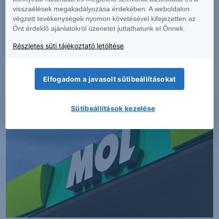
Érdeklődik a részletek iránt?
Kérjen visszahívást
visszaélések megakadályozása érdekében. A weboldalon
végzett tevékenységek nyomon követésével kifejezetten az
és szakértőnkkel egyeztethet a termékkel
Önt érdeklő ajánlatokról üzenetet juttathatunk el Önnek.
kapcsolatban.
Részletes süti tájékoztató letöltése
További információk kérése
Elfogadom a javasolt sütibeállításokat
Sütibeállítások kezelése