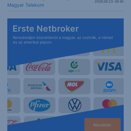
2026.06.23. 08:45
Magyar Telekom
Erste Netbroker
Kereskedjen közvetlenül a magyar, az osztrák, a német
és az amerikai piacon
Részletek