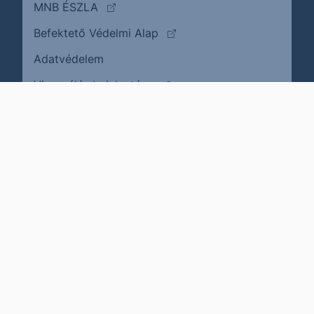
(külső oldalra ugrik)
MNB ÉSZLA
(külső oldalra ugrik)
Befektető Védelmi Alap
Adatvédelem
(külső oldalra ugrik)
Visszaélés bejelentése
Karrier
Impresszum