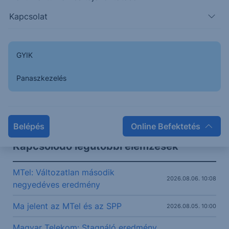
Kapcsolat
2700
GYIK
2680
Panaszkezelés
2660
08:00
10:00
12:00
14:00
MTELEKOM
2 696
-0.07%
Belépés
Online Befektetés
Kapcsolódó legutóbbi elemzések
MTel: Változatlan második
2026.08.06. 10:08
negyedéves eredmény
Ma jelent az MTel és az SPP
2026.08.05. 10:00
Magyar Telekom: Stagnáló eredmény