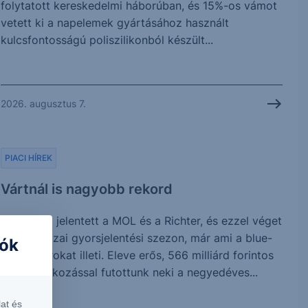
folytatott kereskedelmi háborúban, és 15%-os vámot
vetett ki a napelemek gyártásához használt
kulcsfontosságú poliszilikonból készült...
2026. augusztus 7.
PIACI HÍREK
Vártnál is nagyobb rekord
Ma reggel jelentett a MOL és a Richter, és ezzel véget
is ért a hazai gyorsjelentési szezon, már ami a blue-
iók
chip papírokat illeti. Eleve erős, 566 milliárd forintos
profitvárakozással futottunk neki a negyedéves...
at és