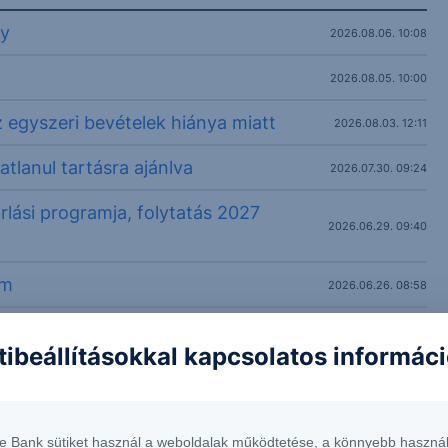
ny
2026.08.06. 10:08
2026.08.05. 10:00
egyszeri bevételek hiánya miatt
2026.08.03. 12:11
tlanul tartásra ajánlva
2026.07.30. 09:24
lási programja, folytatás 2027
2026.06.29. 09:40
om
2026.06.26. 08:58
om
2026.06.25. 08:50
tibeállításokkal kapcsolatos informác
om
2026.06.24. 09:00
om
2026.06.23. 08:45
te Bank sütiket használ a weboldalak működtetése, a könnyebb használ