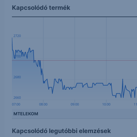
Kapcsolódó termék
2720
2700
2680
2660
07:00
08:00
09:00
10:00
1
MTELEKOM
Kapcsolódó legutóbbi elemzések