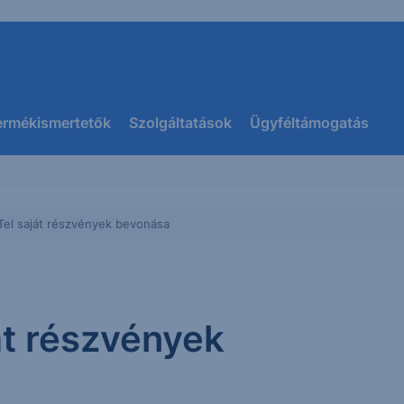
ermékismertetők
Szolgáltatások
Ügyféltámogatás
MTel saját részvények bevonása
át részvények