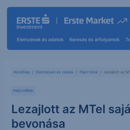
Elemzések és adatok
Keresés és árfolyamok
T
Kezdőlap
Elemzések és cikkek
Piaci hírek
Lezajlott az 
PIACI HÍREK
Lezajlott az MTel saj
bevonása