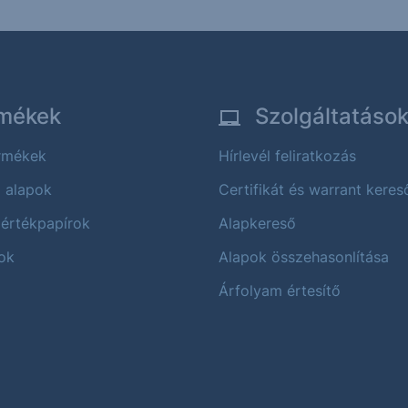
mékek
Szolgáltatáso
ermékek
Hírlevél feliratkozás
i alapok
Certifikát és warrant keres
 értékpapírok
Alapkereső
ok
Alapok összehasonlítása
Árfolyam értesítő