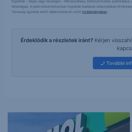
foglaltak – teljes vagy részleges – felhasználása, többszörözése, publikálása,
lehetséges. A jelen dokumentumban foglaltak kiadásuk időpontjában érvényese
Társaság ügyletek előtti tájékoztatásról szóló
hirdetményében
.
Érdeklődik a részletek iránt?
Kérjen visszah
kapcs
További in