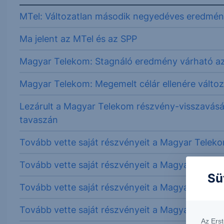
MTel: Változatlan második negyedéves eredmé
Ma jelent az MTel és az SPP
Magyar Telekom: Stagnáló eredmény várható az 
Magyar Telekom: Megemelt célár ellenére változa
Lezárult a Magyar Telekom részvény-visszavásár
tavaszán
Tovább vette saját részvényeit a Magyar Telek
Tovább vette saját részvényeit a Magyar Telek
Sü
Tovább vette saját részvényeit a Magyar Telek
Tovább vette saját részvényeit a Magyar Telek
Az Ers