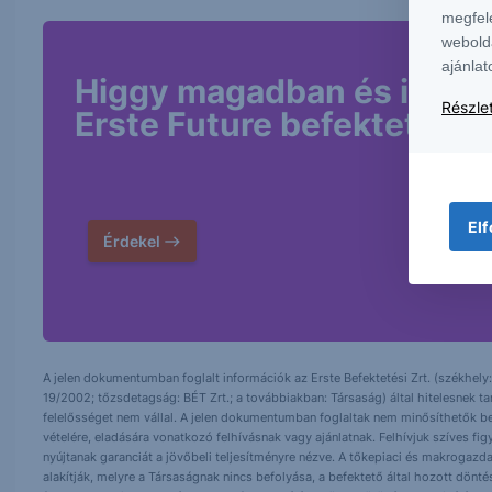
megfel
webold
ajánlat
Higgy magadban és indíts
Részlet
Erste Future befektetést!
Elf
Érdekel
A jelen dokumentumban foglalt információk az Erste Befektetési Zrt. (székhely:
19/2002; tőzsdetagság: BÉT Zrt.; a továbbiakban: Társaság) által hitelesnek t
felelősséget nem vállal. A jelen dokumentumban foglaltak nem minősíthetők be
vételére, eladására vonatkozó felhívásnak vagy ajánlatnak. Felhívjuk szíves fig
nyújtanak garanciát a jövőbeli teljesítményre nézve. A tőkepiaci és makrogazd
alakítják, melyre a Társaságnak nincs befolyása, a befektető által hozott dö