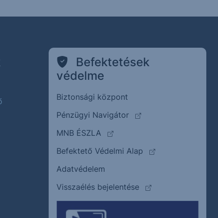
k
Befektetések
védelme
Biztonsági központ
ő
(külső oldalra ugrik)
Pénzügyi Navigátor
(külső oldalra ugrik)
MNB ÉSZLA
(külső oldalra ugrik
Befektető Védelmi Alap
Adatvédelem
(külső oldalra ugrik)
Visszaélés bejelentése