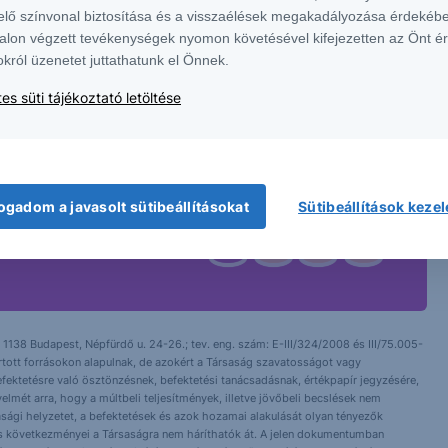
elő színvonal biztosítása és a visszaélések megakadályozása érdekébe
alon végzett tevékenységek nyomon követésével kifejezetten az Önt é
okról üzenetet juttathatunk el Önnek.
es süti tájékoztató letöltése
ogadom a javasolt sütibeállításokat
Sütibeállítások keze
 1138 Budapest, Népfürdő u. 24-26.; tev. eng. szám: E-III/324/2008 és III/75.005-
artott forrásokon alapulnak, de azokért a Társaság szavatosságot vagy
fektetésre való ösztönzésnek, befektetési tanácsadásnak, értékpapír jegyzésére,
yelmét arra, hogy a múltbeli teljesítmények, illetve jövőbeli becslések nem
asági helyzetet, a befektetések és azok hozamai alakulását olyan tényezők
ntés következményei a Társaságra nem háríthatók át. A jelen dokumentumban