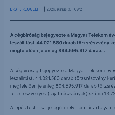
|
ERSTE REGGELI
2026. június 3. 09:21
A cégbíróság bejegyezte a Magyar Telekom éves
leszállítást. 44.021.580 darab törzsrészvény k
megfelelően jelenleg 894.595.917 darab...
A cégbíróság bejegyezte a Magyar Telekom éves 
leszállítást. 44.021.580 darab törzsrészvény ke
megfelelően jelenleg 894.595.917 darab törzsrés
törzsrészvények (saját részvények) száma 13.7
A lépés technikai jellegű, mely nem jár árfolyamh