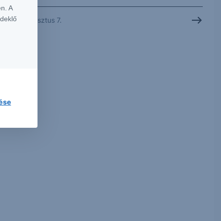
n. A
rdeklő
2026. augusztus 7.
lése