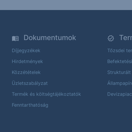
Dokumentumok
Ter
Díjjegyzékek
Tőzsdei t
Hirdetmények
Befektetés
Közzétételek
Strukturált
Üzletszabályzat
Állampapír
Termék és költségtájékoztatók
Devizapiac
Fenntarthatóság