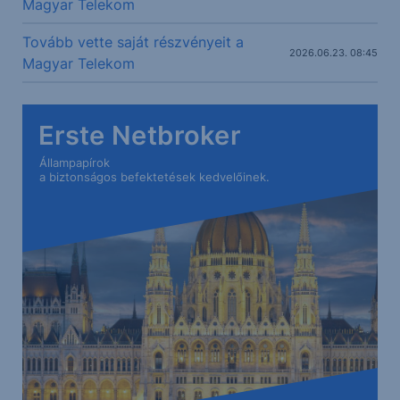
Magyar Telekom
Tovább vette saját részvényeit a
2026.06.23. 08:45
Magyar Telekom
Erste Netbroker
Állampapírok
a biztonságos befektetések kedvelőinek.