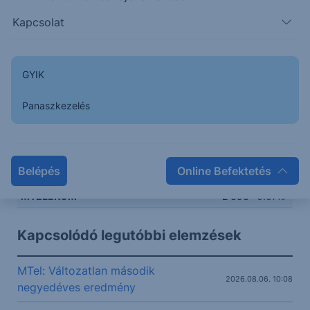
2720
Kapcsolat
2700
GYIK
Panaszkezelés
2680
2660
Belépés
Online Befektetés
08:00
10:00
12:00
14:00
MTELEKOM
2 696
-0.07%
Kapcsolódó legutóbbi elemzések
MTel: Változatlan második
2026.08.06. 10:08
negyedéves eredmény