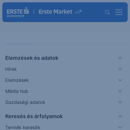
PIACI HÍREK
Elemzések és adatok
Tovább vette saját részvényeit a
Hírek
Magyar Telekom
Elemzések
ERSTE REGGELI
Média hub
|
2026. május 28. 08:59
Gazdasági adatok
Keresés és árfolyamok
A Magyar Telekom május 27-én 250.000 darab
saját részvényt vásárolt 2592,87 forintos
Termék keresők