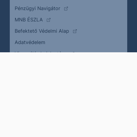
(külső oldalra ugrik)
Pénzügyi Navigátor
(külső oldalra ugrik)
MNB ÉSZLA
(külső oldalra ugrik)
Befektető Védelmi Alap
Adatvédelem
(külső oldalra ugrik)
Visszaélés bejelentése
Karrier