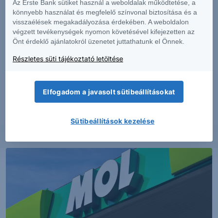
tájékoztatásról szóló
hirdetményében
.
Az Erste Bank sütiket használ a weboldalak működtetése, a
könnyebb használat és megfelelő színvonal biztosítása és a
visszaélések megakadályozása érdekében. A weboldalon
végzett tevékenységek nyomon követésével kifejezetten az
Érdeklődik a részletek iránt?
Kérjen visszahívást
Önt érdeklő ajánlatokról üzenetet juttathatunk el Önnek.
és szakértőnkkel egyeztethet a termékkel
kapcsolatban.
Részletes süti tájékoztató letöltése
További információk kérése
Elfogadom a javasolt sütibeállításokat
Sütibeállítások kezelése