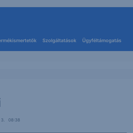
ermékismertetők
Szolgáltatások
Ügyféltámogatás
i
s 3. 08:38