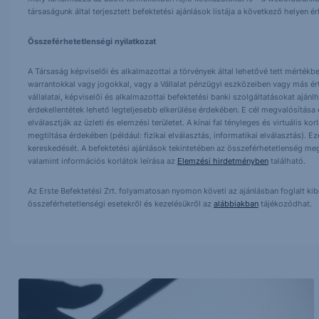
társaságunk által terjesztett befektetési ajánlások listája a következő helyen 
Összeférhetetlenségi nyilatkozat
A Társaság képviselői és alkalmazottai a törvények által lehetővé tett mértékben
warrantokkal vagy jogokkal, vagy a Vállalat pénzügyi eszközeiben vagy más ér
vállalatai, képviselői és alkalmazottai befektetési banki szolgáltatásokat ajá
érdekellentétek lehető legteljesebb elkerülése érdekében. E cél megvalósítása ér
elválasztják az üzleti és elemzési területet. A kínai fal tényleges és virtuális k
megtiltása érdekében (például: fizikai elválasztás, informatikai elválasztás).
kereskedését. A befektetési ajánlások tekintetében az összeférhetetlenség meg
valamint információs korlátok leírása az
Elemzési hirdetményben
található.
Az Erste Befektetési Zrt. folyamatosan nyomon követi az ajánlásban foglalt ki
összeférhetetlenségi esetekről és kezelésükről az
alábbiakban
tájékozódhat.