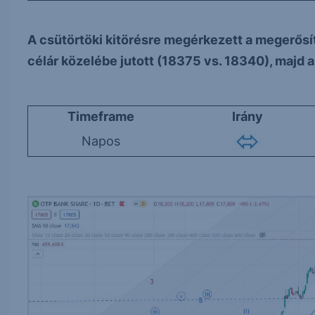
A csütörtöki kitörésre megérkezett a megerősít
célár közelébe jutott (18375 vs. 18340), majd a 
Timeframe
Irány
Napos