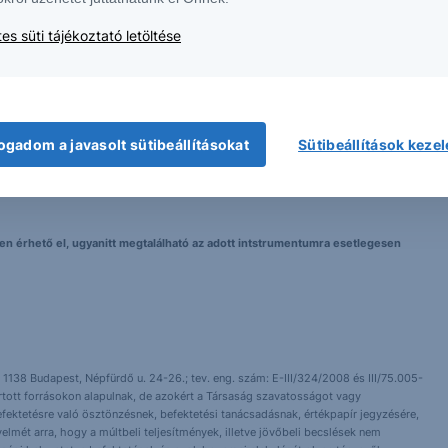
es süti tájékoztató letöltése
 nem tekinthetőek az Erste Bank Hungary Zrt., az Erste Befektetési Zrt. vagy
lma nem minősül befektetési ajánlatnak, ajánlattételi felhívásnak, befektetési
ogadom a javasolt sütibeállításokat
Sütibeállítások keze
elyen érhető el, ugyanitt megtalálható az adott intstrumentumra esetlegesen
 1138 Budapest, Népfürdő u. 24-26.; tev. eng. szám: E-III/324/2008 és III/75.005-
artott forrásokon alapulnak, de azokért a Társaság szavatosságot vagy
fektetésre való ösztönzésnek, befektetési tanácsadásnak, értékpapír jegyzésére,
yelmét arra, hogy a múltbeli teljesítmények, illetve jövőbeli becslések nem