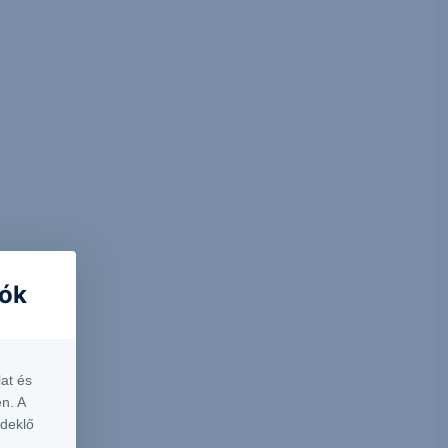
iók
at és
n. A
rdeklő