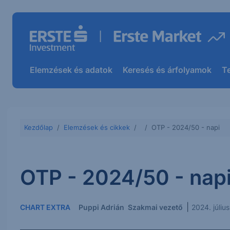
Elemzések és adatok
Keresés és árfolyamok
T
Kezdőlap
Elemzések és cikkek
OTP - 2024/50 - napi
OTP - 2024/50 - nap
|
CHART EXTRA
Puppi Adrián
Szakmai vezető
2024. júliu