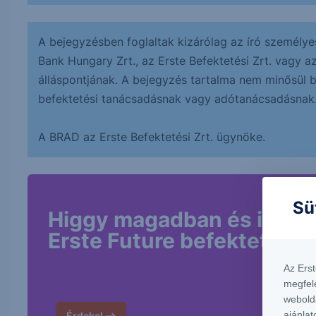
A bejegyzésben foglaltak kizárólag az író személye
Bank Hungary Zrt., az Erste Befektetési Zrt. vagy a
álláspontjának. A bejegyzés tartalma nem minősül bef
befektetési tanácsadásnak vagy adótanácsadásnak
A BRAD az Erste Befektetési Zrt. ügynöke.
Sü
Higgy magadban és indíts
Erste Future befektetést!
Az Ers
megfel
webold
ajánlat
Érdekel