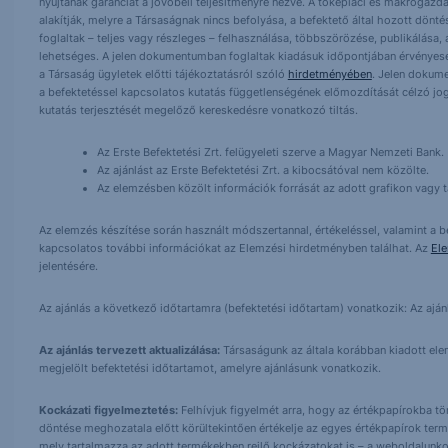
nyújtanak garanciát a jövőbeli teljesítményre nézve. A tőkepiaci és makrogazd
alakítják, melyre a Társaságnak nincs befolyása, a befektető által hozott dö
foglaltak – teljes vagy részleges – felhasználása, többszörözése, publikálása,
lehetséges. A jelen dokumentumban foglaltak kiadásuk időpontjában érvényese
a Társaság ügyletek előtti tájékoztatásról szóló
hirdetményében
. Jelen dokum
a befektetéssel kapcsolatos kutatás függetlenségének előmozdítását célzó jog
kutatás terjesztését megelőző kereskedésre vonatkozó tiltás.
Az Erste Befektetési Zrt. felügyeleti szerve a Magyar Nemzeti Bank.
Az ajánlást az Erste Befektetési Zrt. a kibocsátóval nem közölte.
Az elemzésben közölt információk forrását az adott grafikon vagy tá
Az elemzés készítése során használt módszertannal, értékeléssel, valamint a be
kapcsolatos további információkat az Elemzési hirdetményben találhat. Az
El
jelentésére.
Az ajánlás a következő időtartamra (befektetési időtartam) vonatkozik: Az aján
Az ajánlás tervezett aktualizálása:
Társaságunk az általa korábban kiadott elemz
megjelölt befektetési időtartamot, amelyre ajánlásunk vonatkozik.
Kockázati figyelmeztetés:
Felhívjuk figyelmét arra, hogy az értékpapírokba t
döntése meghozatala előtt körültekintően értékelje az egyes értékpapírok term
mely tartalmazza az adott termékekben rejlő kockázatokat is – a weboldalunko