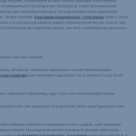
asági helyzetet, a befektetések és azok hozamai alakulását olyan tényezők
ntés következményei a Társaságra nem háríthatók át. A jelen dokumentumban
 átdolgozása, terjesztése kizárólag a Társaság előzetes írásos engedélyével
k. További részletek:
Erste Market Dokumentumok – Erste Market
oldalon, illetve
entum a rá irányadó jogszabályok alapján marketing közleménynek minősül, nem
i követelményeknek megfelelően készült, nem érinti a befektetéssel kapcsolatos
blázat alatt külön jelezzük.
cslés, előrejelzés, célárfolyam készítésekor használt feltételezésekkel
emzési hirdetmény
ezen túlmenően magyarázatot ad az ajánlások (Long, Short)
lás a célárfolyam teljesüléséig, vagy a stop-loss aktiválódásáig érvényes.
éseket külön nem aktualizálja. Erre tekintettel, kérjük vegye figyelembe a fent
örténő befektetés különböző kockázatokat hordoz magában, ezért befektetési
ékparamétereit! Társaságunknál elérhető termékekről részletes tájékoztatás –
n található
Erste Market Dokumentumok – Erste Market
anyagokban érthető el. A