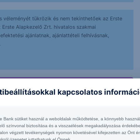
s véleményét tükrözik és nem tekinthetőek az Erste
z Erste Alapkezelő Zrt. hivatalos szakmai
ektetési ajánlatnak, ajánlattételi felhívásnak,
.
tibeállításokkal kapcsolatos informác
te Bank sütiket használ a weboldalak működtetése, a könnyebb használ
elő színvonal biztosítása és a visszaélések megakadályozása érdekébe
alon végzett tevékenységek nyomon követésével kifejezetten az Önt é
okról üzenetet juttathatunk el Önnek.