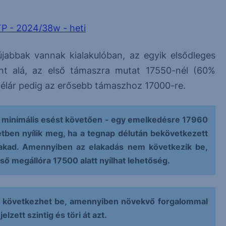
P - 2024/38w - heti
 újabbak vannak kialakulóban, az egyik elsődleges
int alá, az első támaszra mutat 17550-nél (60%
célár pedig az erősebb támaszhoz 17000-re.
gy minimális esést követően - egy emelkedésre 17960
tben nyílik meg, ha a tegnap délután bekövetkezett
lakad. Amennyiben az elakadás nem következik be,
első megállóra 17500 alatt nyílhat lehetőség.
ett következhet be, amennyiben növekvő forgalommal
zett szintig és töri át azt.