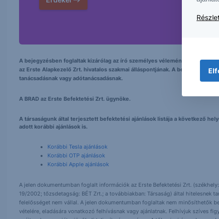
Részlet
A bejegyzésben foglaltak kizárólag az író személyes véleményét tükrözik és
az Erste Alapkezelő Zrt. hivatalos szakmai álláspontjának. A bejegyzés tarta
Elf
tanácsadásnak vagy adótanácsadásnak.
A BRAD az Erste Befektetési Zrt. ügynöke.
A társaságunk által terjesztett befektetési ajánlások listája a következő h
adott korábbi ajánlások is.
Korábbi Tesla ajánlások
Korábbi OTP ajánlások
Korábbi Apple ajánlások
A jelen dokumentumban foglalt információk az Erste Befektetési Zrt. (székhely:
19/2002; tőzsdetagság: BÉT Zrt.; a továbbiakban: Társaság) által hitelesnek t
felelősséget nem vállal. A jelen dokumentumban foglaltak nem minősíthetők be
vételére, eladására vonatkozó felhívásnak vagy ajánlatnak. Felhívjuk szíves fig