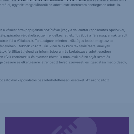
érhető el, ugyanitt megtalálhatók az adott instrumentumra esetlegesen adott is.
 a Vállalat értékpapírjaiban pozícióval (vagy a Vállalattal kapcsolatos opciókkal,
tékpapírjaiban érdekeltséggel) rendelkezhetnek. Továbbá a Társaság, annak társult
nlhatnak fel a Vállalatnak. Társaságunk minden szükséges lépést megtesz az
dekében - többek között - ún. kínai falak kerültek felállításra, amelyek
orlátok felállítását jelenti az információáramlás korlátozása, adott esetben
 Ezen kívül korlátozzuk és nyomon követjük munkavállalóink saját számlás
előzésére és elkerülésére létrehozott belső szervezeti és igazgatási megoldások,
bocsátókkal kapcsolatos összeférhetetlenségi eseteket. Az azonosított