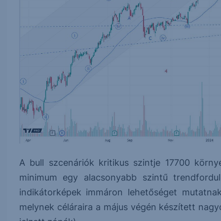
A bull szcenáriók kritikus szintje 17700 körny
minimum egy alacsonyabb szintű trendfordul
indikátorképek immáron lehetőséget mutatnak 
melynek céláraira a május végén készített nag