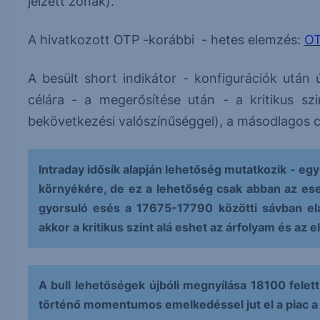
jelzett zónák).
A hivatkozott OTP -korábbi - hetes elemzés:
OT
A besült short indikátor - konfigurációk után
célára - a megerősítése után - a kritikus sz
bekövetkezési valószínűséggel), a másodlagos 
Intraday idősík alapján lehetőség mutatkozik - e
környékére, de ez a lehetőség csak abban az ese
gyorsuló esés a 17675-17790 közötti sávban e
akkor a kritikus szint alá eshet az árfolyam és az 
A bull lehetőségek újbóli megnyílása 18100 fel
történő momentumos emelkedéssel jut el a piac a jel