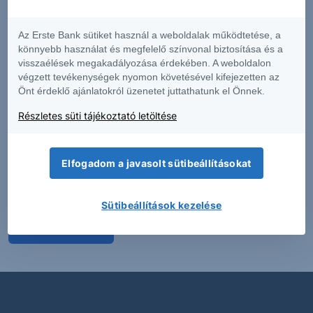
2026.08.07. 08:59
Az Erste Bank sütiket használ a weboldalak működtetése, a
könnyebb használat és megfelelő színvonal biztosítása és a
visszaélések megakadályozása érdekében. A weboldalon
Részleges réstöltés: APPLE - 2026/60 -
végzett tevékenységek nyomon követésével kifejezetten az
napi
Önt érdeklő ajánlatokról üzenetet juttathatunk el Önnek.
Az elmúlt napokban emelkedés érkezett a piacra,
Részletes süti tájékoztató letöltése
amely elérte az ellenállási zónát, ahonnan lefordult az
árfolyam.
Elfogadom a javasolt sütibeállításokat
2026.08.07. 08:59
Sütibeállítások kezelése
Minden írása