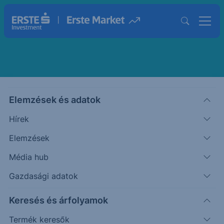
Puppi Adrián
Elemzések és adatok
Szakmai vezető, BRAD
Hírek
Elemzések
Média hub
Gazdasági adatok
Keresés és árfolyamok
Termék keresők