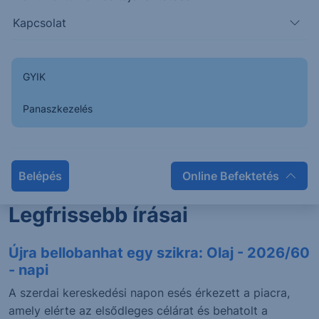
Kapcsolat
GYIK
Elemző
Panaszkezelés
Puppi Adrián
Szakmai vezető
Belépés
Online Befektetés
Legfrissebb írásai
Újra bellobanhat egy szikra: Olaj - 2026/60
- napi
A szerdai kereskedési napon esés érkezett a piacra,
amely elérte az elsődleges célárat és behatolt a