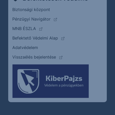
Biztonsági központ
(külső oldalra ugrik)
Pénzügyi Navigátor
(külső oldalra ugrik)
MNB ÉSZLA
(külső oldalra ugrik)
Befektető Védelmi Alap
Adatvédelem
(külső oldalra ugrik)
Visszaélés bejelentése