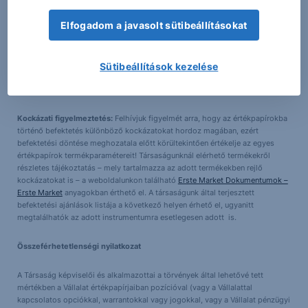
Az ajánlás a következő időtartamra (befektetési időtartam) vonatkozik: Az
ajánlás a célárfolyam teljesüléséig, vagy a stop-loss aktiválódásáig
Elfogadom a javasolt sütibeállításokat
érvényes.
Az ajánlás tervezett aktualizálása:
Társaságunk az általa korábban kiadott
Sütibeállítások kezelése
elemzéseket külön nem aktualizálja. Erre tekintettel, kérjük vegye figyelembe
a fent megjelölt befektetési időtartamot, amelyre ajánlásunk vonatkozik.
Kockázati figyelmeztetés:
Felhívjuk figyelmét arra, hogy az értékpapírokba
történő befektetés különböző kockázatokat hordoz magában, ezért
befektetési döntése meghozatala előtt körültekintően értékelje az egyes
értékpapírok termékparamétereit! Társaságunknál elérhető termékekről
részletes tájékoztatás – mely tartalmazza az adott termékekben rejlő
kockázatokat is – a weboldalunkon található
Erste Market Dokumentumok –
Erste Market
anyagokban érthető el. A társaságunk által terjesztett
befektetési ajánlások listája a következő helyen érhető el, ugyanitt
megtalálhatók az adott instrumentumra esetlegesen adott is.
Összeférhetetlenségi nyilatkozat
A Társaság képviselői és alkalmazottai a törvények által lehetővé tett
mértékben a Vállalat értékpapírjaiban pozícióval (vagy a Vállalattal
kapcsolatos opciókkal, warrantokkal vagy jogokkal, vagy a Vállalat pénzügyi