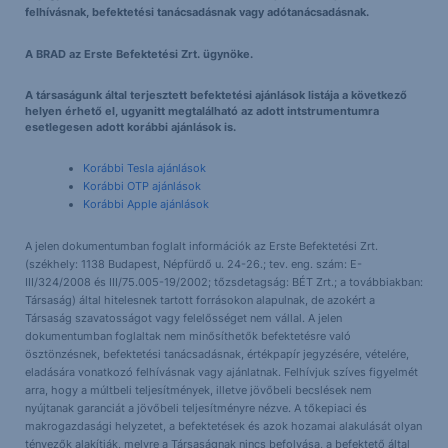
felhívásnak, befektetési tanácsadásnak vagy adótanácsadásnak.
A BRAD az Erste Befektetési Zrt. ügynöke.
A társaságunk által terjesztett befektetési ajánlások listája a következő
helyen érhető el, ugyanitt megtalálható az adott intstrumentumra
esetlegesen adott korábbi ajánlások is.
Korábbi Tesla ajánlások
Korábbi OTP ajánlások
Korábbi Apple ajánlások
A jelen dokumentumban foglalt információk az Erste Befektetési Zrt.
(székhely: 1138 Budapest, Népfürdő u. 24-26.; tev. eng. szám: E-
III/324/2008 és III/75.005-19/2002; tőzsdetagság: BÉT Zrt.; a továbbiakban:
Társaság) által hitelesnek tartott forrásokon alapulnak, de azokért a
Társaság szavatosságot vagy felelősséget nem vállal. A jelen
dokumentumban foglaltak nem minősíthetők befektetésre való
ösztönzésnek, befektetési tanácsadásnak, értékpapír jegyzésére, vételére,
eladására vonatkozó felhívásnak vagy ajánlatnak. Felhívjuk szíves figyelmét
arra, hogy a múltbeli teljesítmények, illetve jövőbeli becslések nem
nyújtanak garanciát a jövőbeli teljesítményre nézve. A tőkepiaci és
makrogazdasági helyzetet, a befektetések és azok hozamai alakulását olyan
tényezők alakítják, melyre a Társaságnak nincs befolyása, a befektető által