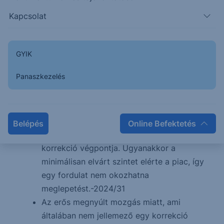
https://www.tradingview.com/x/lbZdtoz5/
Kapcsolat
Elérte a piac az elsődleges számozás
szerinti célzóna tetejét, egyben egy széles
támaszzónához ért (kék szaggatott
GYIK
vonalakkal határolt terület), mely minden
Panaszkezelés
bizonnyal minimum megállásra késztetheti a
keresztet. Az elsődleges szcenáriónk szerint
egy bull piaci korrekciót látunk, ebben az
esetben a célzóna, azon belül is az eső
Belépés
Online Befektetés
csatorna alja lenne ideális esetben a
korrekció végpontja. Ugyanakkor a
minimálisan elvárt szintet elérte a piac, így
egy fordulat nem okozhatna
meglepetést.-2024/31
Az erős megnyúlt mozgás miatt, ami
általában nem jellemező egy korrekció