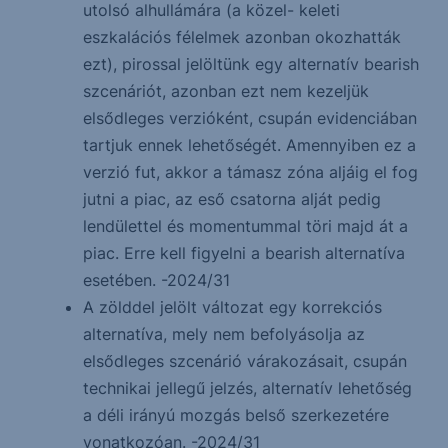
utolsó alhullámára (a közel- keleti
eszkalációs félelmek azonban okozhatták
ezt), pirossal jelöltünk egy alternatív bearish
szcenáriót, azonban ezt nem kezeljük
elsődleges verzióként, csupán evidenciában
tartjuk ennek lehetőségét. Amennyiben ez a
verzió fut, akkor a támasz zóna aljáig el fog
jutni a piac, az eső csatorna alját pedig
lendülettel és momentummal töri majd át a
piac. Erre kell figyelni a bearish alternatíva
esetében. -2024/31
A zölddel jelölt változat egy korrekciós
alternatíva, mely nem befolyásolja az
elsődleges szcenárió várakozásait, csupán
technikai jellegű jelzés, alternatív lehetőség
a déli irányú mozgás belső szerkezetére
vonatkozóan. -2024/31