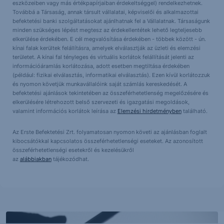
eszközeiben vagy más értékpapírjaiban érdekeltséggel) rendelkezhetnek.
Továbbá a Társaság, annak társult vállalatai, képviselői és alkalmazottai
befektetési banki szolgáltatásokat ajánlhatnak fel a Vállalatnak. Társaságunk
minden szükséges lépést megtesz az érdekellentétek lehető legteljesebb
elkerülése érdekében. E cél megvalósítása érdekében - többek között - ún.
kínai falak kerültek felállításra, amelyek elválasztják az üzleti és elemzési
területet. A kínai fal tényleges és virtuális korlátok felállítását jelenti az
információáramlás korlátozása, adott esetben megtiltása érdekében
(például: fizikai elválasztás, informatikai elválasztás). Ezen kívül korlátozzuk
és nyomon követjük munkavállalóink saját számlás kereskedését. A
befektetési ajánlások tekintetében az összeférhetetlenség megelőzésére és
elkerülésére létrehozott belső szervezeti és igazgatási megoldások,
valamint információs korlátok leírása az
Elemzési hirdetményben
található.
Az Erste Befektetési Zrt. folyamatosan nyomon követi az ajánlásban foglalt
kibocsátókkal kapcsolatos összeférhetetlenségi eseteket. Az azonosított
összeférhetetlenségi esetekről és kezelésükről
az
alábbiakban
tájékozódhat.