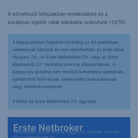
A következő időszakban emelkedésre és a
korábban kijelölt célár elérésére számítunk (1,070).
A bejegyzésben foglaltak kizárólag az író személyes
véleményét tükrözik és nem tekinthetőek az Erste Bank
Hungary Zrt., az Erste Befektetési Zrt. vagy az Erste
Alapkezelő Zrt. hivatalos szakmai álláspontjának. A
bejegyzés tartalma nem minősül befektetési ajánlatnak,
ajánlattételi felhívásnak, befektetési tanácsadásnak
vagy adótanácsadásnak.
A BRAD az Erste Befektetési Zrt. ügynöke.
Erste Netbroker
Kereskedjen közvetlenül a magyar, az osztrák, a német