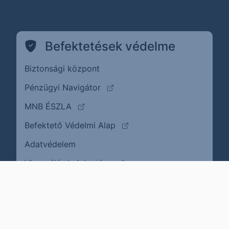
Befektetések védelme
Biztonsági központ
(külső oldalra ugrik)
Pénzügyi Navigátor
(külső oldalra ugrik)
MNB ÉSZLA
(külső oldalra ugrik)
Befektető Védelmi Alap
Adatvédelem
(külső oldalra ugrik)
Visszaélés bejelentése