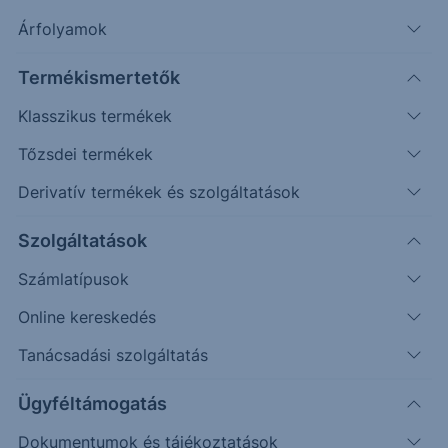
Árfolyamok
Timeframe
Irány
Támaszok
Ellenállások
Termékismertetők
Napos
1,055
1,097; 1,12
Klasszikus termékek
Tőzsdei termékek
Derivatív termékek és szolgáltatások
Szolgáltatások
Számlatípusok
Online kereskedés
Tanácsadási szolgáltatás
Ügyféltámogatás
Link a charthoz:
Dokumentumok és tájékoztatások