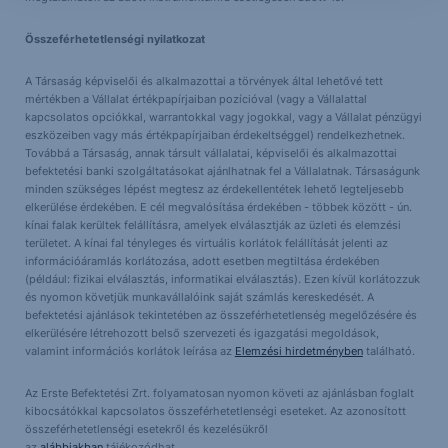
Összeférhetetlenségi nyilatkozat
A Társaság képviselői és alkalmazottai a törvények által lehetővé tett
mértékben a Vállalat értékpapírjaiban pozícióval (vagy a Vállalattal
kapcsolatos opciókkal, warrantokkal vagy jogokkal, vagy a Vállalat pénzügyi
eszközeiben vagy más értékpapírjaiban érdekeltséggel) rendelkezhetnek.
Továbbá a Társaság, annak társult vállalatai, képviselői és alkalmazottai
befektetési banki szolgáltatásokat ajánlhatnak fel a Vállalatnak. Társaságunk
minden szükséges lépést megtesz az érdekellentétek lehető legteljesebb
elkerülése érdekében. E cél megvalósítása érdekében - többek között - ún.
kínai falak kerültek felállításra, amelyek elválasztják az üzleti és elemzési
területet. A kínai fal tényleges és virtuális korlátok felállítását jelenti az
információáramlás korlátozása, adott esetben megtiltása érdekében
(például: fizikai elválasztás, informatikai elválasztás). Ezen kívül korlátozzuk
és nyomon követjük munkavállalóink saját számlás kereskedését. A
befektetési ajánlások tekintetében az összeférhetetlenség megelőzésére és
elkerülésére létrehozott belső szervezeti és igazgatási megoldások,
valamint információs korlátok leírása az
Elemzési hirdetményben
található.
Az Erste Befektetési Zrt. folyamatosan nyomon követi az ajánlásban foglalt
kibocsátókkal kapcsolatos összeférhetetlenségi eseteket. Az azonosított
összeférhetetlenségi esetekről és kezelésükről
az
alábbiakban
tájékozódhat.