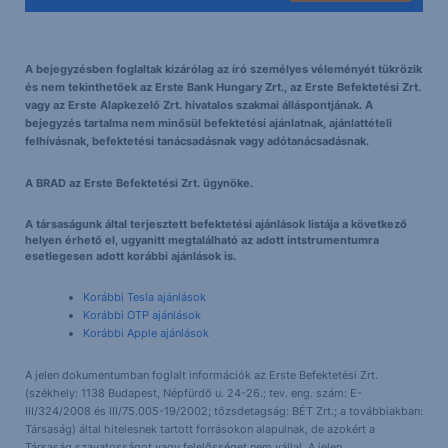
A bejegyzésben foglaltak kizárólag az író személyes véleményét tükrözik
és nem tekinthetőek az Erste Bank Hungary Zrt., az Erste Befektetési Zrt.
vagy az Erste Alapkezelő Zrt. hivatalos szakmai álláspontjának. A
bejegyzés tartalma nem minősül befektetési ajánlatnak, ajánlattételi
felhívásnak, befektetési tanácsadásnak vagy adótanácsadásnak.
A BRAD az Erste Befektetési Zrt. ügynöke.
A társaságunk által terjesztett befektetési ajánlások listája a következő
helyen érhető el, ugyanitt megtalálható az adott intstrumentumra
esetlegesen adott korábbi ajánlások is.
Korábbi Tesla ajánlások
Korábbi OTP ajánlások
Korábbi Apple ajánlások
A jelen dokumentumban foglalt információk az Erste Befektetési Zrt.
(székhely: 1138 Budapest, Népfürdő u. 24-26.; tev. eng. szám: E-
III/324/2008 és III/75.005-19/2002; tőzsdetagság: BÉT Zrt.; a továbbiakban:
Társaság) által hitelesnek tartott forrásokon alapulnak, de azokért a
Társaság szavatosságot vagy felelősséget nem vállal. A jelen