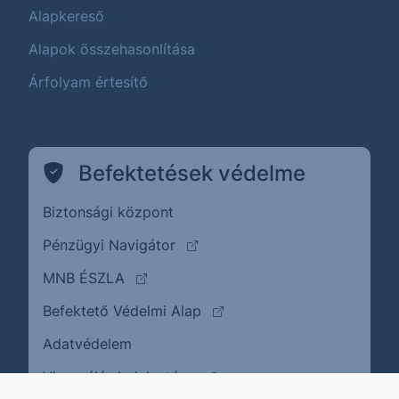
Alapkereső
Alapok összehasonlítása
Árfolyam értesítő
Befektetések védelme
Biztonsági központ
(külső oldalra ugrik)
Pénzügyi Navigátor
(külső oldalra ugrik)
MNB ÉSZLA
(külső oldalra ugrik)
Befektető Védelmi Alap
Adatvédelem
(külső oldalra ugrik)
Visszaélés bejelentése