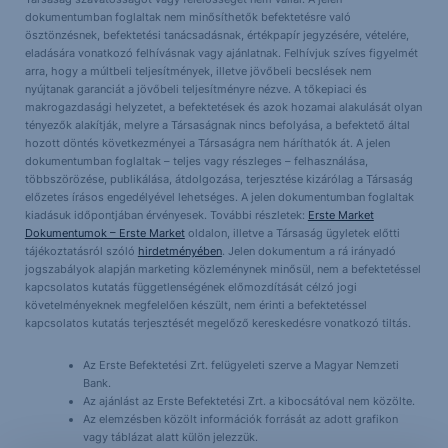
dokumentumban foglaltak nem minősíthetők befektetésre való
ösztönzésnek, befektetési tanácsadásnak, értékpapír jegyzésére, vételére,
eladására vonatkozó felhívásnak vagy ajánlatnak. Felhívjuk szíves figyelmét
arra, hogy a múltbeli teljesítmények, illetve jövőbeli becslések nem
nyújtanak garanciát a jövőbeli teljesítményre nézve. A tőkepiaci és
makrogazdasági helyzetet, a befektetések és azok hozamai alakulását olyan
tényezők alakítják, melyre a Társaságnak nincs befolyása, a befektető által
hozott döntés következményei a Társaságra nem háríthatók át. A jelen
dokumentumban foglaltak – teljes vagy részleges – felhasználása,
többszörözése, publikálása, átdolgozása, terjesztése kizárólag a Társaság
előzetes írásos engedélyével lehetséges. A jelen dokumentumban foglaltak
kiadásuk időpontjában érvényesek. További részletek:
Erste Market
Dokumentumok – Erste Market
oldalon, illetve a Társaság ügyletek előtti
tájékoztatásról szóló
hirdetményében
. Jelen dokumentum a rá irányadó
jogszabályok alapján marketing közleménynek minősül, nem a befektetéssel
kapcsolatos kutatás függetlenségének előmozdítását célzó jogi
követelményeknek megfelelően készült, nem érinti a befektetéssel
kapcsolatos kutatás terjesztését megelőző kereskedésre vonatkozó tiltás.
Az Erste Befektetési Zrt. felügyeleti szerve a Magyar Nemzeti
Bank.
Az ajánlást az Erste Befektetési Zrt. a kibocsátóval nem közölte.
Az elemzésben közölt információk forrását az adott grafikon
vagy táblázat alatt külön jelezzük.