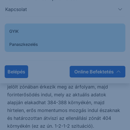
együtt jár, ezért érdemes figyelni azokra a hírekre,
fundamentális változásokra, melyek forinterősödés
Kapcsolat
irányába mutatnak.
GYIK
Az elmúlt másfél évtized folyamatos
forintgyengülést mutatott, így teljesen jogos a
Panaszkezelés
kérdés, hogy van-e olyan, elliottilag támogatott
mozgás, mely inkább a forint gyengülésének
irányába mutat. Természetesen van ilyen verzió,
mely megfelel a szabályoknak. Ebben az esetben is
Belépés
Online Befektetés
a legvalószínűbb, hogy a fent említett mozgással a
jelölt zónában érkezik meg az árfolyam, majd
forinterősödés indul, mely az aktuális adatok
alapján elakadhat 384-388 környékén, majd
hirtelen, erős momentumos mozgás indul északnak
és határozottan átviszi az ellenállási zónát 404
környékén (ez az ún. 1-2-1-2 szituáció).