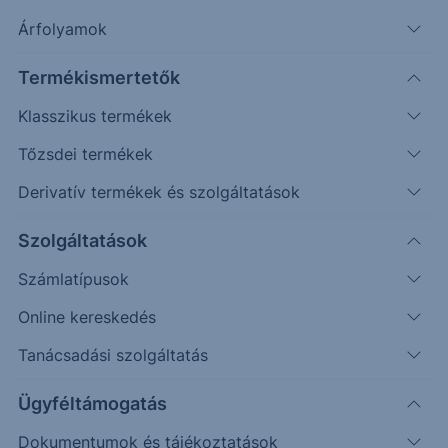
eséllyel 399-404, között kialakíthat egy tetőt,
Árfolyamok
mely után forinterősödés indulhat.
Termékismertetők
Lezárva: 2024. április 21.
Klasszikus termékek
Tőzsdei termékek
Derivatív termékek és szolgáltatások
Szolgáltatások
Számlatípusok
Online kereskedés
Tanácsadási szolgáltatás
Nyilvánvalóan ezen az idősíkon egy jelentősebb
Ügyféltámogatás
mozgás a legtöbb esetben fundamentális okokkal is
Dokumentumok és tájékoztatások