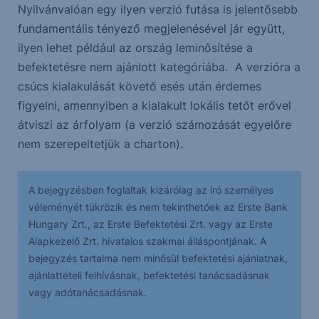
Nyilvánvalóan egy ilyen verzió futása is jelentősebb
fundamentális tényező megjelenésével jár együtt,
ilyen lehet például az ország leminősítése a
befektetésre nem ajánlott kategóriába. A verzióra a
csúcs kialakulását követő esés után érdemes
figyelni, amennyiben a kialakult lokális tetőt erővel
átviszi az árfolyam (a verzió számozását egyelőre
nem szerepeltetjük a charton).
A bejegyzésben foglaltak kizárólag az író személyes
véleményét tükrözik és nem tekinthetőek az Erste Bank
Hungary Zrt., az Erste Befektetési Zrt. vagy az Erste
Alapkezelő Zrt. hivatalos szakmai álláspontjának. A
bejegyzés tartalma nem minősül befektetési ajánlatnak,
ajánlattételi felhívásnak, befektetési tanácsadásnak
vagy adótanácsadásnak.