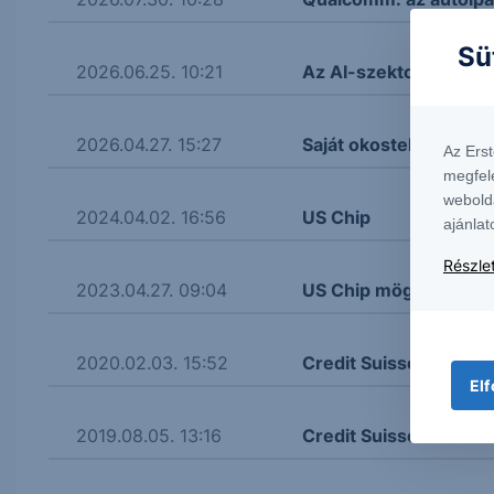
Sü
2026.06.25. 10:21
Az AI-szektorban lát
2026.04.27. 15:27
Saját okostelefont fej
Az Ers
megfel
webold
2024.04.02. 16:56
US Chip
ajánlat
Részlet
2023.04.27. 09:04
US Chip mögöttes ré
2020.02.03. 15:52
Credit Suisse Protec
Elf
2019.08.05. 13:16
Credit Suisse Protec