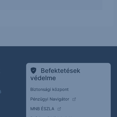
k
Befektetések
védelme
Biztonsági központ
ő
(külső oldalra ugrik)
Pénzügyi Navigátor
(külső oldalra ugrik)
MNB ÉSZLA