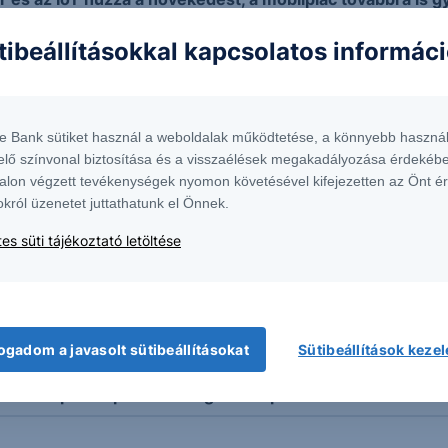
tibeállításokkal kapcsolatos informác
 növekedési lehetőséget a Qualcomm
leszthet az OpenAI
te Bank sütiket használ a weboldalak működtetése, a könnyebb használ
elő színvonal biztosítása és a visszaélések megakadályozása érdekébe
alon végzett tevékenységek nyomon követésével kifejezetten az Önt é
okról üzenetet juttathatunk el Önnek.
es süti tájékoztató letöltése
szvénykosár
t Express Airbag US Technology 20-23
ogadom a javasolt sütibeállításokat
Sütibeállítások keze
t Multi Kupon Express Airbag US Chip 2019-2022