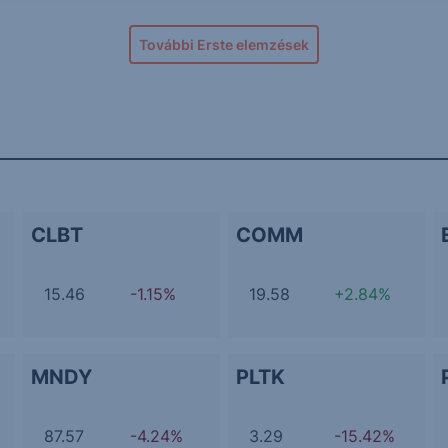
További Erste elemzések
CLBT
COMM
15.46
-1.15%
19.58
+2.84%
MNDY
PLTK
87.57
-4.24%
3.29
-15.42%