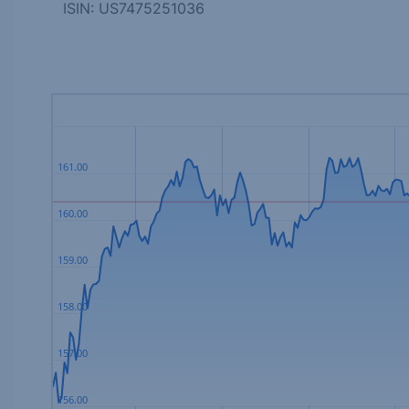
ISIN: US7475251036
161.00
160.00
159.00
158.00
157.00
156.00