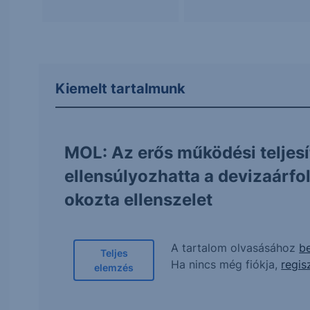
Kiemelt tartalmunk
MOL: Az erős működési teljes
ellensúlyozhatta a devizaárf
okozta ellenszelet
A tartalom olvasásához
be
Teljes
Ha nincs még fiókja,
regis
elemzés