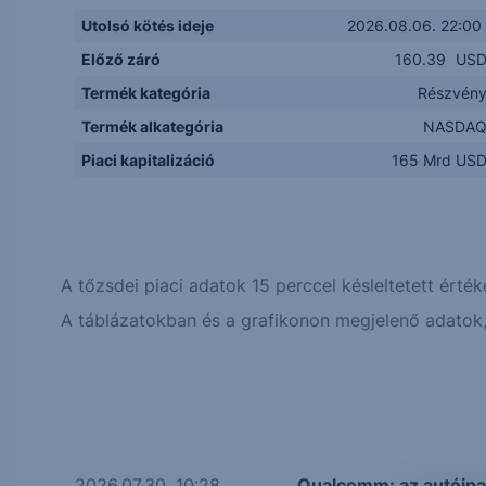
Utolsó kötés ideje
2026.08.06. 22:00
Előző záró
160.39
US
Termék kategória
Részvén
Termék alkategória
NASDA
Piaci kapitalizáció
165 Mrd US
A tőzsdei piaci adatok 15 perccel késleltetett érték
A táblázatokban és a grafikonon megjelenő adatok, 
2026.07.30. 10:28
Qualcomm: az autóipar