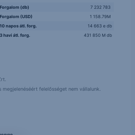
Forgalom (db)
7 232 783
Forgalom (USD)
1 158.79M
10 napos átl. forg.
14 663 e db
3 havi átl. forg.
431 850 M db
rt.
 megjelenéséért felelősséget nem vállalunk.
gyenge