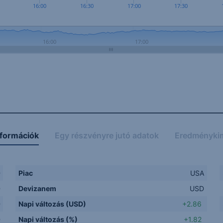
16:00
16:30
17:00
17:30
16:00
17:00
nformációk
Egy részvényre jutó adatok
Eredményki
D
Piac
USA
D
Devizanem
USD
D
Napi változás (USD)
+2.86
D
Napi változás (%)
+1.82