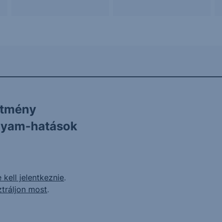
ítmény
olyam-hatások
 kell jelentkeznie
.
ztráljon most
.