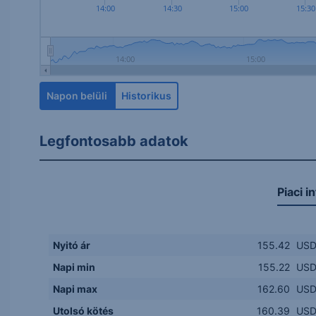
14:00
14:30
15:00
15:30
14:00
15:00
Napon belüli
Historikus
Legfontosabb adatok
Piaci i
Nyitó ár
155.42
US
Napi min
155.22
US
Napi max
162.60
US
Utolsó kötés
160.39
US