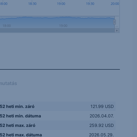
18:00
18:30
19:00
19:30
20:00
18:00
19:00
…
mutatás
52 heti min. záró
121.99 USD
52 heti min. dátuma
2026.04.07.
52 heti max. záró
259.92 USD
52 heti max. dátuma
2026.05.29.