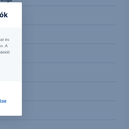
iók
at és
n. A
rdeklő
lése