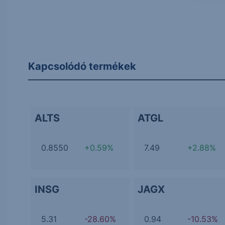
Kapcsolódó termékek
ALTS
ATGL
0.8550
+0.59%
7.49
+2.88%
INSG
JAGX
5.31
-28.60%
0.94
-10.53%