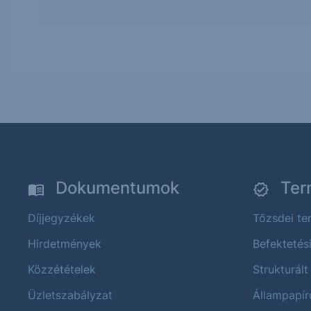
Dokumentumok
Ter
Díjjegyzékek
Tőzsdei t
Hirdetmények
Befektetés
Közzétételek
Strukturált
Üzletszabályzat
Állampapír