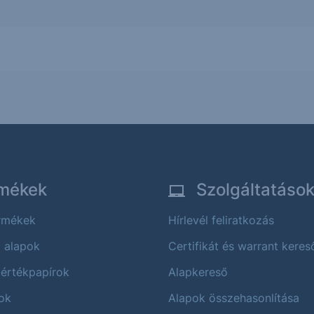
mékek
Szolgáltatáso
ermékek
Hírlevél feliratkozás
i alapok
Certifikát és warrant keres
 értékpapírok
Alapkereső
ok
Alapok összehasonlítása