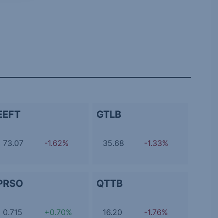
EEFT
GTLB
73.07
-1.62%
35.68
-1.33%
PRSO
QTTB
0.715
+0.70%
16.20
-1.76%