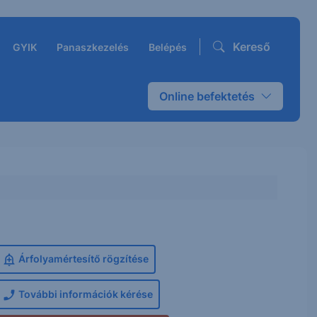
Kereső
GYIK
Panaszkezelés
Belépés
Online befektetés
Árfolyamértesítő rögzítése
További információk kérése