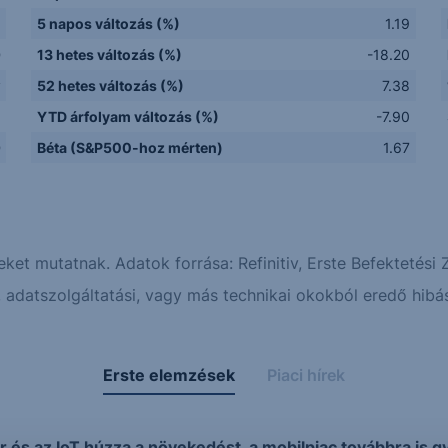
5 napos változás (%)
1.19
D
13 hetes változás (%)
-18.20
y
52 hetes változás (%)
7.38
Q
YTD árfolyam változás (%)
-7.90
D
Béta (S&P500-hoz mérten)
1.67
eket mutatnak. Adatok forrása: Refinitiv, Erste Befektetési Z
adatszolgáltatási, vagy más technikai okokból eredő hibás
Erste elemzések
Piaci hírek
 és az IoT húzza a növekedést, a mobilpiac továbbra is 