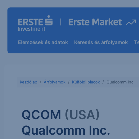
Elemzések és adatok
Keresés és árfolyamok
T
Kezdőlap
Árfolyamok
Külföldi piacok
Qualcomm Inc.
QCOM
(USA)
Qualcomm Inc.