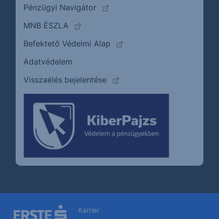
(külső oldalra ugrik)
Pénzügyi Navigátor
(külső oldalra ugrik)
MNB ÉSZLA
(külső oldalra ugrik)
Befektető Védelmi Alap
Adatvédelem
(külső oldalra ugrik)
Visszaélés bejelentése
Karrier