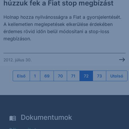
húzzuk fek a Fiat stop megbízást
Holnap hozza nyilvánosságra a Fiat a gyorsjelentését.
A kellemetlen meglepetések elkerülése érdekében
érdemes rövid időn belül módosítani a stop-loss
megbízáson.
2012. július 30.
Első
1
69
70
71
72
73
Utolsó
Dokumentumok