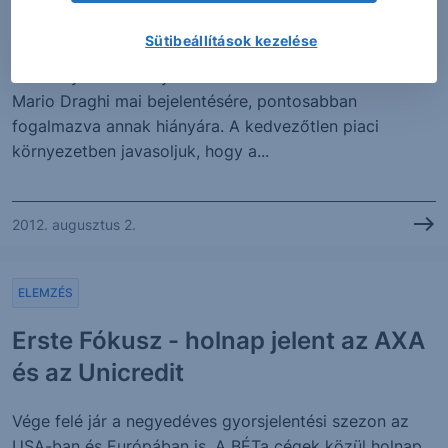
Commerzbank longot
Sütibeállítások kezelése
A Commerzbank és az európai bankszektor
részvényeinek árfolyama drasztikus esésnek indult
Mario Draghi mai bejelentésére, pontosabban
fogalmazva annak hiányára. A kedvezőtlen piaci
környezetben javasoljuk, hogy a...
2012. augusztus 2.
ELEMZÉS
Erste Fókusz - holnap jelent az AXA
és az Unicredit
Vége felé jár a negyedéves gyorsjelentési szezon az
USA-ban és Európában is. A BÉTa cégek közül holnap