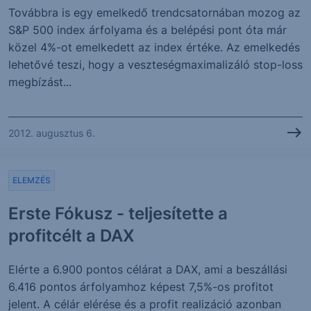
Továbbra is egy emelkedő trendcsatornában mozog az
S&P 500 index árfolyama és a belépési pont óta már
közel 4%-ot emelkedett az index értéke. Az emelkedés
lehetővé teszi, hogy a veszteségmaximalizáló stop-loss
megbízást...
2012. augusztus 6.
ELEMZÉS
Erste Fókusz - teljesítette a
profitcélt a DAX
Elérte a 6.900 pontos célárat a DAX, ami a beszállási
6.416 pontos árfolyamhoz képest 7,5%-os profitot
jelent. A célár elérése és a profit realizáció azonban