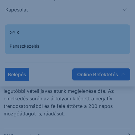
azonban a 200 napos...
Kapcsolat
2012. augusztus 8.
GYIK
ELEMZÉS
Panaszkezelés
Erste Fókusz - felfelé húzzuk a
Linde stop-ot
Belépés
Online Befektetés
A Linde árfolyama már több mint 3%-ot emelkedett
legutóbbi vételi javaslatunk megjelenése óta. Az
emelkedés során az árfolyam kilépett a negatív
trendcsatornából és felfelé áttörte a 200 napos
mozgóátlagot is, ráadásul...