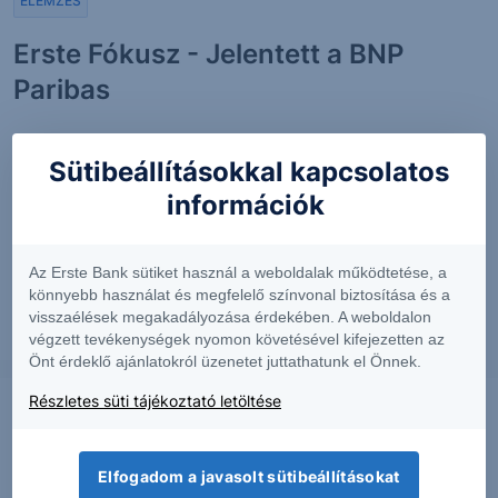
ELEMZÉS
Erste Fókusz - Jelentett a BNP
Paribas
Jelentős emelkedés előtt állhatnak a BNP Paribas
Sütibeállításokkal kapcsolatos
részvényei, melyet fundamentális oldalról az a tény
támogat, hogy jelenleg nagyon alulárazottak és előbb
információk
vagy utóbb ennek a helyzetnek változnia kell. A
technikai kép...
Az Erste Bank sütiket használ a weboldalak működtetése, a
könnyebb használat és megfelelő színvonal biztosítása és a
visszaélések megakadályozása érdekében. A weboldalon
2012. augusztus 2.
végzett tevékenységek nyomon követésével kifejezetten az
Önt érdeklő ajánlatokról üzenetet juttathatunk el Önnek.
Részletes süti tájékoztató letöltése
ELEMZÉS
Erste Fókusz - zárjuk a
Elfogadom a javasolt sütibeállításokat