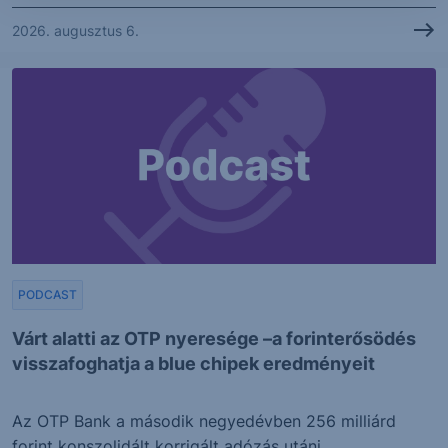
2026. augusztus 6.
PODCAST
Várt alatti az OTP nyeresége –a forinterősödés
visszafoghatja a blue chipek eredményeit
Az OTP Bank a második negyedévben 256 milliárd
forint konszolidált korrigált adózás utáni...