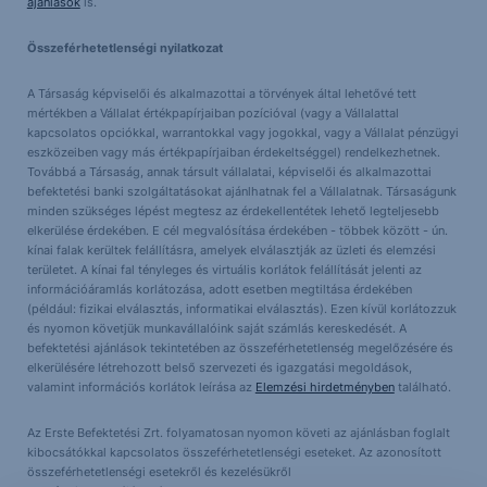
ajánlások
is.
Összeférhetetlenségi nyilatkozat
A Társaság képviselői és alkalmazottai a törvények által lehetővé tett
mértékben a Vállalat értékpapírjaiban pozícióval (vagy a Vállalattal
kapcsolatos opciókkal, warrantokkal vagy jogokkal, vagy a Vállalat pénzügyi
eszközeiben vagy más értékpapírjaiban érdekeltséggel) rendelkezhetnek.
Továbbá a Társaság, annak társult vállalatai, képviselői és alkalmazottai
befektetési banki szolgáltatásokat ajánlhatnak fel a Vállalatnak. Társaságunk
minden szükséges lépést megtesz az érdekellentétek lehető legteljesebb
elkerülése érdekében. E cél megvalósítása érdekében - többek között - ún.
kínai falak kerültek felállításra, amelyek elválasztják az üzleti és elemzési
területet. A kínai fal tényleges és virtuális korlátok felállítását jelenti az
információáramlás korlátozása, adott esetben megtiltása érdekében
(például: fizikai elválasztás, informatikai elválasztás). Ezen kívül korlátozzuk
és nyomon követjük munkavállalóink saját számlás kereskedését. A
befektetési ajánlások tekintetében az összeférhetetlenség megelőzésére és
elkerülésére létrehozott belső szervezeti és igazgatási megoldások,
valamint információs korlátok leírása az
Elemzési hirdetményben
található.
Az Erste Befektetési Zrt. folyamatosan nyomon követi az ajánlásban foglalt
kibocsátókkal kapcsolatos összeférhetetlenségi eseteket. Az azonosított
összeférhetetlenségi esetekről és kezelésükről