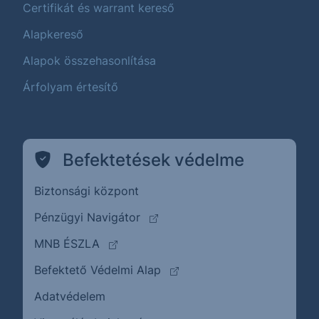
Certifikát és warrant kereső
Alapkereső
Alapok összehasonlítása
Árfolyam értesítő
Befektetések védelme
Biztonsági központ
(külső oldalra ugrik)
Pénzügyi Navigátor
(külső oldalra ugrik)
MNB ÉSZLA
(külső oldalra ugrik)
Befektető Védelmi Alap
Adatvédelem