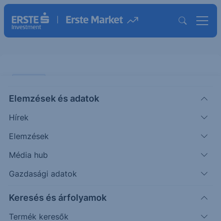
ELEMZÉS
Elemzések és adatok
Erste Fókusz - aktiválódott a BNP
Hírek
Paribas vételi javaslatunk
Elemzések
ÖTLETGYÁR MAXI
Média hub
|
2012. augusztus 6. 11:54
Gazdasági adatok
Keresés és árfolyamok
A pénteki nap folyamán a BNP Paribas árfolyama
áttörte a 200 napos mozgóátlagot és azóta
Termék keresők