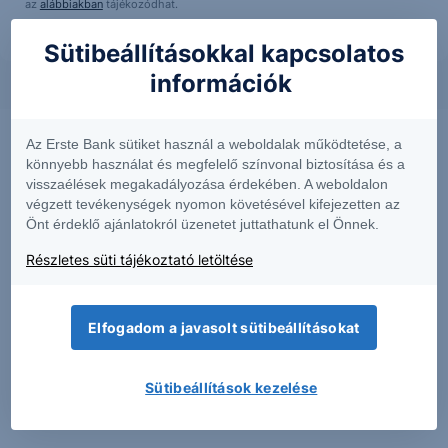
az
alábbiakban
tájékozódhat.
Sütibeállításokkal kapcsolatos
információk
Az Erste Bank sütiket használ a weboldalak működtetése, a
könnyebb használat és megfelelő színvonal biztosítása és a
visszaélések megakadályozása érdekében. A weboldalon
végzett tevékenységek nyomon követésével kifejezetten az
Önt érdeklő ajánlatokról üzenetet juttathatunk el Önnek.
Részletes süti tájékoztató letöltése
Elfogadom a javasolt sütibeállításokat
PIACI HÍREK
MTel: Változatlan második negyedéves
Sütibeállítások kezelése
eredmény