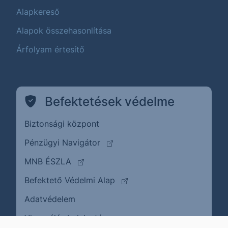
Alapkereső
Alapok összehasonlítása
Árfolyam értesítő
Befektetések védelme
Biztonsági központ
(külső oldalra ugrik)
Pénzügyi Navigátor
(külső oldalra ugrik)
MNB ÉSZLA
(külső oldalra ugrik)
Befektető Védelmi Alap
Adatvédelem
(külső oldalra ugrik)
Visszaélés bejelentése