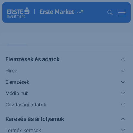
ELEMZÉS
Elemzések és adatok
Erste Fókusz - felfelé húzzuk a
Hírek
Linde stop-ot
Elemzések
ÖTLETGYÁR MAXI
Média hub
|
2012. augusztus 8. 12:10
Gazdasági adatok
Keresés és árfolyamok
A Linde árfolyama már több mint 3%-ot
emelkedett legutóbbi vételi javaslatunk
Termék keresők