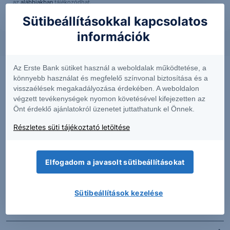
az
alábbiakban
tájékozódhat.
Sütibeállításokkal kapcsolatos
információk
Az Erste Bank sütiket használ a weboldalak működtetése, a
könnyebb használat és megfelelő színvonal biztosítása és a
visszaélések megakadályozása érdekében. A weboldalon
végzett tevékenységek nyomon követésével kifejezetten az
Önt érdeklő ajánlatokról üzenetet juttathatunk el Önnek.
Részletes süti tájékoztató letöltése
Elfogadom a javasolt sütibeállításokat
PIACI HÍREK
Sütibeállítások kezelése
Erős lett a MOL második negyedéve