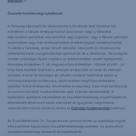
ajánlások
is.
Összeférhetetlenségi nyilatkozat
A Társaság képviselői és alkalmazottai a törvények által lehetővé tett
mértékben a Vállalat értékpapírjaiban pozícióval (vagy a Vállalattal
kapcsolatos opciókkal, warrantokkal vagy jogokkal, vagy a Vállalat pénzügyi
eszközeiben vagy más értékpapírjaiban érdekeltséggel) rendelkezhetnek.
Továbbá a Társaság, annak társult vállalatai, képviselői és alkalmazottai
befektetési banki szolgáltatásokat ajánlhatnak fel a Vállalatnak. Társaságunk
minden szükséges lépést megtesz az érdekellentétek lehető legteljesebb
elkerülése érdekében. E cél megvalósítása érdekében - többek között - ún.
kínai falak kerültek felállításra, amelyek elválasztják az üzleti és elemzési
területet. A kínai fal tényleges és virtuális korlátok felállítását jelenti az
információáramlás korlátozása, adott esetben megtiltása érdekében
(például: fizikai elválasztás, informatikai elválasztás). Ezen kívül korlátozzuk
és nyomon követjük munkavállalóink saját számlás kereskedését. A
befektetési ajánlások tekintetében az összeférhetetlenség megelőzésére és
elkerülésére létrehozott belső szervezeti és igazgatási megoldások,
valamint információs korlátok leírása az
Elemzési hirdetményben
található.
Az Erste Befektetési Zrt. folyamatosan nyomon követi az ajánlásban foglalt
kibocsátókkal kapcsolatos összeférhetetlenségi eseteket. Az azonosított
összeférhetetlenségi esetekről és kezelésükről