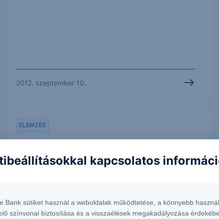
2012. szeptember 10.
ELEMZÉS
Erste Fókusz - Óriási
tibeállításokkal kapcsolatos informác
árfolyam emelkedés a
bankszektorban
te Bank sütiket használ a weboldalak működtetése, a könnyebb használ
elő színvonal biztosítása és a visszaélések megakadályozása érdekébe