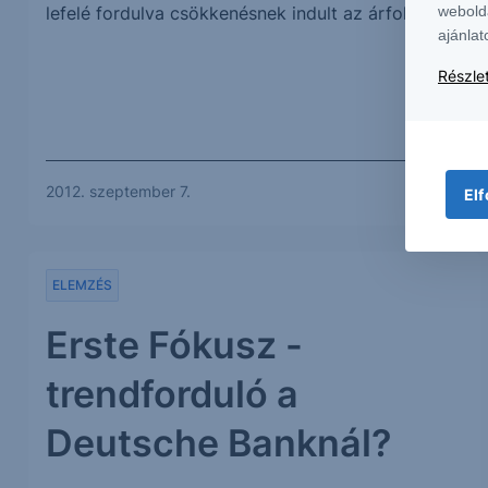
lefelé fordulva csökkenésnek indult az árfolyam.
webold
ajánlat
Részlet
2012. szeptember 7.
Elf
ELEMZÉS
Erste Fókusz -
trendforduló a
Deutsche Banknál?