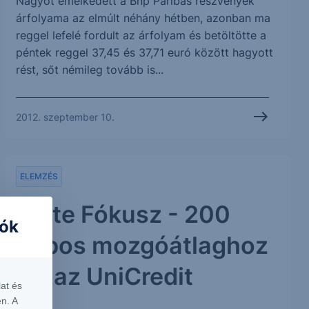
Nagyot emelkedett a Bnp Paribas részvények
árfolyama az elmúlt néhány hétben, azonban ma
reggel lefelé fordult az árfolyam és betöltötte a
péntek reggel 37,45 és 37,71 euró között hagyott
rést, sőt némileg tovább is...
2012. szeptember 10.
ELEMZÉS
Erste Fókusz - 200
iók
napos mozgóátlaghoz
ért az UniCredit
at és
n. A