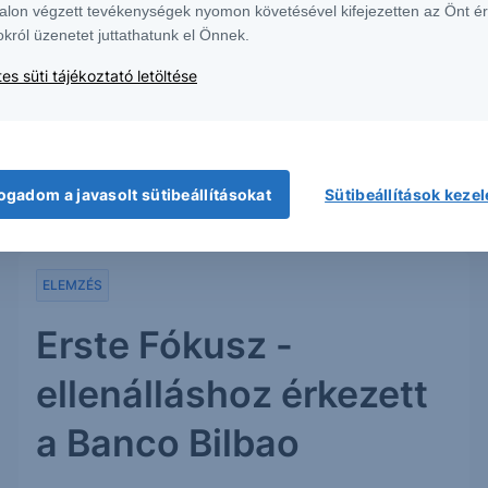
Jelentősen emelkedtek tegnap óta az európai
alon végzett tevékenységek nyomon követésével kifejezetten az Önt é
bankrészvények, Mario Draghi kötvényvásárlási
okról üzenetet juttathatunk el Önnek.
programjának hírére számos bank árfolyama 10%-
es süti tájékoztató letöltése
ot is meghaladó mértékben emelkedtek, ezért
célszerűnek látjuk a nyitott ajánlásaink...
2012. szeptember 7.
ogadom a javasolt sütibeállításokat
Sütibeállítások keze
ELEMZÉS
Erste Fókusz -
ellenálláshoz érkezett
a Banco Bilbao