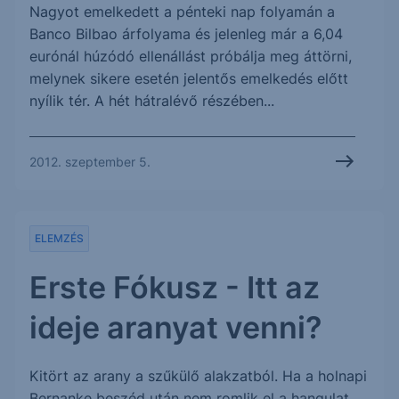
Nagyot emelkedett a pénteki nap folyamán a
Banco Bilbao árfolyama és jelenleg már a 6,04
eurónál húzódó ellenállást próbálja meg áttörni,
melynek sikere esetén jelentős emelkedés előtt
nyílik tér. A hét hátralévő részében...
2012. szeptember 5.
ELEMZÉS
Erste Fókusz - Itt az
ideje aranyat venni?
Kitört az arany a szűkülő alakzatból. Ha a holnapi
Bernanke beszéd után nem romlik el a hangulat,