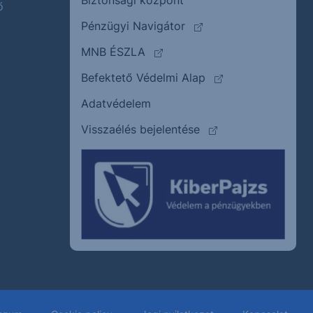
Biztonsági központ
ő
(külső oldalra ugrik)
Pénzügyi Navigátor
(külső oldalra ugrik)
MNB ÉSZLA
(külső oldalra ugrik
Befektető Védelmi Alap
Adatvédelem
(külső oldalra ugrik)
Visszaélés bejelentése