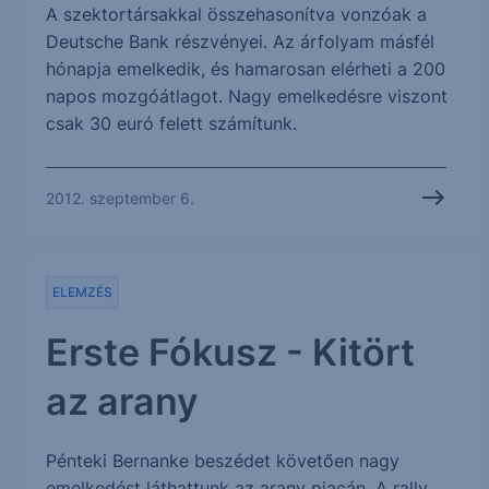
A szektortársakkal összehasonítva vonzóak a
Deutsche Bank részvényei. Az árfolyam másfél
hónapja emelkedik, és hamarosan elérheti a 200
napos mozgóátlagot. Nagy emelkedésre viszont
csak 30 euró felett számítunk.
2012. szeptember 6.
ELEMZÉS
Erste Fókusz - Kitört
az arany
Pénteki Bernanke beszédet követően nagy
emelkedést láthattunk az arany piacán. A rally