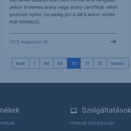
akkor érdemes arany vagy arany certifikát vételi
pozíciót nyitni, ha pedig jön a QE3 akkor szinte
már kötelező.
2012. augusztus 30.
Első
1
68
69
70
71
72
Utolsó
mékek
Szolgáltatáso
ermékek
Hírlevél feliratkozás