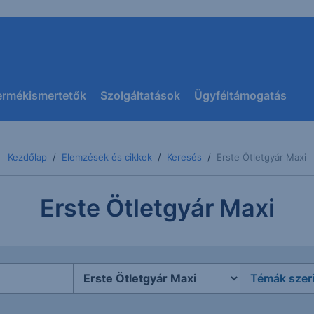
ermékismertetők
Szolgáltatások
Ügyféltámogatás
Kezdőlap
Elemzések és cikkek
Keresés
Erste Ötletgyár Maxi
Erste Ötletgyár Maxi
Témák szer