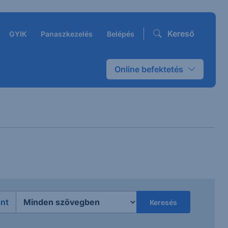
Kereső
GYIK
Panaszkezelés
Belépés
Online befektetés
int
Keresés