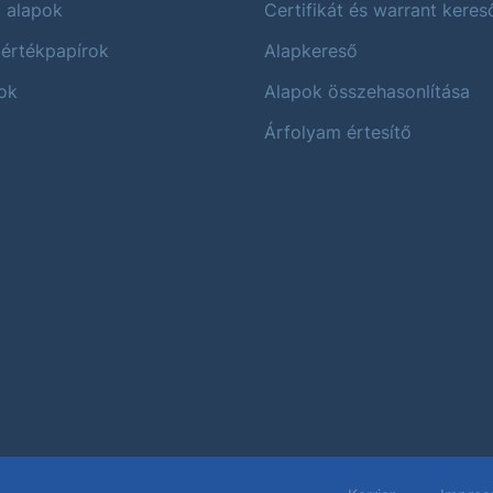
i alapok
Certifikát és warrant keres
 értékpapírok
Alapkereső
ok
Alapok összehasonlítása
Árfolyam értesítő