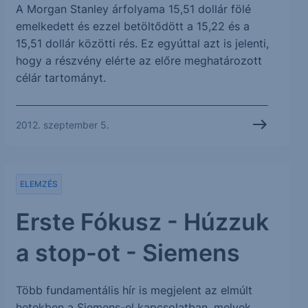
A Morgan Stanley árfolyama 15,51 dollár fölé
emelkedett és ezzel betöltődött a 15,22 és a
15,51 dollár közötti rés. Ez egyúttal azt is jelenti,
hogy a részvény elérte az előre meghatározott
célár tartományt.
2012. szeptember 5.
ELEMZÉS
Erste Fókusz - Húzzuk
a stop-ot - Siemens
Több fundamentális hír is megjelent az elmúlt
hetekben a Siemens-el kapcsolatban, melyek