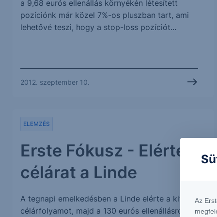
a 9,68 eurós ellenállás környékén létesített
pozíciónk már közel 7%-os pluszban tart, ami
lehetővé teszi, hogy a stop-loss pozíciót...
2012. szeptember 10.
ELEMZÉS
Erste Fókusz - Elérte a
Sü
célárat a Linde
A tegnapi emelkedésben a Linde elérte a kitűzött
Az Ers
célárfolyamot, majd a 130 eurós ellenállásról
megfel