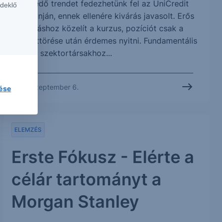
Emelkedő trendet fedezhetünk fel az UniCredit
rdeklő
grafikonján, ennek ellenére kivárás javasolt. Erős
ellenálláshoz közelít a kurzus, pozíciót csak a
szint áttörése után érdemes nyitni. Fundamentális
téren a szektortársakhoz...
2012. szeptember 6.
lése
ELEMZÉS
Erste Fókusz - Elérte a
célár tartományt a
Morgan Stanley