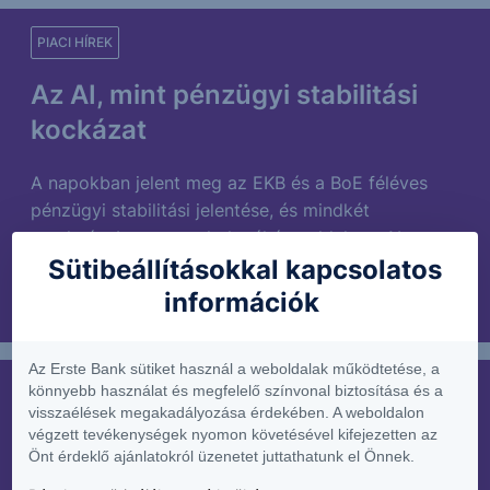
PIACI HÍREK
Az AI, mint pénzügyi stabilitási
kockázat
A napokban jelent meg az EKB és a BoE féléves
pénzügyi stabilitási jelentése, és mindkét
tanulmányban szenteltek néhány oldalt az AI...
Sütibeállításokkal kapcsolatos
információk
2025. december 4.
Az Erste Bank sütiket használ a weboldalak működtetése, a
könnyebb használat és megfelelő színvonal biztosítása és a
PIACI HÍREK
visszaélések megakadályozása érdekében. A weboldalon
végzett tevékenységek nyomon követésével kifejezetten az
Menekülés a Fed elől
Önt érdeklő ajánlatokról üzenetet juttathatunk el Önnek.