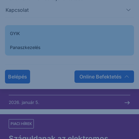
2026. január 6.
Kapcsolat
PIACI HÍREK
GYIK
Eddig tartott Trump türelme
Panaszkezelés
Az év végén egyre feszültebbé vált az USA és
Venezuela viszonya, majd az új év első napjaiban
Trump elrendelte a katonai akciót. Szombaton
Belépés
Online Befektetés
egy...
2026. január 5.
PIACI HÍREK
Száguldanak az elektromos