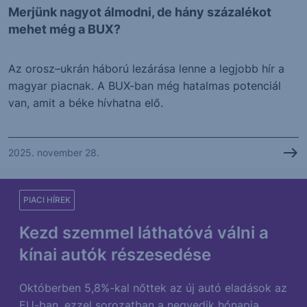
Merjünk nagyot álmodni, de hány százalékot
mehet még a BUX?
Az orosz–ukrán háború lezárása lenne a legjobb hír a
magyar piacnak. A BUX-ban még hatalmas potenciál
van, amit a béke hívhatna elő.
2025. november 28.
PIACI HÍREK
Kezd szemmel láthatóvá válni a
kínai autók részesedése
Októberben 5,8%-kal nőttek az új autó eladások az
EU-ban, ezzel sorozatban a negyedik hónapja