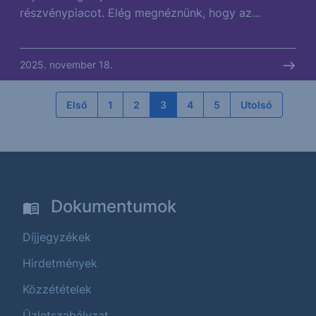
részvénypiacot. Elég megnéznünk, hogy az...
2025. november 18.
Első
1
2
3
4
5
Utolsó
Dokumentumok
Díjjegyzékek
Hirdetmények
Közzétételek
Üzletszabályzat