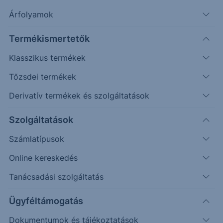
Árfolyamok
Keresés
Termékismertetők
220 találat cikkeink között
Klasszikus termékek
Tőzsdei termékek
Derivatív termékek és szolgáltatások
PIACI HÍREK
Szolgáltatások
Mérsékelt várakozások 2026-ra
Számlatípusok
A rendkívül erős 2025-ös évet
Online kereskedés
követően visszafogott részvénypiaci
Tanácsadási szolgáltatás
várakozásokkal futunk neki a 2026-os évnek. Az
S&P 500 esetében a piaci...
Ügyféltámogatás
Dokumentumok és tájékoztatások