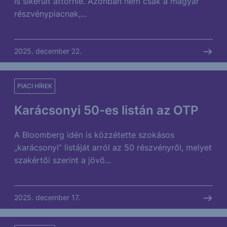
is sikerült áttörnie. Azonban nem csak a magyar
részvénypiacnak,...
2025. december 22.
PIACI HÍREK
Karácsonyi 50-es listán az OTP
A Bloomberg idén is közzétette szokásos
„karácsonyi” listáját arról az 50 részvényről, melyet
szakértői szerint a jövő...
2025. december 17.