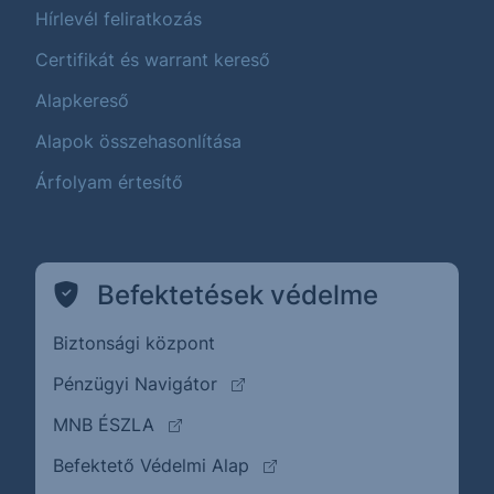
Hírlevél feliratkozás
Certifikát és warrant kereső
Alapkereső
Alapok összehasonlítása
Árfolyam értesítő
Befektetések védelme
Biztonsági központ
(külső oldalra ugrik)
Pénzügyi Navigátor
(külső oldalra ugrik)
MNB ÉSZLA
(külső oldalra ugrik)
Befektető Védelmi Alap