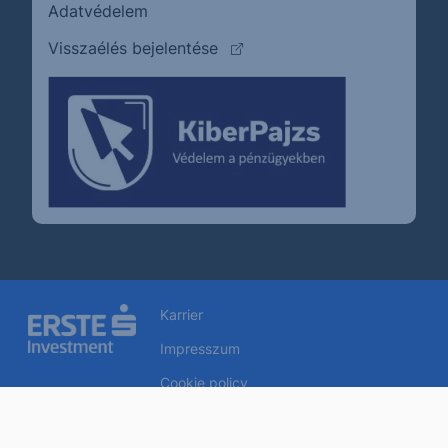
Adatvédelem
(külső oldalra ugrik)
Visszaélés bejelentése
Karrier
Impresszum
Cookie policy
Jogi nyilatkozat