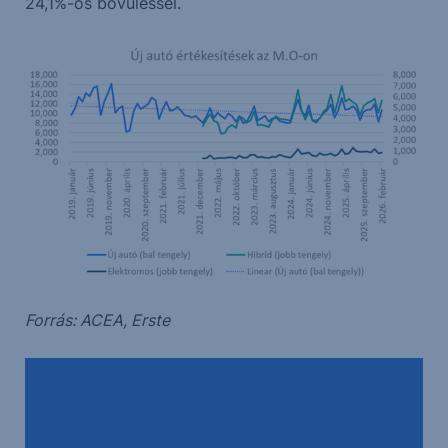
24,1%-os bővüléssel.
Forrás: ACEA, Erste