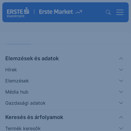
PIACI HÍREK
Elemzések és adatok
Nagy kilengések a februári
Hírek
autóértékesítésekben
Elemzések
KOMMENTÁR
Média hub
|
Nagy András
Részvényelemző
2026. március 24. 11:01
Gazdasági adatok
Keresés és árfolyamok
Februárban az EU-ban eladott új gépkocsik száma
1,4%-kal haladta meg az egy évvel korábbi értéket.
Termék keresők