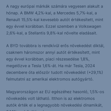
A nagy európai márkák számára vegyesen alakult a
hónap. A BMW 4,2%-kal, a Mercedes 5,7%-kal, a
Renault 15,5%-kal kevesebb autót értékesített, mint
egy évvel korábban. Ezzel szemben a Volkswagen
2,6%-kal, a Stellantis 9,8%-kal növelte eladásait.
A BYD továbbra is rendkívül erős növekedést diktál,
csaknem háromszor annyi autót értékesített, mint
egy évvel korábban, piaci részesedése 1,8%,
megelőzve a Tesla 1,6%-át. Ha már Tesla, 2024
decembere óta először tudott növekedést (+29,1%)
felmutatni az amerikai elektromos autógyártó.
Magyarországon az EU egészéhez hasonló, 1,5%-os
növekedés volt látható. Itthon is az elektromos
autók érték el a legnagyobb növekedési dinamikát,