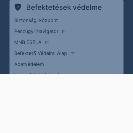
Befektetések védelme
Biztonsági központ
(külső oldalra ugrik)
Pénzügyi Navigátor
(külső oldalra ugrik)
MNB ÉSZLA
(külső oldalra ugrik)
Befektető Védelmi Alap
Adatvédelem
(külső oldalra ugrik)
Visszaélés bejelentése