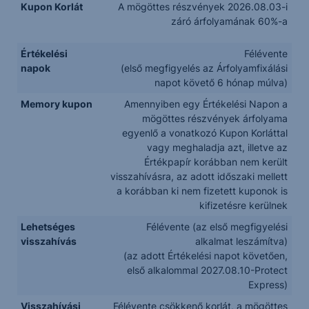
Kupon Korlát
A mögöttes részvények 2026.08.03-i
záró árfolyamának 60%-a
Értékelési
Félévente
napok
(első megfigyelés az Árfolyamfixálási
napot követő 6 hónap múlva)
Memory kupon
Amennyiben egy Értékelési Napon a
mögöttes részvények árfolyama
egyenlő a vonatkozó Kupon Korláttal
vagy meghaladja azt, illetve az
Értékpapír korábban nem került
visszahívásra, az adott időszaki mellett
a korábban ki nem fizetett kuponok is
kifizetésre kerülnek
Lehetséges
Félévente (az első megfigyelési
visszahívás
alkalmat leszámítva)
(az adott Értékelési napot követően,
első alkalommal 2027.08.10-Protect
Express)
Visszahívási
Félévente csökkenő korlát, a mögöttes