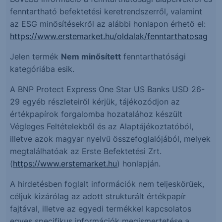
fenntartható befektetési keretrendszerről, valamint
az ESG minősítésekről az alábbi honlapon érhető el:
https://www.erstemarket.hu/oldalak/fenntarthatosag
Jelen termék
Nem minősített
fenntarthatósági
kategóriába esik.
A BNP Protect Express One Star US Banks USD 26-
29 egyéb részleteiről kérjük, tájékozódjon az
értékpapírok forgalomba hozatalához készült
Végleges Feltételekből és az Alaptájékoztatóból,
illetve azok magyar nyelvű összefoglalójából, melyek
megtalálhatóak az Erste Befektetési Zrt.
(
https://www.erstemarket.hu
) honlapján.
A hirdetésben foglalt információk nem teljeskörűek,
céljuk kizárólag az adott strukturált értékpapír
fajtával, illetve az egyedi termékkel kapcsolatos
egyes specifikus információk megismertetése a