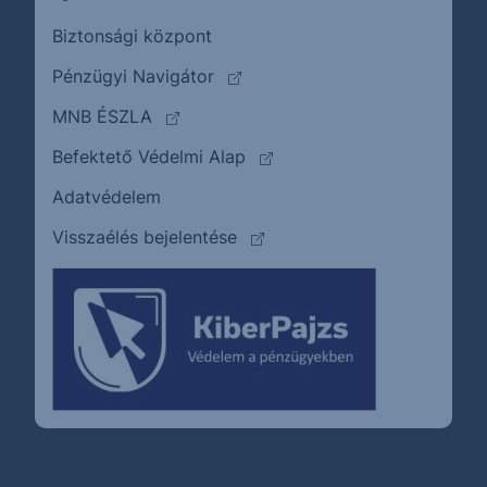
Biztonsági központ
(külső oldalra ugrik)
Pénzügyi Navigátor
(külső oldalra ugrik)
MNB ÉSZLA
(külső oldalra ugrik)
Befektető Védelmi Alap
Adatvédelem
(külső oldalra ugrik)
Visszaélés bejelentése