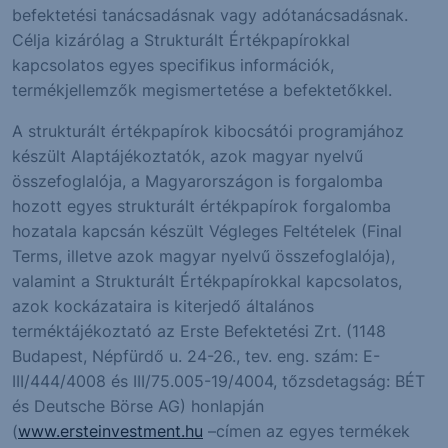
befektetési tanácsadásnak vagy adótanácsadásnak.
Célja kizárólag a Strukturált Értékpapírokkal
kapcsolatos egyes specifikus információk,
termékjellemzők megismertetése a befektetőkkel.
A strukturált értékpapírok kibocsátói programjához
készült Alaptájékoztatók, azok magyar nyelvű
összefoglalója, a Magyarországon is forgalomba
hozott egyes strukturált értékpapírok forgalomba
hozatala kapcsán készült Végleges Feltételek (Final
Terms, illetve azok magyar nyelvű összefoglalója),
valamint a Strukturált Értékpapírokkal kapcsolatos,
azok kockázataira is kiterjedő általános
terméktájékoztató az Erste Befektetési Zrt. (1148
Budapest, Népfürdő u. 24-26., tev. eng. szám: E-
III/444/4008 és III/75.005-19/4004, tőzsdetagság: BÉT
és Deutsche Börse AG) honlapján
(
www.ersteinvestment.hu
–címen az egyes termékek