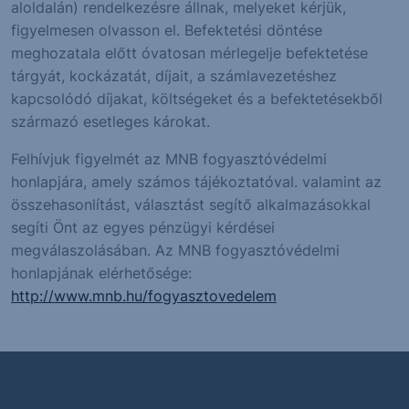
aloldalán) rendelkezésre állnak, melyeket kérjük,
figyelmesen olvasson el. Befektetési döntése
meghozatala előtt óvatosan mérlegelje befektetése
tárgyát, kockázatát, díjait, a számlavezetéshez
kapcsolódó díjakat, költségeket és a befektetésekből
származó esetleges károkat.
Felhívjuk figyelmét az MNB fogyasztóvédelmi
honlapjára, amely számos tájékoztatóval. valamint az
összehasonlítást, választást segítő alkalmazásokkal
segíti Önt az egyes pénzügyi kérdései
megválaszolásában. Az MNB fogyasztóvédelmi
honlapjának elérhetősége:
http://www.mnb.hu/fogyasztovedelem