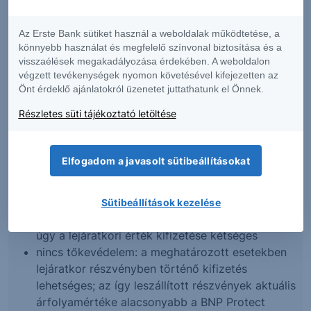
Lejárat előtti visszaváltás esetén visszaváltási díj
Az Erste Bank sütiket használ a weboldalak működtetése, a
kerül felszámításra, melynek mértékét a hatályos
könnyebb használat és megfelelő színvonal biztosítása és a
Üzleti díjjegyzék tartalmazza. Tőzsdei értékesítés
visszaélések megakadályozása érdekében. A weboldalon
végzett tevékenységek nyomon követésével kifejezetten az
esetén a díjakat a megbízott befektetési szolgáltató
Önt érdeklő ajánlatokról üzenetet juttathatunk el Önnek.
hatályos Díjjegyzéke határozza meg.
Részletes süti tájékoztató letöltése
Kockázati tényezők
az értékpapírra az angol jog rendelkezései az
Elfogadom a javasolt sütibeállításokat
irányadók
a lejáratkori érték kifizetéséért az Értékpapír
Kibocsátója, a BNP Paribas Issuance B.V. vállal
Sütibeállítások kezelése
kötelezettséget, amennyiben fizetésképtelen,
úgy a lejáratkori érték kifizetése kétséges
nincs tőkevédelem: a meghatározott esetekben
lejáratkor részvényben történő kifizetés
lehetséges; az így leszállított részvények aktuális
árfolyamértéke alacsonyabb a BNP Protect