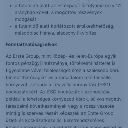
a futamidő alatt az Értékpapír árfolyama nem 1:1
arányban követi a mögöttes részvények
mozgását
a futamidő alatt korlátozott értékesíthetőség,
másodpiac hiánya, alacsony likviditás
Fenntarthatósági elvek
Az Erste Group, mint Közép- és Kelet-Európa egyik
fontos pénzügyi intézménye, történelmi hátterét is
figyelembe véve, felelősséget érez a szélesebb körű
fenntarthatóságért és a társadalom felé fennálló
környezeti, társadalmi és vállalatirányítási (ESG)
kockázatokért. Az ESG kockázatok azonosítása,
például a lehetséges környezeti károk, súlyos negatív
társadalmi következmények vagy a rossz vezetés
mindig is szerves részét képezték az Erste Group
üzleti és kockázatkezelési keretrendszerének.
Bővebb információ a fenntarthatósági alapelvekről és