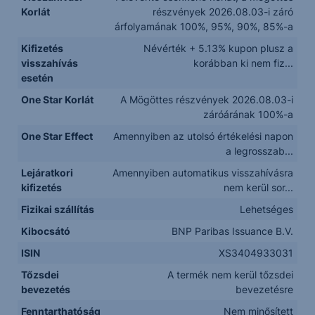
Korlát
részvények 2026.08.03-i záró
árfolyamának 100%, 95%, 90%, 85%-a
Kifizetés
Névérték + 5.13% kupon plusz a
visszahívás
korábban ki nem fiz...
esetén
One Star Korlát
A Mögöttes részvények 2026.08.03-i
záróárának 100%-a
One Star Effect
Amennyiben az utolsó értékelési napon
a legrosszab...
Lejáratkori
Amennyiben automatikus visszahívásra
kifizetés
nem kerül sor...
Fizikai szállítás
Lehetséges
Kibocsátó
BNP Paribas Issuance B.V.
ISIN
XS3404933031
Tőzsdei
A termék nem kerül tőzsdei
bevezetés
bevezetésre
Fenntarthatóság
Nem minősített