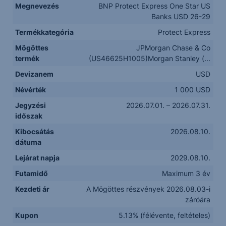
Megnevezés
BNP Protect Express One Star US
Banks USD 26-29
Termékkategória
Protect Express
Mögöttes
JPMorgan Chase & Co
termék
(US46625H1005)Morgan Stanley (...
Devizanem
USD
Névérték
1 000 USD
Jegyzési
2026.07.01. – 2026.07.31.
időszak
Kibocsátás
2026.08.10.
dátuma
Lejárat napja
2029.08.10.
Futamidő
Maximum 3 év
Kezdeti ár
A Mögöttes részvények 2026.08.03-i
záróára
Kupon
5.13% (félévente, feltételes)