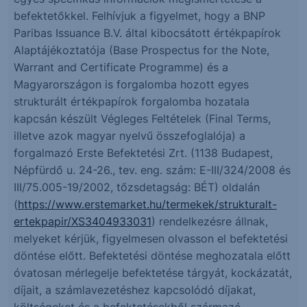
befektetőkkel. Felhívjuk a figyelmet, hogy a BNP
Paribas Issuance B.V. által kibocsátott értékpapírok
Alaptájékoztatója (Base Prospectus for the Note,
Warrant and Certificate Programme) és a
Magyarországon is forgalomba hozott egyes
strukturált értékpapírok forgalomba hozatala
kapcsán készült Végleges Feltételek (Final Terms,
illetve azok magyar nyelvű összefoglalója) a
forgalmazó Erste Befektetési Zrt. (1138 Budapest,
Népfürdő u. 24-26., tev. eng. szám: E-III/324/2008 és
III/75.005-19/2002, tőzsdetagság: BÉT) oldalán
(
https://www.erstemarket.hu/termekek/strukturalt-
ertekpapir/XS3404933031
) rendelkezésre állnak,
melyeket kérjük, figyelmesen olvasson el befektetési
döntése előtt. Befektetési döntése meghozatala előtt
óvatosan mérlegelje befektetése tárgyát, kockázatát,
díjait, a számlavezetéshez kapcsolódó díjakat,