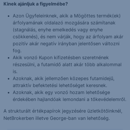
Kinek ajánljuk a figyelmébe?
Azon Ügyfeleinknek, akik a Mögöttes termék(ek)
árfolyamának oldalazó mozgására számítanak
(stagnálás, enyhe emelkedés vagy enyhe
csökkenés), és nem várják, hogy az árfolyam akár
pozitív akár negatív irányban jelentősen változni
fog.
Akik vonzó Kupon kifizetésben szeretnének
részesülni, a futamidő alatt akár több alkalommal
is.
Azoknak, akik jellemzően közepes futamidejű,
attraktív befektetési lehetőséget keresnek.
Azoknak, akik egy vonzó hozam lehetősége
érdekében hajlandóak lemondani a tőkevédelemről.
A strukturált értékpapírok jegyzésére üzletkötőinknél,
NetBrokerben illetve George-ban van lehetőség.