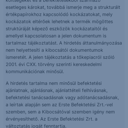
költségeket és a befektetésekből származó
esetleges károkat, továbbá ismerje meg a strukturált
értékpapírokhoz kapcsolódó kockázatokat, mely
kockázatok eltérőek lehetnek a termék mögöttes
struktúráját képező eszközök kockázataitól és
amellyel kapcsolatosan a jelen dokumentum is
tartalmaz tájékoztatást. A hirdetés áttanulmányozása
nem helyettesíti a kibocsátói dokumentumok
ismeretét. A jelen tájékoztatás a tőkepiacról szóló
2001. évi CXX. törvény szerinti kereskedelmi
kommunikációnak minősül.
A hirdetés tartalma nem minősül befektetési
ajánlatnak, ajánlásnak, ajánlattételi felhívásnak,
befektetési tanácsadásnak vagy adótanácsadásnak,
a leírtak alapján sem az Erste Befektetési Zrt.-vel
szemben, sem a Kibocsátóval szemben igény nem
érvényesíthető. Az Erste Befektetési Zrt. a
változtatás jogát fenntartja.