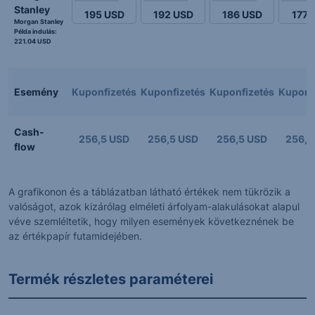
Stanley
195
USD
192
USD
186
USD
177
Morgan Stanley
Példa indulás:
221.04 USD
Esemény
Kuponfizetés
Kuponfizetés
Kuponfizetés
Kuponf
Cash-
256,5 USD
256,5 USD
256,5 USD
256,5
flow
A grafikonon és a táblázatban látható értékek nem tükrözik a
valóságot, azok kizárólag elméleti árfolyam-alakulásokat alapul
véve szemléltetik, hogy milyen események következnének be
az értékpapír futamidejében.
Termék részletes paraméterei