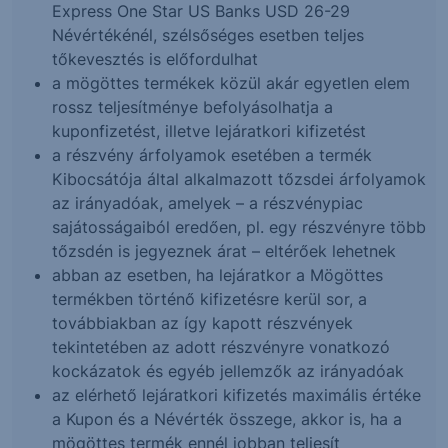
Express One Star US Banks USD 26-29
Névértékénél, szélsőséges esetben teljes
tőkevesztés is előfordulhat
a mögöttes termékek közül akár egyetlen elem
rossz teljesítménye befolyásolhatja a
kuponfizetést, illetve lejáratkori kifizetést
a részvény árfolyamok esetében a termék
Kibocsátója által alkalmazott tőzsdei árfolyamok
az irányadóak, amelyek – a részvénypiac
sajátosságaiból eredően, pl. egy részvényre több
tőzsdén is jegyeznek árat – eltérőek lehetnek
abban az esetben, ha lejáratkor a Mögöttes
termékben történő kifizetésre kerül sor, a
továbbiakban az így kapott részvények
tekintetében az adott részvényre vonatkozó
kockázatok és egyéb jellemzők az irányadóak
az elérhető lejáratkori kifizetés maximális értéke
a Kupon és a Névérték összege, akkor is, ha a
mögöttes termék ennél jobban teljesít