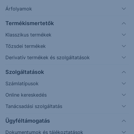
Árfolyamok
Véletlenszerű
Oldalazás
Emelkedés
Csökkenés
(példa esetek)
Termékismertetők
Befektetett összeg (
USD
)
Klasszikus termékek
Tőzsdei termékek
Újraszámol
Derivatív termékek és szolgáltatások
150%
JPMorgan Chase & Co
Morgan Stanley
Szolgáltatások
Visszahívási korlát / Kupon korlát
One Star Effect korlát
Számlatípusok
125%
Online kereskedés
Tanácsadási szolgáltatás
100%
Ügyféltámogatás
75%
Dokumentumok és tájékoztatások