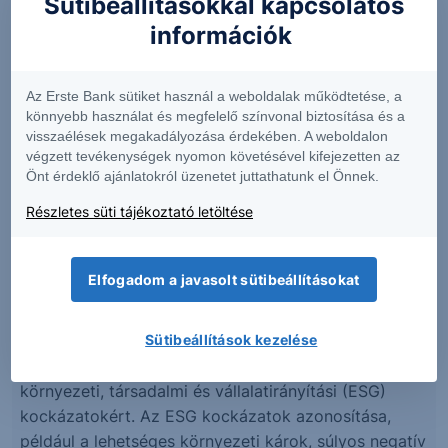
Sütibeállításokkal kapcsolatos
tekintetében az adott részvényre vonatkozó
információk
kockázatok és egyéb jellemzők az irányadóak
az elérhető lejáratkori kifizetés maximális értéke
a Kupon és a Névérték összege, akkor is, ha a
Az Erste Bank sütiket használ a weboldalak működtetése, a
mögöttes termék ennél jobban teljesít
könnyebb használat és megfelelő színvonal biztosítása és a
visszaélések megakadályozása érdekében. A weboldalon
a futamidő alatt az Értékpapír árfolyama nem 1:1
végzett tevékenységek nyomon követésével kifejezetten az
arányban követi a mögöttes részvény mozgását
Önt érdeklő ajánlatokról üzenetet juttathatunk el Önnek.
a futamidő alatt korlátozott értékesíthetőség,
másodpiac hiánya, alacsony likviditás
Részletes süti tájékoztató letöltése
Fenntarthatósági elvek
Elfogadom a javasolt sütibeállításokat
Az Erste Group, mint Közép- és Kelet-Európa egyik
fontos pénzügyi intézménye, történelmi hátterét is
Sütibeállítások kezelése
figyelembe véve, felelősséget érez a szélesebb körű
fenntarthatóságért és a társadalom felé fennálló
környezeti, társadalmi és vállalatirányítási (ESG)
kockázatokért. Az ESG kockázatok azonosítása,
például a lehetséges környezeti károk, súlyos negatív