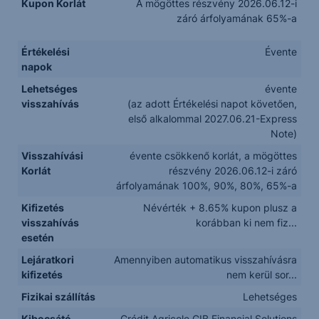
Kupon Korlát
A mögöttes részvény 2026.06.12-i
záró árfolyamának 65%-a
Értékelési
Évente
napok
Lehetséges
évente
visszahívás
(az adott Értékelési napot követően,
első alkalommal 2027.06.21-Express
Note)
Visszahívási
évente csökkenő korlát, a mögöttes
Korlát
részvény 2026.06.12-i záró
árfolyamának 100%, 90%, 80%, 65%-a
Kifizetés
Névérték + 8.65% kupon plusz a
visszahívás
korábban ki nem fiz...
esetén
Lejáratkori
Amennyiben automatikus visszahívásra
kifizetés
nem kerül sor...
Fizikai szállítás
Lehetséges
Kibocsátó
Crédit Agricole CIB Financial Solutions