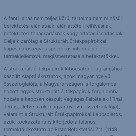
A fenti leírás nem teljes körű, tartalma nem minősül
befektetési ajánlatnak, ajánlattételi felhívásnak,
befektetési tanácsadásnak vagy adótanácsadásnak.
Célja kizárólag a Strukturált Értékpapírokkal
kapcsolatos egyes specifikus információk,
termékjellemzők megismertetése a befektetőkkel.
A strukturált értékpapírok kibocsátói programjához
készült Alaptájékoztatók, azok magyar nyelvű
összefoglalója, a Magyarországon is forgalomba
hozott egyes strukturált értékpapírok forgalomba
hozatala kapcsán készült Végleges Feltételek (Final
Terms, illetve azok magyar nyelvű összefoglalója),
valamint a Strukturált Értékpapírokkal kapcsolatos,
azok kockázataira is kiterjedő általános
terméktájékoztató az Erste Befektetési Zrt. (1148