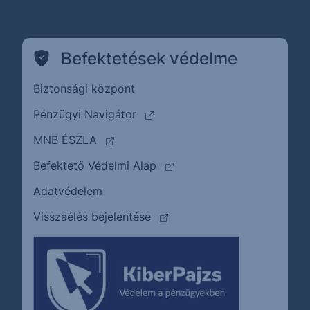
Befektetések védelme
Biztonsági központ
(külső oldalra ugrik)
Pénzügyi Navigátor
(külső oldalra ugrik)
MNB ÉSZLA
(külső oldalra ugrik)
Befektető Védelmi Alap
Adatvédelem
(külső oldalra ugrik)
Visszaélés bejelentése