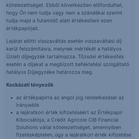
kötelezettséget. Ebből következően előfordulhat,
hogy Ön nem tudja vagy nem a szándékai szerint
tudja majd a futamidő alatt értékesíteni ezen
értékpapírjait.
Lejárat előtti visszaváltás esetén visszaváltási díj
kerül felszámításra, melynek mértékét a hatályos
Üzleti díjjegyzék tartalmazza. Tőzsdei értékesítés
esetén a díjakat a megbízott befektetési szolgáltató
hatályos Díjjegyzéke határozza meg.
Kockázati tényezők
az értékpapírra az angol jog rendelkezései az
irányadók
a lejáratkori érték kifizetéséért az Értékpapír
Kibocsátója, a Crédit Agricole CIB Financial
Solutions vállal kötelezettséget, amennyiben
fizetésképtelen, úgy a lejáratkori érték kifizetése