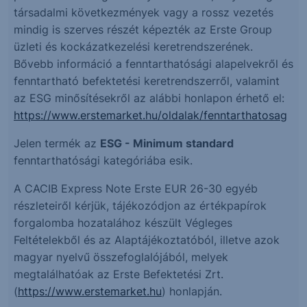
társadalmi következmények vagy a rossz vezetés
mindig is szerves részét képezték az Erste Group
üzleti és kockázatkezelési keretrendszerének.
Bővebb információ a fenntarthatósági alapelvekről és
fenntartható befektetési keretrendszerről, valamint
az ESG minősítésekről az alábbi honlapon érhető el:
https://www.erstemarket.hu/oldalak/fenntarthatosag
Jelen termék az
ESG - Minimum standard
fenntarthatósági kategóriába esik.
A CACIB Express Note Erste EUR 26-30 egyéb
részleteiről kérjük, tájékozódjon az értékpapírok
forgalomba hozatalához készült Végleges
Feltételekből és az Alaptájékoztatóból, illetve azok
magyar nyelvű összefoglalójából, melyek
megtalálhatóak az Erste Befektetési Zrt.
(
https://www.erstemarket.hu
) honlapján.