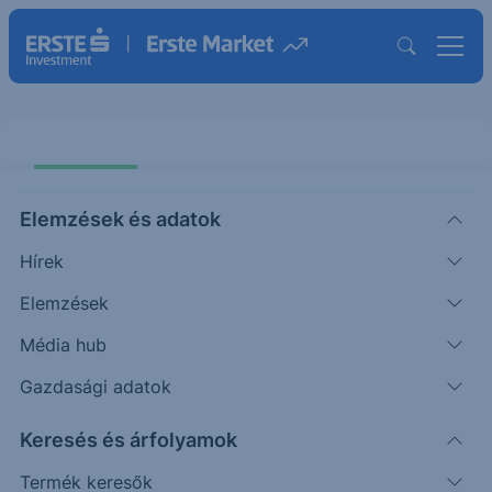
Elemzések és adatok
Hírek
Elemzések
CACIB Express Note Erste EUR
26-30
Média hub
Gazdasági adatok
ISIN: XS3344805778
Keresés és árfolyamok
Termék részletes paraméterei
Termék keresők