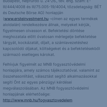
Budapest, Népfürdő u. 24-26., tev. eng. szám: E-
III/444/4008 és III/75.005-19/4004, tőzsdetagság: BÉT
és Deutsche Börse AG) honlapján
(
www.ersteinvestment.hu
–címen az egyes termékek
aloldalán) rendelkezésre állnak, melyeket kérjük,
figyelmesen olvasson el. Befektetési döntése
meghozatala előtt óvatosan mérlegelje befektetése
tárgyát, kockázatát, díjait, a számlavezetéshez
kapcsolódó díjakat, költségeket és a befektetésekből
származó esetleges károkat.
Felhívjuk figyelmét az MNB fogyasztóvédelmi
honlapjára, amely számos tájékoztatóval. valamint az
összehasonlítást, választást segítő alkalmazásokkal
segíti Önt az egyes pénzügyi kérdései
megválaszolásában. Az MNB fogyasztóvédelmi
honlapjának elérhetősége:
http://www.mnb.hu/fogyasztovedelem