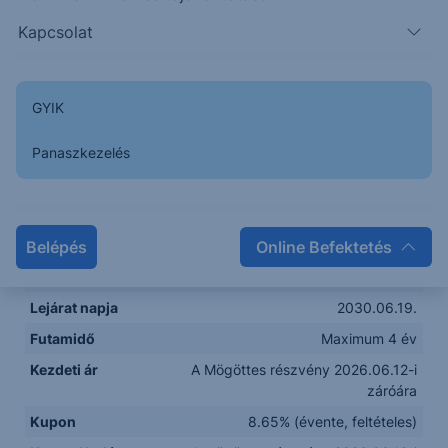
Megnevezés
CACIB Express Note Erste EUR 26-30
Kapcsolat
Termékkategória
Protect Express
Mögöttes
Erste Group Bank AG (AT0000652011)
GYIK
termék
Devizanem
EUR
Panaszkezelés
Névérték
1 000 EUR
Jegyzési
2026.05.29. – 2026.06.12.
időszak
Belépés
Online Befektetés
Kibocsátás
2026.06.19.
dátuma
Lejárat napja
2030.06.19.
Futamidő
Maximum 4 év
Kezdeti ár
A Mögöttes részvény 2026.06.12-i
záróára
Kupon
8.65% (évente, feltételes)