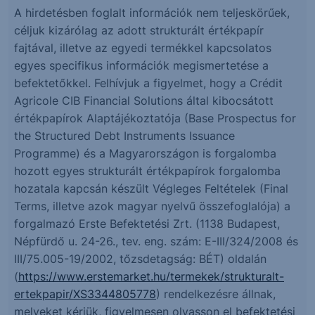
A hirdetésben foglalt információk nem teljeskörűek,
céljuk kizárólag az adott strukturált értékpapír
fajtával, illetve az egyedi termékkel kapcsolatos
egyes specifikus információk megismertetése a
befektetőkkel. Felhívjuk a figyelmet, hogy a Crédit
Agricole CIB Financial Solutions által kibocsátott
értékpapírok Alaptájékoztatója (Base Prospectus for
the Structured Debt Instruments Issuance
Programme) és a Magyarországon is forgalomba
hozott egyes strukturált értékpapírok forgalomba
hozatala kapcsán készült Végleges Feltételek (Final
Terms, illetve azok magyar nyelvű összefoglalója) a
forgalmazó Erste Befektetési Zrt. (1138 Budapest,
Népfürdő u. 24-26., tev. eng. szám: E-III/324/2008 és
III/75.005-19/2002, tőzsdetagság: BÉT) oldalán
(
https://www.erstemarket.hu/termekek/strukturalt-
ertekpapir/XS3344805778
) rendelkezésre állnak,
melyeket kérjük, figyelmesen olvasson el befektetési