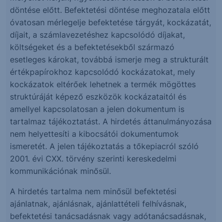
döntése előtt. Befektetési döntése meghozatala előtt
óvatosan mérlegelje befektetése tárgyát, kockázatát,
díjait, a számlavezetéshez kapcsolódó díjakat,
költségeket és a befektetésekből származó
esetleges károkat, továbbá ismerje meg a strukturált
értékpapírokhoz kapcsolódó kockázatokat, mely
kockázatok eltérőek lehetnek a termék mögöttes
struktúráját képező eszközök kockázataitól és
amellyel kapcsolatosan a jelen dokumentum is
tartalmaz tájékoztatást. A hirdetés áttanulmányozása
nem helyettesíti a kibocsátói dokumentumok
ismeretét. A jelen tájékoztatás a tőkepiacról szóló
2001. évi CXX. törvény szerinti kereskedelmi
kommunikációnak minősül.
A hirdetés tartalma nem minősül befektetési
ajánlatnak, ajánlásnak, ajánlattételi felhívásnak,
befektetési tanácsadásnak vagy adótanácsadásnak,