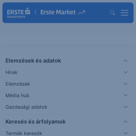
CACIB Express Note Erste EUR
Elemzések és adatok
26-30
Hírek
MÖGÖTTES TERMÉK INFORMÁCIÓK
Elemzések
|
2026. május 29. 10:18
Média hub
Gazdasági adatok
Erste AG Az Erste Group Közép-Kelet-Európa
Keresés és árfolyamok
egyik vezető pénzügyi szolgáltatója bécsi
központtal. A teljes eszközállomány 450 milliárd
Termék keresők