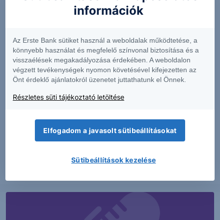
információk
Az Erste Bank sütiket használ a weboldalak működtetése, a
könnyebb használat és megfelelő színvonal biztosítása és a
visszaélések megakadályozása érdekében. A weboldalon
végzett tevékenységek nyomon követésével kifejezetten az
Önt érdeklő ajánlatokról üzenetet juttathatunk el Önnek.
Részletes süti tájékoztató letöltése
PIACI HÍREK
MTel: Változatlan második negyedéves
Elfogadom a javasolt sütibeállításokat
eredmény
Sütibeállítások kezelése
2026. augusztus 6.