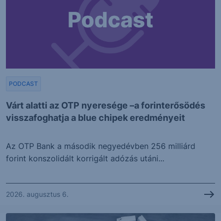
PODCAST
Várt alatti az OTP nyeresége –a forinterősödés
visszafoghatja a blue chipek eredményeit
Az OTP Bank a második negyedévben 256 milliárd
forint konszolidált korrigált adózás utáni...
2026. augusztus 6.