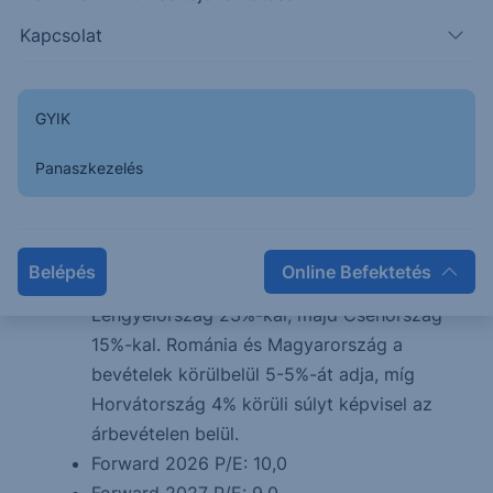
közel 7 milliárd euróért 49%-os részesedést
Kapcsolat
szerzett a Santander Bank Polska-ban, mely
azóta Erste Bank Polska néven működik. A
lengyel leánybank az idei év elejétől
GYIK
konszolidálódik az Erste csoport
eredményébe, ami jelentős mérlegfőösszeg
Panaszkezelés
növekedést eredményezett.
Földrajzi bontásban a legfontosabb ország
Ausztria, mely ország a bevételek 35%-át
Belépés
Online Befektetés
adta az első negyedévben. Ezt követi
Lengyelország 23%-kal, majd Csehország
15%-kal. Románia és Magyarország a
bevételek körülbelül 5-5%-át adja, míg
Horvátország 4% körüli súlyt képvisel az
árbevételen belül.
Forward 2026 P/E: 10,0