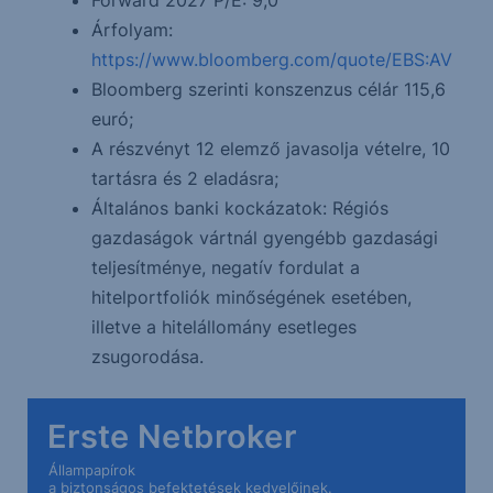
Forward 2027 P/E: 9,0
Árfolyam:
https://www.bloomberg.com/quote/EBS:AV
Bloomberg szerinti konszenzus célár 115,6
euró;
A részvényt 12 elemző javasolja vételre, 10
tartásra és 2 eladásra;
Általános banki kockázatok: Régiós
gazdaságok vártnál gyengébb gazdasági
teljesítménye, negatív fordulat a
hitelportfoliók minőségének esetében,
illetve a hitelállomány esetleges
zsugorodása.
Erste Netbroker
Állampapírok
a biztonságos befektetések kedvelőinek.