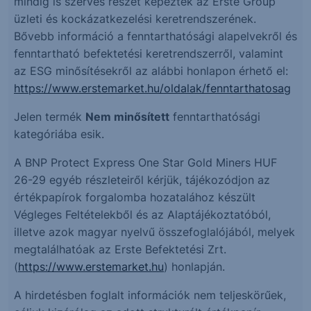
mindig is szerves részét képezték az Erste Group
üzleti és kockázatkezelési keretrendszerének.
Bővebb információ a fenntarthatósági alapelvekről és
fenntartható befektetési keretrendszerről, valamint
az ESG minősítésekről az alábbi honlapon érhető el:
https://www.erstemarket.hu/oldalak/fenntarthatosag
Jelen termék
Nem minősített
fenntarthatósági
kategóriába esik.
A BNP Protect Express One Star Gold Miners HUF
26-29 egyéb részleteiről kérjük, tájékozódjon az
értékpapírok forgalomba hozatalához készült
Végleges Feltételekből és az Alaptájékoztatóból,
illetve azok magyar nyelvű összefoglalójából, melyek
megtalálhatóak az Erste Befektetési Zrt.
(
https://www.erstemarket.hu
) honlapján.
A hirdetésben foglalt információk nem teljeskörűek,