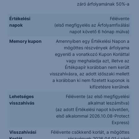
záró árfolyamának 50%-a
Értékelési
Félévente
napok
(első megfigyelés az Árfolyamfixálási
napot követő 6 hónap múlva)
Memory kupon
Amennyiben egy Értékelési Napon a
mögöttes részvények árfolyama
egyenlő a vonatkozó Kupon Korláttal
vagy meghaladja azt, illetve az
Értékpapír korábban nem került
visszahívásra, az adott időszaki mellett
a korábban ki nem fizetett kuponok is
kifizetésre kerülnek
Lehetséges
Félévente (az első megfigyelési
visszahívás
alkalmat leszámítva)
(az adott Értékelési napot követően,
első alkalommal 2026.10.08-Protect
Express)
Visszahívási
Félévente csökkenő korlát, a mögöttes
Korlát
részvények 2026.04.01-i záró