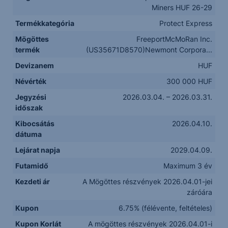
Miners HUF 26-29
Termékkategória
Protect Express
Mögöttes
FreeportMcMoRan Inc.
termék
(US35671D8570)Newmont Corpora...
Devizanem
HUF
Névérték
300 000 HUF
Jegyzési
2026.03.04. – 2026.03.31.
időszak
Kibocsátás
2026.04.10.
dátuma
Lejárat napja
2029.04.09.
Futamidő
Maximum 3 év
Kezdeti ár
A Mögöttes részvények 2026.04.01-jei
záróára
Kupon
6.75% (félévente, feltételes)
Kupon Korlát
A mögöttes részvények 2026.04.01-i