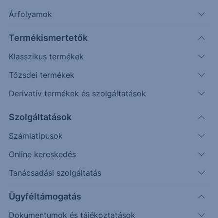
Árfolyamok
Véletlenszerű
Oldalazás
Emelkedés
Csökkenés
(példa esetek)
Termékismertetők
Befektetett összeg (
HUF
)
Klasszikus termékek
Tőzsdei termékek
Újraszámol
Derivatív termékek és szolgáltatások
175%
Freeport-McMoRan Inc.
Newmont Corporation
Szolgáltatások
Visszahívási korlát / Kupon korlát
150%
One Star Effect korlát
Számlatípusok
Online kereskedés
125%
Tanácsadási szolgáltatás
100%
Ügyféltámogatás
75%
Dokumentumok és tájékoztatások