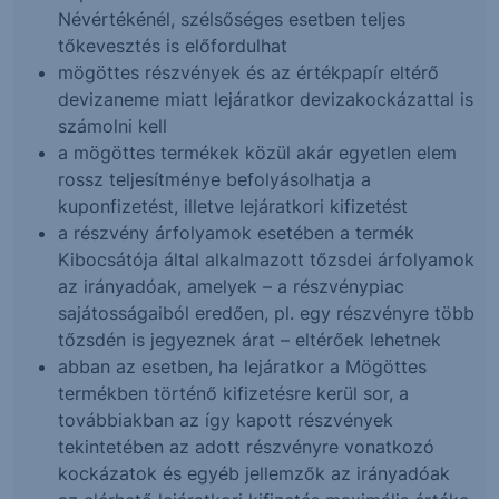
Névértékénél, szélsőséges esetben teljes
tőkevesztés is előfordulhat
mögöttes részvények és az értékpapír eltérő
devizaneme miatt lejáratkor devizakockázattal is
számolni kell
a mögöttes termékek közül akár egyetlen elem
rossz teljesítménye befolyásolhatja a
kuponfizetést, illetve lejáratkori kifizetést
a részvény árfolyamok esetében a termék
Kibocsátója által alkalmazott tőzsdei árfolyamok
az irányadóak, amelyek – a részvénypiac
sajátosságaiból eredően, pl. egy részvényre több
tőzsdén is jegyeznek árat – eltérőek lehetnek
abban az esetben, ha lejáratkor a Mögöttes
termékben történő kifizetésre kerül sor, a
továbbiakban az így kapott részvények
tekintetében az adott részvényre vonatkozó
kockázatok és egyéb jellemzők az irányadóak