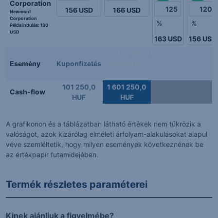
Corporation
156
USD
166
USD
Newmont
Corporation
%
%
Példa indulás:
130
USD
163
USD
156
USD
VISSZAHÍVÁS
Esemény
Kuponfizetés
Névérték +
kupon
101 250,0
1 601 250,0
Cash-flow
HUF
HUF
A grafikonon és a táblázatban látható értékek nem tükrözik a
valóságot, azok kizárólag elméleti árfolyam-alakulásokat alapul
véve szemléltetik, hogy milyen események következnének be
az értékpapír futamidejében.
Termék részletes paraméterei
Kinek ajánljuk a figyelmébe?