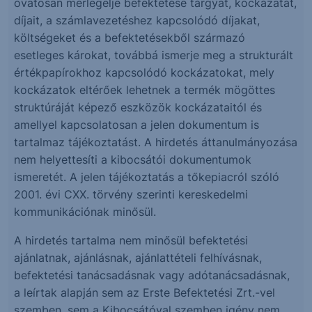
óvatosan mérlegelje befektetése tárgyát, kockázatát,
díjait, a számlavezetéshez kapcsolódó díjakat,
költségeket és a befektetésekből származó
esetleges károkat, továbbá ismerje meg a strukturált
értékpapírokhoz kapcsolódó kockázatokat, mely
kockázatok eltérőek lehetnek a termék mögöttes
struktúráját képező eszközök kockázataitól és
amellyel kapcsolatosan a jelen dokumentum is
tartalmaz tájékoztatást. A hirdetés áttanulmányozása
nem helyettesíti a kibocsátói dokumentumok
ismeretét. A jelen tájékoztatás a tőkepiacról szóló
2001. évi CXX. törvény szerinti kereskedelmi
kommunikációnak minősül.
A hirdetés tartalma nem minősül befektetési
ajánlatnak, ajánlásnak, ajánlattételi felhívásnak,
befektetési tanácsadásnak vagy adótanácsadásnak,
a leírtak alapján sem az Erste Befektetési Zrt.-vel
szemben, sem a Kibocsátóval szemben igény nem