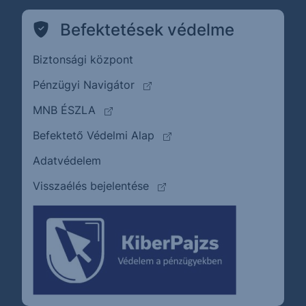
Befektetések védelme
Biztonsági központ
(külső oldalra ugrik)
Pénzügyi Navigátor
(külső oldalra ugrik)
MNB ÉSZLA
(külső oldalra ugrik)
Befektető Védelmi Alap
Adatvédelem
(külső oldalra ugrik)
Visszaélés bejelentése