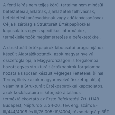
A fenti leírás nem teljes körű, tartalma nem minősül
befektetési ajánlatnak, ajánlattételi felhívásnak,
befektetési tanácsadásnak vagy adótanácsadásnak.
Célja kizárólag a Strukturált Értékpapírokkal
kapcsolatos egyes specifikus információk,
termékjellemzők megismertetése a befektetőkkel.
A strukturált értékpapírok kibocsátói programjához
készült Alaptájékoztatók, azok magyar nyelvű
összefoglalója, a Magyarországon is forgalomba
hozott egyes strukturált értékpapírok forgalomba
hozatala kapcsán készült Végleges Feltételek (Final
Terms, illetve azok magyar nyelvű összefoglalója),
valamint a Strukturált Értékpapírokkal kapcsolatos,
azok kockázataira is kiterjedő általános
terméktájékoztató az Erste Befektetési Zrt. (1148
Budapest, Népfürdő u. 24-26., tev. eng. szám: E-
III/444/4008 és III/75.005-19/4004, tőzsdetagság: BÉT