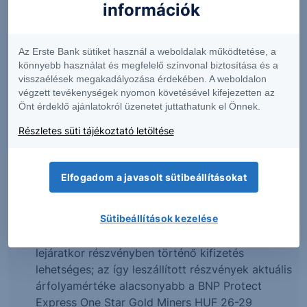
információk
Lejárat előtti visszaváltás esetén visszaváltási díj
kerül felszámításra, melynek mértékét a hatályos
Üzleti díjjegyzék tartalmazza. Tőzsdei értékesítés
Az Erste Bank sütiket használ a weboldalak működtetése, a
esetén a díjakat a megbízott befektetési szolgáltató
könnyebb használat és megfelelő színvonal biztosítása és a
visszaélések megakadályozása érdekében. A weboldalon
hatályos Díjjegyzéke határozza meg.
végzett tevékenységek nyomon követésével kifejezetten az
Önt érdeklő ajánlatokról üzenetet juttathatunk el Önnek.
Kockázati tényezők
Részletes süti tájékoztató letöltése
az értékpapírra az angol jog rendelkezései az
irányadók
a lejáratkori érték kifizetéséért az Értékpapír
Elfogadom a javasolt sütibeállításokat
Kibocsátója, a BNP Paribas Issuance B.V. vállal
kötelezettséget, amennyiben fizetésképtelen,
Sütibeállítások kezelése
úgy a lejáratkori érték kifizetése kétséges
nincs tőkevédelem: a meghatározott esetekben
lejáratkor részvényben történő kifizetés
lehetséges; az így leszállított részvények aktuális
árfolyamértéke alacsonyabb a BNP Protect
Express One Star Gold Miners HUF 26-29