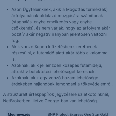
Azon Ügyfeleinknek, akik a Mögöttes termék(ek)
árfolyamának oldalazó mozgására számítanak
(stagnálás, enyhe emelkedés vagy enyhe
csökkenés), és nem várják, hogy az árfolyam akár
pozitív akár negatív irányban jelentősen változni
fog.
Akik vonzó Kupon kifizetésben szeretnének
részesülni, a futamidő alatt akár több alkalommal
is.
Azoknak, akik jellemzően közepes futamidejű,
attraktív befektetési lehetőséget keresnek.
Azoknak, akik egy vonzó hozam lehetősége
érdekében hajlandóak lemondani a tőkevédelemről.
A strukturált értékpapírok jegyzésére üzletkötőinknél,
NetBrokerben illetve George-ban van lehetőség.
Megnevezés
BNP Protect Express One Star Gold