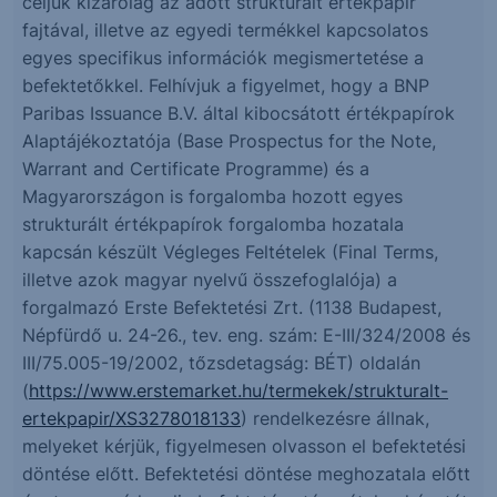
céljuk kizárólag az adott strukturált értékpapír
fajtával, illetve az egyedi termékkel kapcsolatos
egyes specifikus információk megismertetése a
befektetőkkel. Felhívjuk a figyelmet, hogy a BNP
Paribas Issuance B.V. által kibocsátott értékpapírok
Alaptájékoztatója (Base Prospectus for the Note,
Warrant and Certificate Programme) és a
Magyarországon is forgalomba hozott egyes
strukturált értékpapírok forgalomba hozatala
kapcsán készült Végleges Feltételek (Final Terms,
illetve azok magyar nyelvű összefoglalója) a
forgalmazó Erste Befektetési Zrt. (1138 Budapest,
Népfürdő u. 24-26., tev. eng. szám: E-III/324/2008 és
III/75.005-19/2002, tőzsdetagság: BÉT) oldalán
(
https://www.erstemarket.hu/termekek/strukturalt-
ertekpapir/XS3278018133
) rendelkezésre állnak,
melyeket kérjük, figyelmesen olvasson el befektetési
döntése előtt. Befektetési döntése meghozatala előtt