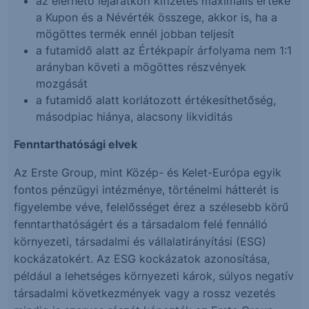
az elérhető lejáratkori kifizetés maximális értéke
a Kupon és a Névérték összege, akkor is, ha a
mögöttes termék ennél jobban teljesít
a futamidő alatt az Értékpapír árfolyama nem 1:1
arányban követi a mögöttes részvények
mozgását
a futamidő alatt korlátozott értékesíthetőség,
másodpiac hiánya, alacsony likviditás
Fenntarthatósági elvek
Az Erste Group, mint Közép- és Kelet-Európa egyik
fontos pénzügyi intézménye, történelmi hátterét is
figyelembe véve, felelősséget érez a szélesebb körű
fenntarthatóságért és a társadalom felé fennálló
környezeti, társadalmi és vállalatirányítási (ESG)
kockázatokért. Az ESG kockázatok azonosítása,
például a lehetséges környezeti károk, súlyos negatív
társadalmi következmények vagy a rossz vezetés