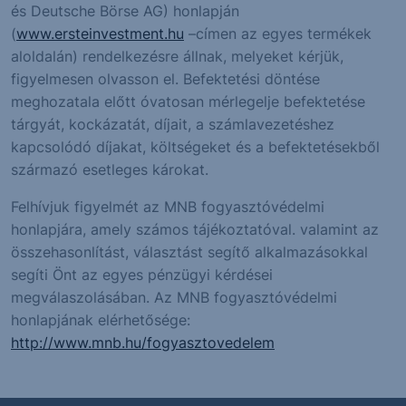
és Deutsche Börse AG) honlapján
(
www.ersteinvestment.hu
–címen az egyes termékek
aloldalán) rendelkezésre állnak, melyeket kérjük,
figyelmesen olvasson el. Befektetési döntése
meghozatala előtt óvatosan mérlegelje befektetése
tárgyát, kockázatát, díjait, a számlavezetéshez
kapcsolódó díjakat, költségeket és a befektetésekből
származó esetleges károkat.
Felhívjuk figyelmét az MNB fogyasztóvédelmi
honlapjára, amely számos tájékoztatóval. valamint az
összehasonlítást, választást segítő alkalmazásokkal
segíti Önt az egyes pénzügyi kérdései
megválaszolásában. Az MNB fogyasztóvédelmi
honlapjának elérhetősége:
http://www.mnb.hu/fogyasztovedelem