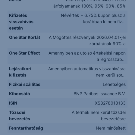
árfolyamának 100%, 95%, 90%, 85%
Kifizetés
Névérték + 6.75% kupon plusz a
visszahívás
korábban ki nem fiz...
esetén
One Star Korlát
A Mögöttes részvények 2026.04.01-jei
záróárának 90%-a
One Star Effect
Amennyiben az utolsó értékelési napon
a legrosszab...
Lejáratkori
Amennyiben automatikus visszahívásra
kifizetés
nem kerül sor...
Fizikai szállítás
Lehetséges
Kibocsátó
BNP Paribas Issuance B.V.
ISIN
XS3278018133
Tőzsdei
A termék nem kerül tőzsdei
bevezetés
bevezetésre
Fenntarthatóság
Nem minősített