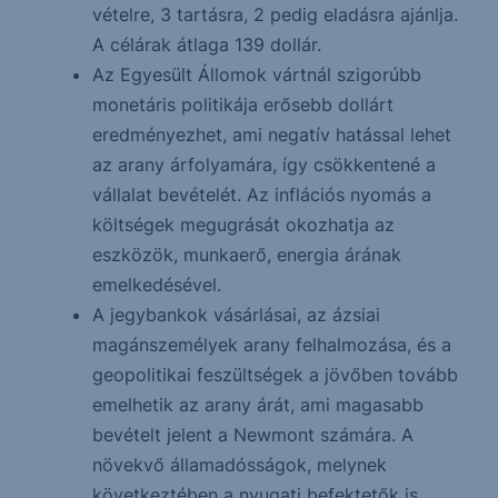
vételre, 3 tartásra, 2 pedig eladásra ajánlja.
A célárak átlaga 139 dollár.
Az Egyesült Állomok vártnál szigorúbb
monetáris politikája erősebb dollárt
eredményezhet, ami negatív hatással lehet
az arany árfolyamára, így csökkentené a
vállalat bevételét. Az inflációs nyomás a
költségek megugrását okozhatja az
eszközök, munkaerő, energia árának
emelkedésével.
A jegybankok vásárlásai, az ázsiai
magánszemélyek arany felhalmozása, és a
geopolitikai feszültségek a jövőben tovább
emelhetik az arany árát, ami magasabb
bevételt jelent a Newmont számára. A
növekvő államadósságok, melynek
következtében a nyugati befektetők is