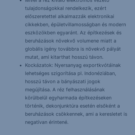
Mivel a réz kiváló elektromos vezető
tulajdonságokkal rendelkezik, ezért
előszeretettel alkalmazzák elektronikai
cikkekben, épületvillamosságban és modern
eszközökben egyaránt. Az építkezések és
beruházások növekvő volumene miatt a
globális igény továbbra is növekvő pályát
mutat, ami kitarthat hosszú távon.
Kockázatok: Nyersanyag exportkvótáinak
lehetséges szigorítása pl. Indonéziában,
hosszú távon a bányászati jogok
megújítása. A réz felhasználásának
körülbelül egyharmada építkezéseken
történik, dekonjunktúra esetén elsőként a
beruházások csökkennek, ami a keresletet is
negatívan érintené.