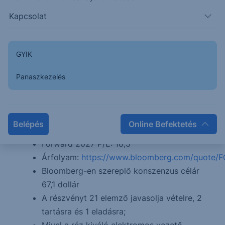
hétköznapokban az acél nemesítésére
Kapcsolat
használják. Bányái főként Amerikában és
Indonéziában találhatók, ebből adódóan az
Egyesült Államok a legnagyobb piaca.
GYIK
Előbbiből az árbevétel 35%-a, utóbbiból
33% származik. Ezenfelül Svájc és Japán
Panaszkezelés
számít fontos piacnak még, a két ország
együtt 31,5%-ot tesz ki a bevételek
tekintetében.
Belépés
Online Befektetés
Forward 2026 P/E: 24,1
Forward 2027 P/E: 18,3
Árfolyam:
https://www.bloomberg.com/quote/
Bloomberg-en szereplő konszenzus célár
67,1 dollár
A részvényt 21 elemző javasolja vételre, 2
tartásra és 1 eladásra;