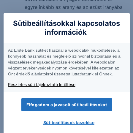
egyre inkább az arany és az ezüst irányába
diverzifikálnak, szintén ezt a hatást erősíti.
Sütibeállításokkal kapcsolatos
információk
Erste Netbroker
Kereskedjen közvetlenül a magyar, az osztrák, a német
Az Erste Bank sütiket használ a weboldalak működtetése, a
és az amerikai piacon
könnyebb használat és megfelelő színvonal biztosítása és a
visszaélések megakadályozása érdekében. A weboldalon
végzett tevékenységek nyomon követésével kifejezetten az
Önt érdeklő ajánlatokról üzenetet juttathatunk el Önnek.
Részletes süti tájékoztató letöltése
Elfogadom a javasolt sütibeállításokat
Sütibeállítások kezelése