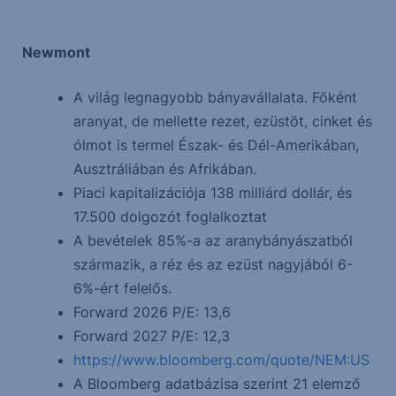
Newmont
A világ legnagyobb bányavállalata. Főként
aranyat, de mellette rezet, ezüstöt, cinket és
ólmot is termel Észak- és Dél-Amerikában,
Ausztráliában és Afrikában.
Piaci kapitalizációja 138 milliárd dollár, és
17.500 dolgozót foglalkoztat
A bevételek 85%-a az aranybányászatból
származik, a réz és az ezüst nagyjából 6-
6%-ért felelős.
Forward 2026 P/E: 13,6
Forward 2027 P/E: 12,3
https://www.bloomberg.com/quote/NEM:US
A Bloomberg adatbázisa szerint 21 elemző