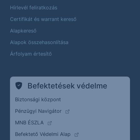
Hírlevél feliratkozás
Certifikát és warrant kereső
Alapkereső
Alapok összehasonlítása
Árfolyam értesítő
Befektetések védelme
Biztonsági központ
(külső oldalra ugrik)
Pénzügyi Navigátor
(külső oldalra ugrik)
MNB ÉSZLA
(külső oldalra ugrik)
Befektető Védelmi Alap