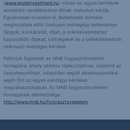
(
www.ersteinvestment.hu
–címen az egyes termékek
aloldalán) rendelkezésre állnak, melyeket kérjük,
figyelmesen olvasson el. Befektetési döntése
meghozatala előtt óvatosan mérlegelje befektetése
tárgyát, kockázatát, díjait, a számlavezetéshez
kapcsolódó díjakat, költségeket és a befektetésekből
származó esetleges károkat.
Felhívjuk figyelmét az MNB fogyasztóvédelmi
honlapjára, amely számos tájékoztatóval. valamint az
összehasonlítást, választást segítő alkalmazásokkal
segíti Önt az egyes pénzügyi kérdései
megválaszolásában. Az MNB fogyasztóvédelmi
honlapjának elérhetősége:
http://www.mnb.hu/fogyasztovedelem