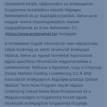
részleteiről kérjük, tájékozódjon az értékpapírok
forgalomba hozatalához készült Végleges
Feltételekből és az Alaptájékoztatóból, illetve azok
magyar nyelvű összefoglalójából, melyek
megtalálhatóak az Erste Befektetési Zrt.
(
https://www.erstemarket.hu
) honlapján.
A hirdetésben foglalt információk nem teljeskörűek,
céljuk kizárólag az adott strukturált értékpapír
fajtával, illetve az egyedi termékkel kapcsolatos
egyes specifikus információk megismertetése a
befektetőkkel. Felhívjuk a figyelmet, hogy a Citigroup
Global Markets Funding Luxembourg S.C.A által
kibocsátott értékpapírok Alaptájékoztatója (Global
Medium Term Note Program részét képező
Underlying Linked Notes Base Prospectus) és a
Magyarországon is forgalomba hozott egyes
strukturált értékpapírok forgalomba hozatala