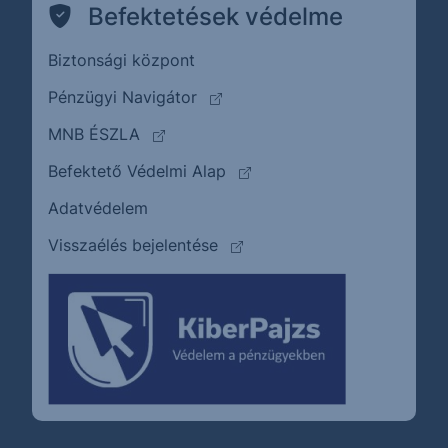
Befektetések védelme
Biztonsági központ
(külső oldalra ugrik)
Pénzügyi Navigátor
(külső oldalra ugrik)
MNB ÉSZLA
(külső oldalra ugrik)
Befektető Védelmi Alap
Adatvédelem
(külső oldalra ugrik)
Visszaélés bejelentése