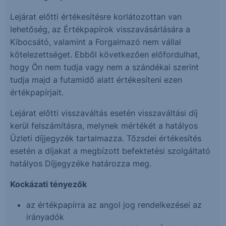
Lejárat előtti értékesítésre korlátozottan van
lehetőség, az Értékpapírok visszavásárlására a
Kibocsátó, valamint a Forgalmazó nem vállal
kötelezettséget. Ebből következően előfordulhat,
hogy Ön nem tudja vagy nem a szándékai szerint
tudja majd a futamidő alatt értékesíteni ezen
értékpapírjait.
Lejárat előtti visszaváltás esetén visszaváltási díj
kerül felszámításra, melynek mértékét a hatályos
Üzleti díjjegyzék tartalmazza. Tőzsdei értékesítés
esetén a díjakat a megbízott befektetési szolgáltató
hatályos Díjjegyzéke határozza meg.
Kockázati tényezők
az értékpapírra az angol jog rendelkezései az
irányadók