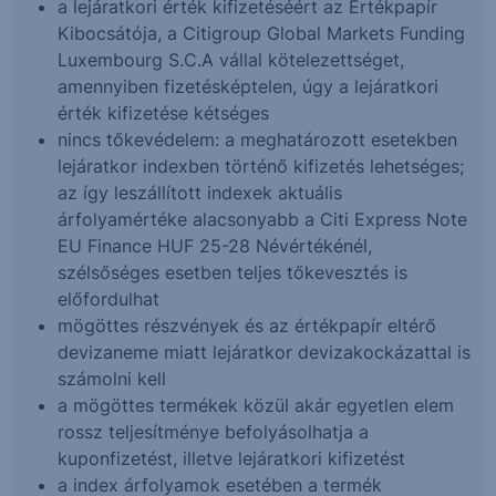
a lejáratkori érték kifizetéséért az Értékpapír
Kibocsátója, a Citigroup Global Markets Funding
Luxembourg S.C.A vállal kötelezettséget,
amennyiben fizetésképtelen, úgy a lejáratkori
érték kifizetése kétséges
nincs tőkevédelem: a meghatározott esetekben
lejáratkor indexben történő kifizetés lehetséges;
az így leszállított indexek aktuális
árfolyamértéke alacsonyabb a Citi Express Note
EU Finance HUF 25-28 Névértékénél,
szélsőséges esetben teljes tőkevesztés is
előfordulhat
mögöttes részvények és az értékpapír eltérő
devizaneme miatt lejáratkor devizakockázattal is
számolni kell
a mögöttes termékek közül akár egyetlen elem
rossz teljesítménye befolyásolhatja a
kuponfizetést, illetve lejáratkori kifizetést
a index árfolyamok esetében a termék