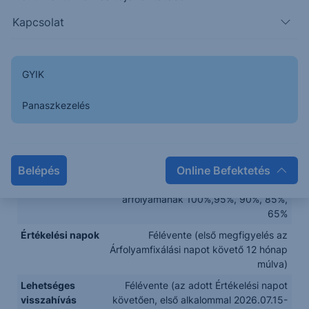
EURO STOXX® Insurance - SXIE 495.19
Kapcsolat
EUR
Kibocsátó
Citigroup Global Markets Funding
Luxembourg S.C.A
GYIK
Termékkategória
Express Note
Panaszkezelés
Kupon
5,50
Kupon Korlát
A mögöttes indexek 2025.07.01-i záró
árfolyamának 65%-a
Belépés
Online Befektetés
Visszahívási
Félévente csökkenő korlát, a mögöttes
Korlát
indexek 2025.07.01-i záró
árfolyamának 100%,95%, 90%, 85%,
65%
Értékelési napok
Félévente (első megfigyelés az
Árfolyamfixálási napot követő 12 hónap
múlva)
Lehetséges
Félévente (az adott Értékelési napot
visszahívás
követően, első alkalommal 2026.07.15-