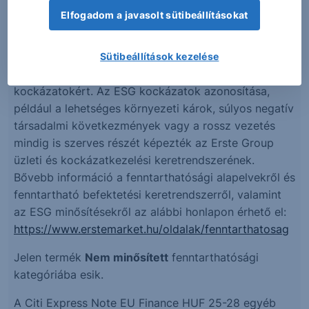
Az Erste Group, mint Közép- és Kelet-Európa egyik
Elfogadom a javasolt sütibeállításokat
fontos pénzügyi intézménye, történelmi hátterét is
figyelembe véve, felelősséget érez a szélesebb körű
fenntarthatóságért és a társadalom felé fennálló
Sütibeállítások kezelése
környezeti, társadalmi és vállalatirányítási (ESG)
kockázatokért. Az ESG kockázatok azonosítása,
például a lehetséges környezeti károk, súlyos negatív
társadalmi következmények vagy a rossz vezetés
mindig is szerves részét képezték az Erste Group
üzleti és kockázatkezelési keretrendszerének.
Bővebb információ a fenntarthatósági alapelvekről és
fenntartható befektetési keretrendszerről, valamint
az ESG minősítésekről az alábbi honlapon érhető el:
https://www.erstemarket.hu/oldalak/fenntarthatosag
Jelen termék
Nem minősített
fenntarthatósági
kategóriába esik.
A Citi Express Note EU Finance HUF 25-28 egyéb