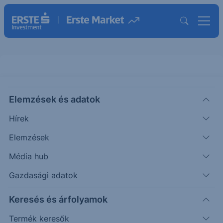
Citi Express Note EU Finance HUF
25-28
Elemzések és adatok
Hírek
ISIN: XS3073455019
Elemzések
Termék részletes paraméterei
Média hub
Gazdasági adatok
Megnevezés
Citi Express Note EU Finance HUF 25-
Keresés és árfolyamok
28
Termék keresők
ISIN
XS3073455019