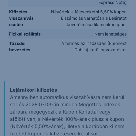
Express Note)
Kifizetés
Névérték + félévenkétni 5,50% kupon
visszahívás
Elszámolás várhatóan a Lejáratot
esetén
követő második munkanapon.
Fizikai szállítás
Nem lehetséges
Tőzsdei
A termék az ír tőzsdén (Euronext
bevezetés
Dublin) kerül bevezetésre.
Lejáratkori kifizetés
Amennyiben automatikus visszahívásra nem kerül
sor és 2028.07.03-án minden Mögöttes indexek
záróára megegyezik a Kupon Korláttal vagy
afölött van, a Névérték 100%-ának plusz a kupon
(Névérték 5,50%-ának), illetve a korábban ki nem
fizetett kuponok kifizetésére kerül sor.