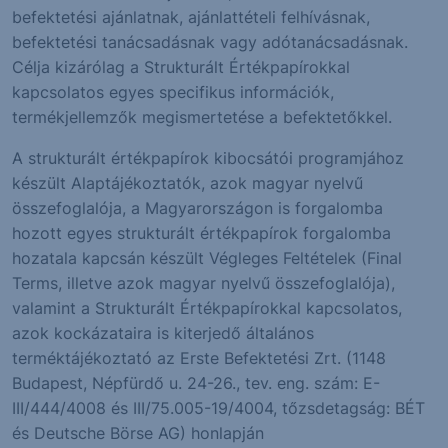
befektetési ajánlatnak, ajánlattételi felhívásnak,
befektetési tanácsadásnak vagy adótanácsadásnak.
Célja kizárólag a Strukturált Értékpapírokkal
kapcsolatos egyes specifikus információk,
termékjellemzők megismertetése a befektetőkkel.
A strukturált értékpapírok kibocsátói programjához
készült Alaptájékoztatók, azok magyar nyelvű
összefoglalója, a Magyarországon is forgalomba
hozott egyes strukturált értékpapírok forgalomba
hozatala kapcsán készült Végleges Feltételek (Final
Terms, illetve azok magyar nyelvű összefoglalója),
valamint a Strukturált Értékpapírokkal kapcsolatos,
azok kockázataira is kiterjedő általános
terméktájékoztató az Erste Befektetési Zrt. (1148
Budapest, Népfürdő u. 24-26., tev. eng. szám: E-
III/444/4008 és III/75.005-19/4004, tőzsdetagság: BÉT
és Deutsche Börse AG) honlapján