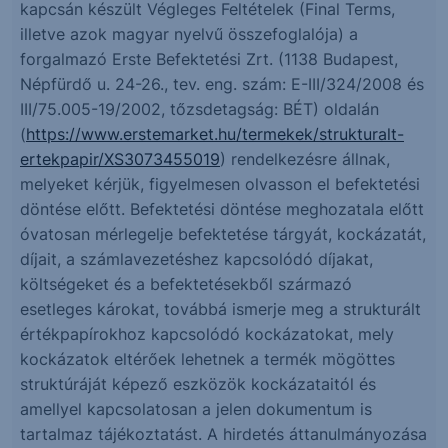
kapcsán készült Végleges Feltételek (Final Terms,
illetve azok magyar nyelvű összefoglalója) a
forgalmazó Erste Befektetési Zrt. (1138 Budapest,
Népfürdő u. 24-26., tev. eng. szám: E-III/324/2008 és
III/75.005-19/2002, tőzsdetagság: BÉT) oldalán
(
https://www.erstemarket.hu/termekek/strukturalt-
ertekpapir/XS3073455019
) rendelkezésre állnak,
melyeket kérjük, figyelmesen olvasson el befektetési
döntése előtt. Befektetési döntése meghozatala előtt
óvatosan mérlegelje befektetése tárgyát, kockázatát,
díjait, a számlavezetéshez kapcsolódó díjakat,
költségeket és a befektetésekből származó
esetleges károkat, továbbá ismerje meg a strukturált
értékpapírokhoz kapcsolódó kockázatokat, mely
kockázatok eltérőek lehetnek a termék mögöttes
struktúráját képező eszközök kockázataitól és
amellyel kapcsolatosan a jelen dokumentum is
tartalmaz tájékoztatást. A hirdetés áttanulmányozása