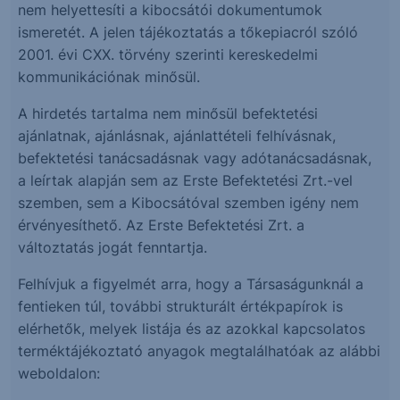
nem helyettesíti a kibocsátói dokumentumok
ismeretét. A jelen tájékoztatás a tőkepiacról szóló
2001. évi CXX. törvény szerinti kereskedelmi
kommunikációnak minősül.
A hirdetés tartalma nem minősül befektetési
ajánlatnak, ajánlásnak, ajánlattételi felhívásnak,
befektetési tanácsadásnak vagy adótanácsadásnak,
a leírtak alapján sem az Erste Befektetési Zrt.-vel
szemben, sem a Kibocsátóval szemben igény nem
érvényesíthető. Az Erste Befektetési Zrt. a
változtatás jogát fenntartja.
Felhívjuk a figyelmét arra, hogy a Társaságunknál a
fentieken túl, további strukturált értékpapírok is
elérhetők, melyek listája és az azokkal kapcsolatos
terméktájékoztató anyagok megtalálhatóak az alábbi
weboldalon: