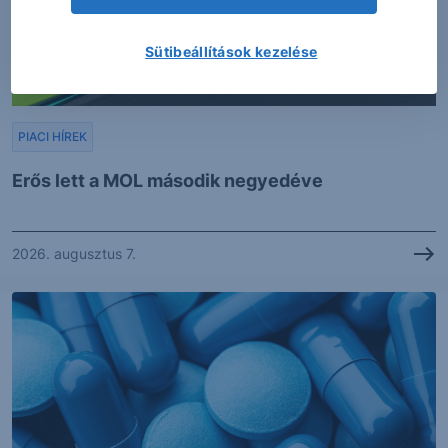
Sütibeállítások kezelése
PIACI HÍREK
Erős lett a MOL második negyedéve
2026. augusztus 7.