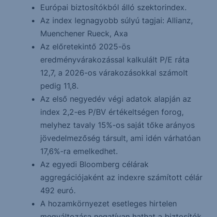
Európai biztosítókból álló szektorindex.
Az index legnagyobb súlyú tagjai: Allianz,
Muenchener Rueck, Axa
Az előretekintő 2025-ös
eredményvárakozással kalkulált P/E ráta
12,7, a 2026-os várakozásokkal számolt
pedig 11,8.
Az első negyedév végi adatok alapján az
index 2,2-es P/BV értékeltségen forog,
melyhez tavaly 15%-os saját tőke arányos
jövedelmezőség társult, ami idén várhatóan
17,6%-ra emelkedhet.
Az egyedi Bloomberg célárak
aggregációjaként az indexre számított célár
492 euró.
A hozamkörnyezet esetleges hirtelen
megváltozása negatívan hathat a biztosítók