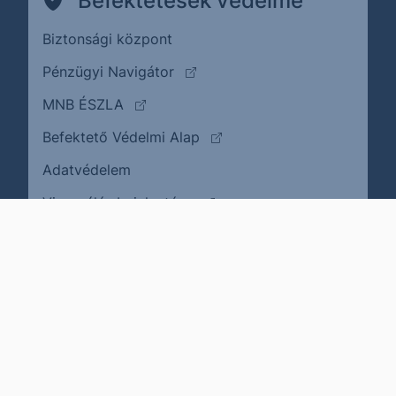
Befektetések védelme
Biztonsági központ
(külső oldalra ugrik)
Pénzügyi Navigátor
(külső oldalra ugrik)
MNB ÉSZLA
(külső oldalra ugrik)
Befektető Védelmi Alap
Adatvédelem
(külső oldalra ugrik)
Visszaélés bejelentése