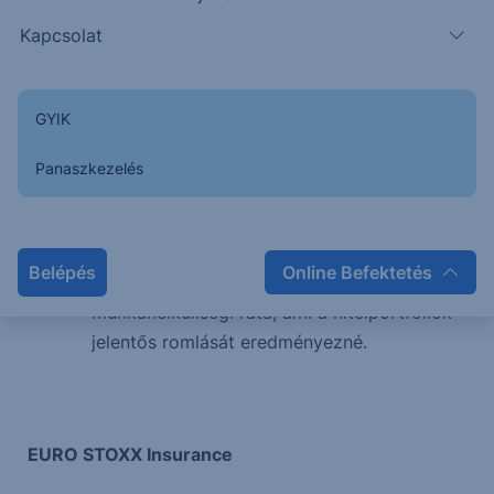
jövedelmezősge a szektornak és az
Kapcsolat
előrejelzések szerint ez idén is csak
kismértékben csökkenhet.
A szektorban felgyorsultak a konszolidációs
GYIK
folyamatok.
Az egyedi Bloomberg célárak
Panaszkezelés
aggregációjaként az indexre számított célár
210 euró.
Kockázatot jelenthet, ha a gazdaság rossz
Belépés
Online Befektetés
teljesítménye miatt jelentősen megugrik a
munkanélküliségi ráta, ami a hitelportfoliók
jelentős romlását eredményezné.
EURO STOXX Insurance