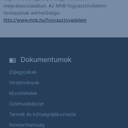
megválaszolásában. Az MNB fogyasztóvédelmi
honlapjának elérhetősége:
http://www.mnb.hu/fogyasztovedelem
Dokumentumok
Díjjegyzékek
Hirdetmények
Közzétételek
Üzletszabályzat
Termék és költségtájékoztatók
Fenntarthatóság