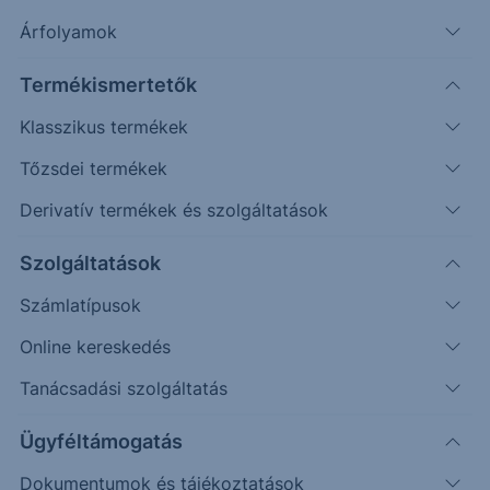
Árfolyamok
Véletlenszerű
Oldalazás
Emelkedés
Csökkenés
(példa esetek)
Termékismertetők
Befektetett összeg (
EUR
)
Klasszikus termékek
Tőzsdei termékek
Újraszámol
Derivatív termékek és szolgáltatások
110%
Erste
OTP
Szolgáltatások
Visszahívási Korlát / Tőkevédelmi Korlát
100%
Számlatípusok
Online kereskedés
90%
Tanácsadási szolgáltatás
80%
Ügyféltámogatás
Dokumentumok és tájékoztatások