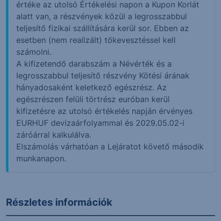
értéke az utolsó Értékelési napon a Kupon Korlát
alatt van, a részvények közül a legrosszabbul
teljesítő fizikai szállítására kerül sor. Ebben az
esetben (nem realizált) tőkevesztéssel kell
számolni.
A kifizetendő darabszám a Névérték és a
legrosszabbul teljesítő részvény Kötési árának
hányadosaként keletkező egészrész. Az
egészrészen felüli törtrész euróban kerül
kifizetésre az utolsó értékelés napján érvényes
EURHUF devizaárfolyammal és 2029.05.02-i
záróárral kalkulálva.
Elszámolás várhatóan a Lejáratot követő második
munkanapon.
Részletes információk