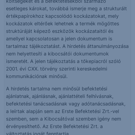
költségeket és a befektetésekből származó
esetleges károkat, továbbá ismerje meg a strukturált
értékpapírokhoz kapcsolódó kockázatokat, mely
kockázatok eltérőek lehetnek a termék mögöttes
struktúráját képező eszközök kockázataitól és
amellyel kapcsolatosan a jelen dokumentum is
tartalmaz tájékoztatást. A hirdetés áttanulmányozása
nem helyettesíti a kibocsátói dokumentumok
ismeretét. A jelen tájékoztatás a tőkepiacról szóló
2001. évi CXX. törvény szerinti kereskedelmi
kommunikációnak minősül.
A hirdetés tartalma nem minősül befektetési
ajánlatnak, ajánlásnak, ajánlattételi felhívásnak,
befektetési tanácsadásnak vagy adótanácsadásnak,
a leírtak alapján sem az Erste Befektetési Zrt.-vel
szemben, sem a Kibocsátóval szemben igény nem
érvényesíthető. Az Erste Befektetési Zrt. a
változtatás jogát fenntartja.