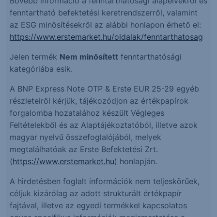
Bővebb információ a fenntarthatósági alapelvekről és
fenntartható befektetési keretrendszerről, valamint
az ESG minősítésekről az alábbi honlapon érhető el:
https://www.erstemarket.hu/oldalak/fenntarthatosag
Jelen termék
Nem minősített
fenntarthatósági
kategóriába esik.
A BNP Express Note OTP & Erste EUR 25-29 egyéb
részleteiről kérjük, tájékozódjon az értékpapírok
forgalomba hozatalához készült Végleges
Feltételekből és az Alaptájékoztatóból, illetve azok
magyar nyelvű összefoglalójából, melyek
megtalálhatóak az Erste Befektetési Zrt.
(
https://www.erstemarket.hu
) honlapján.
A hirdetésben foglalt információk nem teljeskörűek,
céljuk kizárólag az adott strukturált értékpapír
fajtával, illetve az egyedi termékkel kapcsolatos