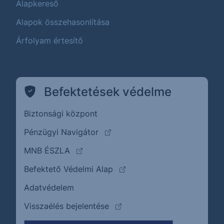
Alapkereső
Alapok összehasonlítása
Árfolyam értesítő
Befektetések védelme
Biztonsági központ
(külső oldalra ugrik)
Pénzügyi Navigátor
(külső oldalra ugrik)
MNB ÉSZLA
(külső oldalra ugrik)
Befektető Védelmi Alap
Adatvédelem
(külső oldalra ugrik)
Visszaélés bejelentése