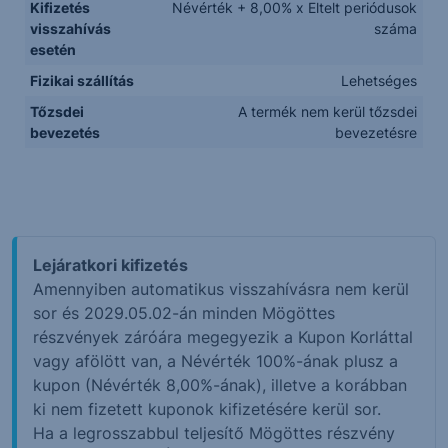
Kifizetés
Névérték + 8,00% x Eltelt periódusok
visszahívás
száma
esetén
Fizikai szállítás
Lehetséges
Tőzsdei
A termék nem kerül tőzsdei
bevezetés
bevezetésre
Lejáratkori kifizetés
Amennyiben automatikus visszahívásra nem kerül
sor és 2029.05.02-án minden Mögöttes
részvények záróára megegyezik a Kupon Korláttal
vagy afölött van, a Névérték 100%-ának plusz a
kupon (Névérték 8,00%-ának), illetve a korábban
ki nem fizetett kuponok kifizetésére kerül sor.
Ha a legrosszabbul teljesítő Mögöttes részvény