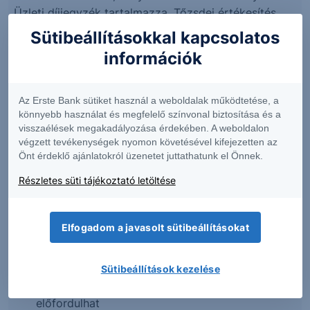
Üzleti díjjegyzék tartalmazza. Tőzsdei értékesítés
esetén a díjakat a megbízott befektetési szolgáltató
Sütibeállításokkal kapcsolatos
hatályos Díjjegyzéke határozza meg.
információk
Kockázati tényezők
Az Erste Bank sütiket használ a weboldalak működtetése, a
az értékpapírra az angol jog rendelkezései az
könnyebb használat és megfelelő színvonal biztosítása és a
irányadók
visszaélések megakadályozása érdekében. A weboldalon
a lejáratkori érték kifizetéséért az Értékpapír
végzett tevékenységek nyomon követésével kifejezetten az
Kibocsátója, a BNP Paribas Issuance B.V. vállal
Önt érdeklő ajánlatokról üzenetet juttathatunk el Önnek.
kötelezettséget, amennyiben fizetésképtelen,
Részletes süti tájékoztató letöltése
úgy a lejáratkori érték kifizetése kétséges
nincs tőkevédelem: a meghatározott esetekben
lejáratkor részvényben történő kifizetés
Elfogadom a javasolt sütibeállításokat
lehetséges; az így leszállított részvények aktuális
árfolyamértéke alacsonyabb a BNP Express Note
OTP & Erste EUR 25-29 Névértékénél,
Sütibeállítások kezelése
szélsőséges esetben teljes tőkevesztés is
előfordulhat