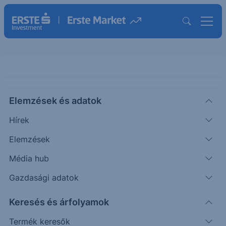
BNP Express Note OTP & Erste
EUR 25-29
Elemzések és adatok
Hírek
ISIN: XS2986981889
Elemzések
Termék működését szemléltető grafikon
Média hub
Gazdasági adatok
Mozgassa a grafikon pontjait, vagy adja meg az
árfolyamváltozás pontos értékét, és figyelje az Esemény és
Keresés és árfolyamok
Cash-flow sorok változását!
Termék keresők