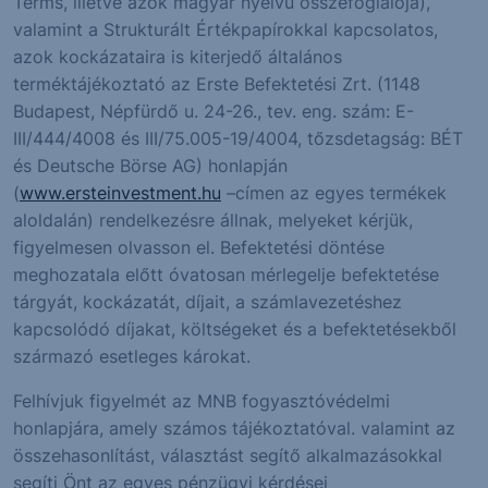
Terms, illetve azok magyar nyelvű összefoglalója),
valamint a Strukturált Értékpapírokkal kapcsolatos,
azok kockázataira is kiterjedő általános
terméktájékoztató az Erste Befektetési Zrt. (1148
Budapest, Népfürdő u. 24-26., tev. eng. szám: E-
III/444/4008 és III/75.005-19/4004, tőzsdetagság: BÉT
és Deutsche Börse AG) honlapján
(
www.ersteinvestment.hu
–címen az egyes termékek
aloldalán) rendelkezésre állnak, melyeket kérjük,
figyelmesen olvasson el. Befektetési döntése
meghozatala előtt óvatosan mérlegelje befektetése
tárgyát, kockázatát, díjait, a számlavezetéshez
kapcsolódó díjakat, költségeket és a befektetésekből
származó esetleges károkat.
Felhívjuk figyelmét az MNB fogyasztóvédelmi
honlapjára, amely számos tájékoztatóval. valamint az
összehasonlítást, választást segítő alkalmazásokkal
segíti Önt az egyes pénzügyi kérdései