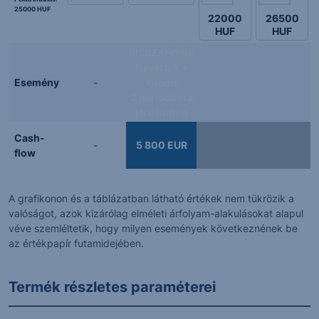
25000 HUF
22000
26500
HUF
HUF
VISSZAHÍVÁS
Névérték +
Esemény
-
kupon
2 periódusra
járó kupon
Cash-
-
5 800 EUR
flow
A grafikonon és a táblázatban látható értékek nem tükrözik a
valóságot, azok kizárólag elméleti árfolyam-alakulásokat alapul
véve szemléltetik, hogy milyen események következnének be
az értékpapír futamidejében.
Termék részletes paraméterei