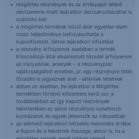
mögöttes részvények és az értékpapír eltérő
devizaneme miatt lejáratkor devizakockázattal is
számolni kell
a mögöttes termékek közül akár egyetlen elem
rossz teljesítménye befolyásolhatja a
kuponfizetést, illetve lejáratkori kifizetést
a részvény árfolyamok esetében a termék
Kibocsátója által alkalmazott tőzsdei árfolyamok
az irányadóak, amelyek – a részvénypiac
sajátosságaiból eredően, pl. egy részvényre több
tőzsdén is jegyeznek árat – eltérőek lehetnek
abban az esetben, ha lejáratkor a Mögöttes
termékben történő kifizetésre kerül sor, a
továbbiakban az így kapott részvények
tekintetében az adott részvényre vonatkozó
kockázatok és egyéb jellemzők az irányadóak
az elérhető lejáratkori kifizetés maximális értéke
a Kupon és a Névérték összege, akkor is, ha a
mögöttes termék ennél jobban teljesít