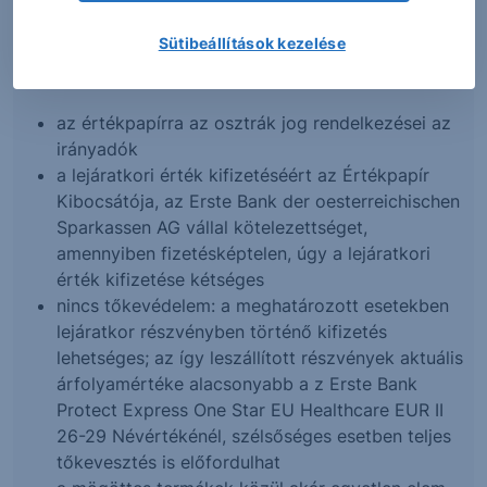
esetén a díjakat a megbízott befektetési szolgáltató
hatályos Díjjegyzéke határozza meg.
Sütibeállítások kezelése
Kockázati tényezők
az értékpapírra az osztrák jog rendelkezései az
irányadók
a lejáratkori érték kifizetéséért az Értékpapír
Kibocsátója, az Erste Bank der oesterreichischen
Sparkassen AG vállal kötelezettséget,
amennyiben fizetésképtelen, úgy a lejáratkori
érték kifizetése kétséges
nincs tőkevédelem: a meghatározott esetekben
lejáratkor részvényben történő kifizetés
lehetséges; az így leszállított részvények aktuális
árfolyamértéke alacsonyabb a z Erste Bank
Protect Express One Star EU Healthcare EUR II
26-29 Névértékénél, szélsőséges esetben teljes
tőkevesztés is előfordulhat