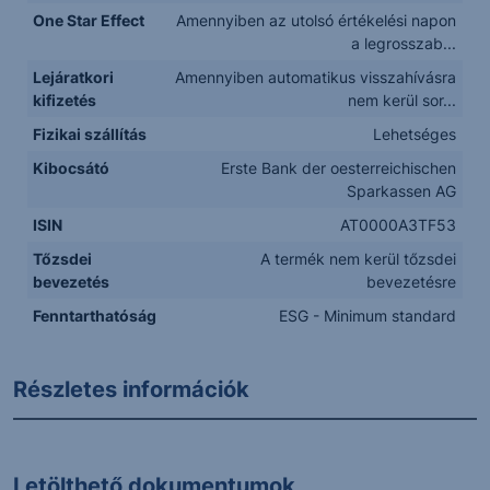
One Star Effect
Amennyiben az utolsó értékelési napon
a legrosszab...
Lejáratkori
Amennyiben automatikus visszahívásra
kifizetés
nem kerül sor...
Fizikai szállítás
Lehetséges
Kibocsátó
Erste Bank der oesterreichischen
Sparkassen AG
ISIN
AT0000A3TF53
Tőzsdei
A termék nem kerül tőzsdei
bevezetés
bevezetésre
Fenntarthatóság
ESG - Minimum standard
Részletes információk
Letölthető dokumentumok