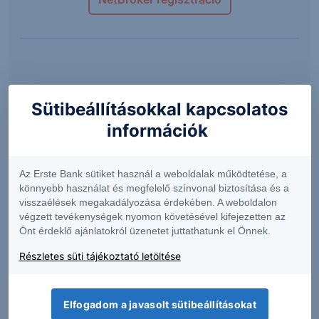
Másodlagos piac
Sütibeállításokkal kapcsolatos
információk
Lejárat előtti értékesítésre korlátozottan van
lehetőség, az Értékpapírok visszavásárlására a
Kibocsátó, valamint a Forgalmazó nem vállal
Az Erste Bank sütiket használ a weboldalak működtetése, a
kötelezettséget. Ebből következően előfordulhat,
könnyebb használat és megfelelő színvonal biztosítása és a
visszaélések megakadályozása érdekében. A weboldalon
hogy Ön nem tudja vagy nem a szándékai szerint
végzett tevékenységek nyomon követésével kifejezetten az
tudja majd a futamidő alatt értékesíteni ezen
Önt érdeklő ajánlatokról üzenetet juttathatunk el Önnek.
értékpapírjait.
Részletes süti tájékoztató letöltése
Lejárat előtti visszaváltás esetén visszaváltási díj
kerül felszámításra, melynek mértékét a hatályos
Elfogadom a javasolt sütibeállításokat
Üzleti díjjegyzék tartalmazza. Tőzsdei értékesítés