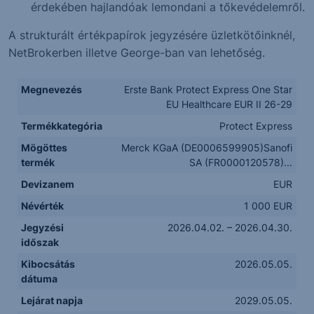
érdekében hajlandóak lemondani a tőkevédelemről.
A strukturált értékpapírok jegyzésére üzletkötőinknél,
NetBrokerben illetve George-ban van lehetőség.
Megnevezés
Erste Bank Protect Express One Star
EU Healthcare EUR II 26-29
Termékkategória
Protect Express
Mögöttes
Merck KGaA (DE0006599905)Sanofi
termék
SA (FR0000120578)...
Devizanem
EUR
Névérték
1 000 EUR
Jegyzési
2026.04.02. – 2026.04.30.
időszak
Kibocsátás
2026.05.05.
dátuma
Lejárat napja
2029.05.05.