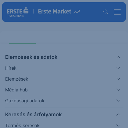
Elemzések és adatok
Hírek
Elemzések
Erste Bank Protect Express One
Star EU Healthcare EUR II 26-29
Média hub
Gazdasági adatok
ISIN: AT0000A3TF53
Keresés és árfolyamok
Termék működését szemléltető grafikon
Termék keresők