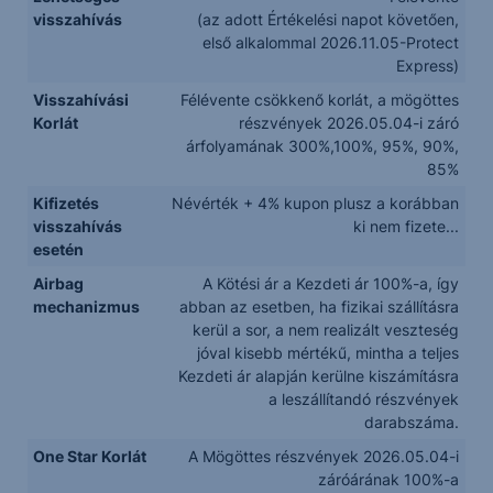
visszahívás
(az adott Értékelési napot követően,
első alkalommal 2026.11.05-Protect
Express)
Visszahívási
Félévente csökkenő korlát, a mögöttes
Korlát
részvények 2026.05.04-i záró
árfolyamának 300%,100%, 95%, 90%,
85%
Kifizetés
Névérték + 4% kupon plusz a korábban
visszahívás
ki nem fizete...
esetén
Airbag
A Kötési ár a Kezdeti ár 100%-a, így
mechanizmus
abban az esetben, ha fizikai szállításra
kerül a sor, a nem realizált veszteség
jóval kisebb mértékű, mintha a teljes
Kezdeti ár alapján kerülne kiszámításra
a leszállítandó részvények
darabszáma.
One Star Korlát
A Mögöttes részvények 2026.05.04-i
záróárának 100%-a