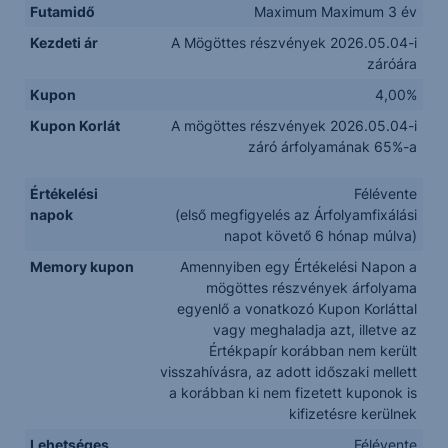
Futamidő
Maximum Maximum 3 év
Kezdeti ár
A Mögöttes részvények 2026.05.04-i
záróára
Kupon
4,00%
Kupon Korlát
A mögöttes részvények 2026.05.04-i
záró árfolyamának 65%-a
Értékelési
Félévente
napok
(első megfigyelés az Árfolyamfixálási
napot követő 6 hónap múlva)
Memory kupon
Amennyiben egy Értékelési Napon a
mögöttes részvények árfolyama
egyenlő a vonatkozó Kupon Korláttal
vagy meghaladja azt, illetve az
Értékpapír korábban nem került
visszahívásra, az adott időszaki mellett
a korábban ki nem fizetett kuponok is
kifizetésre kerülnek
Lehetséges
Félévente