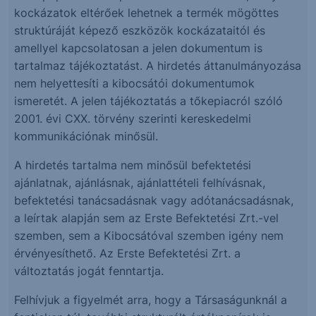
kockázatok eltérőek lehetnek a termék mögöttes
struktúráját képező eszközök kockázataitól és
amellyel kapcsolatosan a jelen dokumentum is
tartalmaz tájékoztatást. A hirdetés áttanulmányozása
nem helyettesíti a kibocsátói dokumentumok
ismeretét. A jelen tájékoztatás a tőkepiacról szóló
2001. évi CXX. törvény szerinti kereskedelmi
kommunikációnak minősül.
A hirdetés tartalma nem minősül befektetési
ajánlatnak, ajánlásnak, ajánlattételi felhívásnak,
befektetési tanácsadásnak vagy adótanácsadásnak,
a leírtak alapján sem az Erste Befektetési Zrt.-vel
szemben, sem a Kibocsátóval szemben igény nem
érvényesíthető. Az Erste Befektetési Zrt. a
változtatás jogát fenntartja.
Felhívjuk a figyelmét arra, hogy a Társaságunknál a