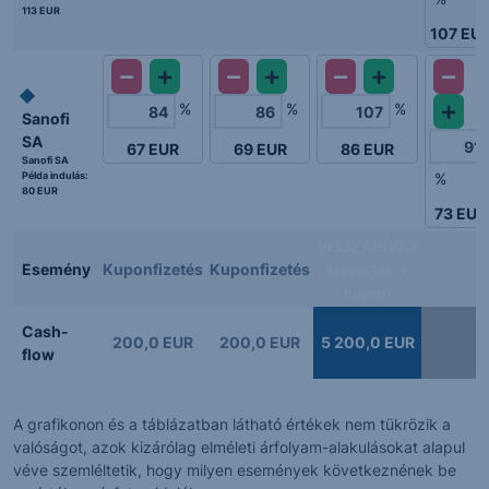
113 EUR
107
EU
%
%
%
Sanofi
SA
67
EUR
69
EUR
86
EUR
Sanofi SA
Példa indulás:
%
80 EUR
73
EUR
VISSZAHÍVÁS
Esemény
Kuponfizetés
Kuponfizetés
Névérték +
kupon
Cash-
200,0 EUR
200,0 EUR
5 200,0 EUR
flow
A grafikonon és a táblázatban látható értékek nem tükrözik a
valóságot, azok kizárólag elméleti árfolyam-alakulásokat alapul
véve szemléltetik, hogy milyen események következnének be