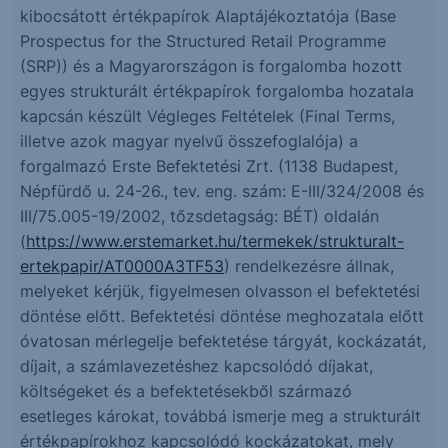
kibocsátott értékpapírok Alaptájékoztatója (Base
Prospectus for the Structured Retail Programme
(SRP)) és a Magyarországon is forgalomba hozott
egyes strukturált értékpapírok forgalomba hozatala
kapcsán készült Végleges Feltételek (Final Terms,
illetve azok magyar nyelvű összefoglalója) a
forgalmazó Erste Befektetési Zrt. (1138 Budapest,
Népfürdő u. 24-26., tev. eng. szám: E-III/324/2008 és
III/75.005-19/2002, tőzsdetagság: BÉT) oldalán
(
https://www.erstemarket.hu/termekek/strukturalt-
ertekpapir/AT0000A3TF53
) rendelkezésre állnak,
melyeket kérjük, figyelmesen olvasson el befektetési
döntése előtt. Befektetési döntése meghozatala előtt
óvatosan mérlegelje befektetése tárgyát, kockázatát,
díjait, a számlavezetéshez kapcsolódó díjakat,
költségeket és a befektetésekből származó
esetleges károkat, továbbá ismerje meg a strukturált
értékpapírokhoz kapcsolódó kockázatokat, mely