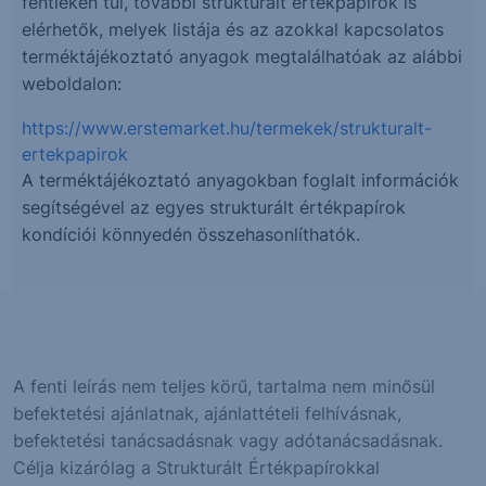
fentieken túl, további strukturált értékpapírok is
elérhetők, melyek listája és az azokkal kapcsolatos
terméktájékoztató anyagok megtalálhatóak az alábbi
weboldalon:
https://www.erstemarket.hu/termekek/strukturalt-
ertekpapirok
A terméktájékoztató anyagokban foglalt információk
segítségével az egyes strukturált értékpapírok
kondíciói könnyedén összehasonlíthatók.
A fenti leírás nem teljes körű, tartalma nem minősül
befektetési ajánlatnak, ajánlattételi felhívásnak,
befektetési tanácsadásnak vagy adótanácsadásnak.
Célja kizárólag a Strukturált Értékpapírokkal