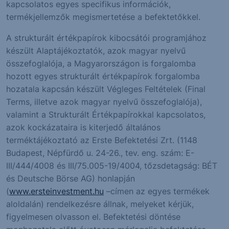
kapcsolatos egyes specifikus információk,
termékjellemzők megismertetése a befektetőkkel.
A strukturált értékpapírok kibocsátói programjához
készült Alaptájékoztatók, azok magyar nyelvű
összefoglalója, a Magyarországon is forgalomba
hozott egyes strukturált értékpapírok forgalomba
hozatala kapcsán készült Végleges Feltételek (Final
Terms, illetve azok magyar nyelvű összefoglalója),
valamint a Strukturált Értékpapírokkal kapcsolatos,
azok kockázataira is kiterjedő általános
terméktájékoztató az Erste Befektetési Zrt. (1148
Budapest, Népfürdő u. 24-26., tev. eng. szám: E-
III/444/4008 és III/75.005-19/4004, tőzsdetagság: BÉT
és Deutsche Börse AG) honlapján
(
www.ersteinvestment.hu
–címen az egyes termékek
aloldalán) rendelkezésre állnak, melyeket kérjük,
figyelmesen olvasson el. Befektetési döntése