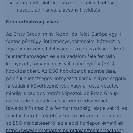
a futamidő alatt korlátozott értékesíthetőség,
másodpiac hiánya, alacsony likviditás
Fenntarthatósági elvek
Az Erste Group, mint Közép- és Kelet-Európa egyik
fontos pénzügyi intézménye, történelmi hátterét is
figyelembe véve, felelősséget érez a szélesebb körű
fenntarthatóságért és a társadalom felé fennálló
környezeti, társadalmi és vállalatirányítási (ESG)
kockázatokért. Az ESG kockázatok azonosítása,
például a lehetséges környezeti károk, súlyos negatív
társadalmi következmények vagy a rossz vezetés
mindig is szerves részét képezték az Erste Group
üzleti és kockázatkezelési keretrendszerének.
Bővebb információ a fenntarthatósági alapelvekről és
fenntartható befektetési keretrendszerről, valamint
az ESG minősítésekről az alábbi honlapon érhető el:
https://www.erstemarket.hu/oldalak/fenntarthatosag