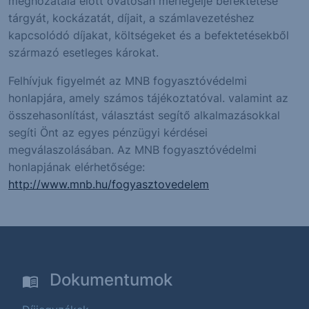
meghozatala előtt óvatosan mérlegelje befektetése
tárgyát, kockázatát, díjait, a számlavezetéshez
kapcsolódó díjakat, költségeket és a befektetésekből
származó esetleges károkat.
Felhívjuk figyelmét az MNB fogyasztóvédelmi
honlapjára, amely számos tájékoztatóval. valamint az
összehasonlítást, választást segítő alkalmazásokkal
segíti Önt az egyes pénzügyi kérdései
megválaszolásában. Az MNB fogyasztóvédelmi
honlapjának elérhetősége:
http://www.mnb.hu/fogyasztovedelem
Dokumentumok