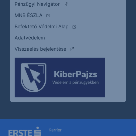
(külső oldalra ugrik)
Pénzügyi Navigátor
(külső oldalra ugrik)
MNB ÉSZLA
(külső oldalra ugrik)
Befektető Védelmi Alap
Adatvédelem
(külső oldalra ugrik)
Visszaélés bejelentése
Karrier