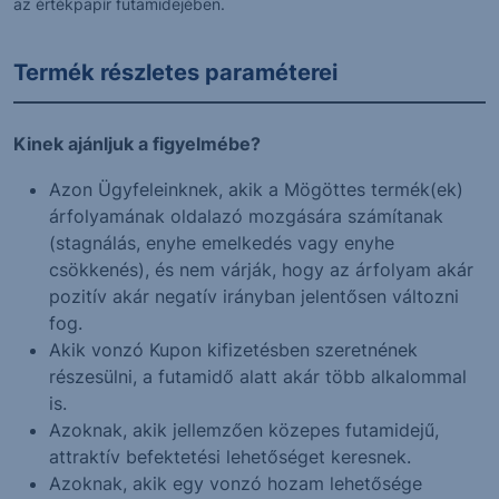
az értékpapír futamidejében.
Termék részletes paraméterei
Kinek ajánljuk a figyelmébe?
Azon Ügyfeleinknek, akik a Mögöttes termék(ek)
árfolyamának oldalazó mozgására számítanak
(stagnálás, enyhe emelkedés vagy enyhe
csökkenés), és nem várják, hogy az árfolyam akár
pozitív akár negatív irányban jelentősen változni
fog.
Akik vonzó Kupon kifizetésben szeretnének
részesülni, a futamidő alatt akár több alkalommal
is.
Azoknak, akik jellemzően közepes futamidejű,
attraktív befektetési lehetőséget keresnek.
Azoknak, akik egy vonzó hozam lehetősége