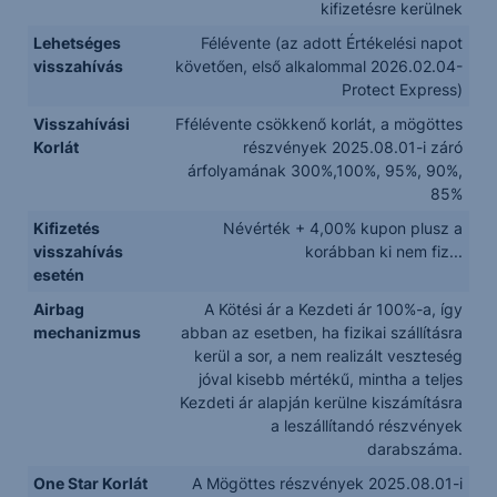
kifizetésre kerülnek
Lehetséges
Félévente (az adott Értékelési napot
visszahívás
követően, első alkalommal 2026.02.04-
Protect Express)
Visszahívási
Ffélévente csökkenő korlát, a mögöttes
Korlát
részvények 2025.08.01-i záró
árfolyamának 300%,100%, 95%, 90%,
85%
Kifizetés
Névérték + 4,00% kupon plusz a
visszahívás
korábban ki nem fiz...
esetén
Airbag
A Kötési ár a Kezdeti ár 100%-a, így
mechanizmus
abban az esetben, ha fizikai szállításra
kerül a sor, a nem realizált veszteség
jóval kisebb mértékű, mintha a teljes
Kezdeti ár alapján kerülne kiszámításra
a leszállítandó részvények
darabszáma.
One Star Korlát
A Mögöttes részvények 2025.08.01-i