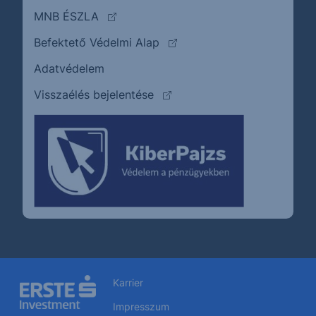
(külső oldalra ugrik)
MNB ÉSZLA
(külső oldalra ugrik)
Befektető Védelmi Alap
Adatvédelem
(külső oldalra ugrik)
Visszaélés bejelentése
Karrier
Impresszum