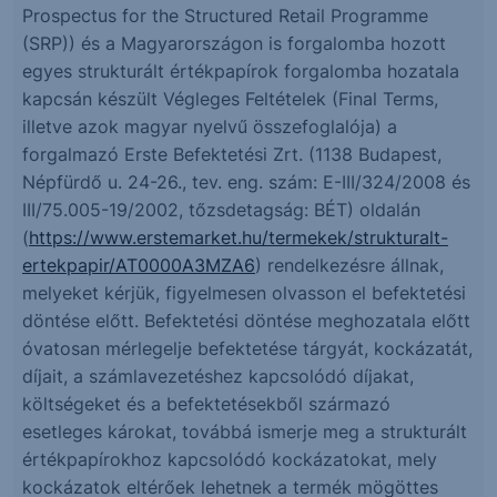
Prospectus for the Structured Retail Programme
(SRP)) és a Magyarországon is forgalomba hozott
egyes strukturált értékpapírok forgalomba hozatala
kapcsán készült Végleges Feltételek (Final Terms,
illetve azok magyar nyelvű összefoglalója) a
forgalmazó Erste Befektetési Zrt. (1138 Budapest,
Népfürdő u. 24-26., tev. eng. szám: E-III/324/2008 és
III/75.005-19/2002, tőzsdetagság: BÉT) oldalán
(
https://www.erstemarket.hu/termekek/strukturalt-
ertekpapir/AT0000A3MZA6
) rendelkezésre állnak,
melyeket kérjük, figyelmesen olvasson el befektetési
döntése előtt. Befektetési döntése meghozatala előtt
óvatosan mérlegelje befektetése tárgyát, kockázatát,
díjait, a számlavezetéshez kapcsolódó díjakat,
költségeket és a befektetésekből származó
esetleges károkat, továbbá ismerje meg a strukturált
értékpapírokhoz kapcsolódó kockázatokat, mely
kockázatok eltérőek lehetnek a termék mögöttes