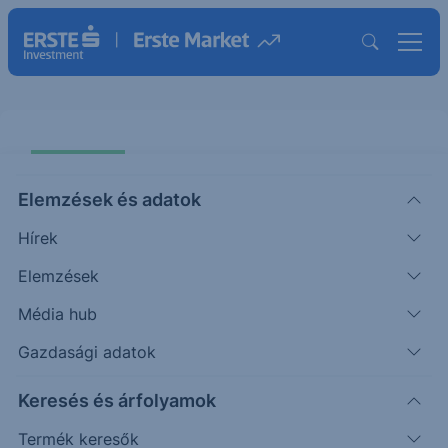
Elemzések és adatok
Hírek
Elemzések
Erste Bank Protect Express One
Star EU Infrastructure EUR 25-28
Média hub
Gazdasági adatok
ISIN: AT0000A3MZA6
Keresés és árfolyamok
Termék működését szemléltető grafikon
Termék keresők