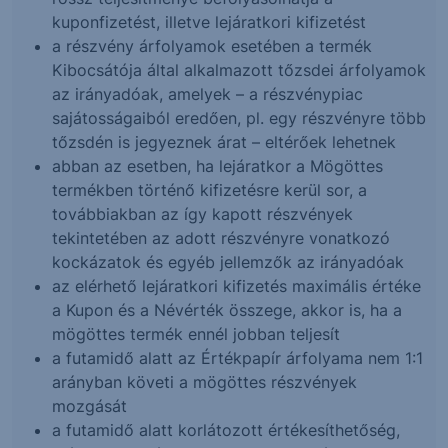
kuponfizetést, illetve lejáratkori kifizetést
a részvény árfolyamok esetében a termék
Kibocsátója által alkalmazott tőzsdei árfolyamok
az irányadóak, amelyek – a részvénypiac
sajátosságaiból eredően, pl. egy részvényre több
tőzsdén is jegyeznek árat – eltérőek lehetnek
abban az esetben, ha lejáratkor a Mögöttes
termékben történő kifizetésre kerül sor, a
továbbiakban az így kapott részvények
tekintetében az adott részvényre vonatkozó
kockázatok és egyéb jellemzők az irányadóak
az elérhető lejáratkori kifizetés maximális értéke
a Kupon és a Névérték összege, akkor is, ha a
mögöttes termék ennél jobban teljesít
a futamidő alatt az Értékpapír árfolyama nem 1:1
arányban követi a mögöttes részvények
mozgását
a futamidő alatt korlátozott értékesíthetőség,