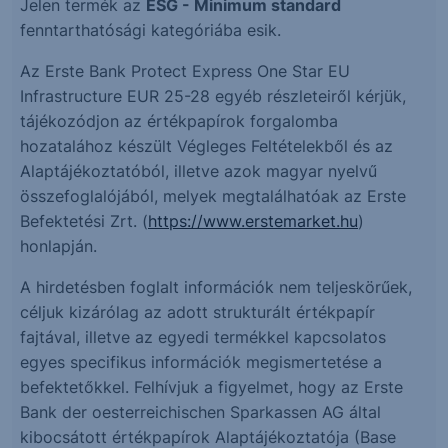
Jelen termék az
ESG - Minimum standard
fenntarthatósági kategóriába esik.
Az Erste Bank Protect Express One Star EU
Infrastructure EUR 25-28 egyéb részleteiről kérjük,
tájékozódjon az értékpapírok forgalomba
hozatalához készült Végleges Feltételekből és az
Alaptájékoztatóból, illetve azok magyar nyelvű
összefoglalójából, melyek megtalálhatóak az Erste
Befektetési Zrt. (
https://www.erstemarket.hu
)
honlapján.
A hirdetésben foglalt információk nem teljeskörűek,
céljuk kizárólag az adott strukturált értékpapír
fajtával, illetve az egyedi termékkel kapcsolatos
egyes specifikus információk megismertetése a
befektetőkkel. Felhívjuk a figyelmet, hogy az Erste
Bank der oesterreichischen Sparkassen AG által
kibocsátott értékpapírok Alaptájékoztatója (Base