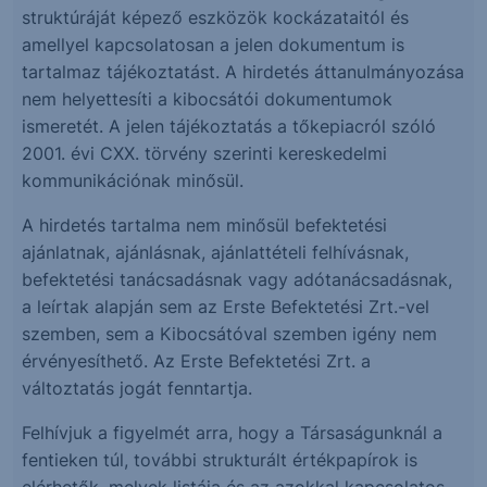
struktúráját képező eszközök kockázataitól és
amellyel kapcsolatosan a jelen dokumentum is
tartalmaz tájékoztatást. A hirdetés áttanulmányozása
nem helyettesíti a kibocsátói dokumentumok
ismeretét. A jelen tájékoztatás a tőkepiacról szóló
2001. évi CXX. törvény szerinti kereskedelmi
kommunikációnak minősül.
A hirdetés tartalma nem minősül befektetési
ajánlatnak, ajánlásnak, ajánlattételi felhívásnak,
befektetési tanácsadásnak vagy adótanácsadásnak,
a leírtak alapján sem az Erste Befektetési Zrt.-vel
szemben, sem a Kibocsátóval szemben igény nem
érvényesíthető. Az Erste Befektetési Zrt. a
változtatás jogát fenntartja.
Felhívjuk a figyelmét arra, hogy a Társaságunknál a
fentieken túl, további strukturált értékpapírok is
elérhetők, melyek listája és az azokkal kapcsolatos