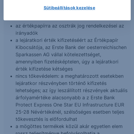
hatályos Díjjegyzéke határozza meg.
Sütibeállítások kezelése
Kockázati tényezők
az értékpapírra az osztrák jog rendelkezései az
irányadók
a lejáratkori érték kifizetéséért az Értékpapír
Kibocsátója, az Erste Bank der oesterreichischen
Sparkassen AG vállal kötelezettséget,
amennyiben fizetésképtelen, úgy a lejáratkori
érték kifizetése kétséges
nincs tőkevédelem: a meghatározott esetekben
lejáratkor részvényben történő kifizetés
lehetséges; az így leszállított részvények aktuális
árfolyamértéke alacsonyabb a z Erste Bank
Protect Express One Star EU Infrastructure EUR
25-28 Névértékénél, szélsőséges esetben teljes
tőkevesztés is előfordulhat
a mögöttes termékek közül akár egyetlen elem
rossz teljesítménye befolyásolhatja a