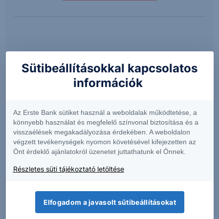
Másodlagos piac
Sütibeállításokkal kapcsolatos
információk
Lejárat előtti értékesítésre korlátozottan van
lehetőség, az Értékpapírok visszavásárlására a
Kibocsátó, valamint a Forgalmazó nem vállal
Az Erste Bank sütiket használ a weboldalak működtetése, a
kötelezettséget. Ebből következően előfordulhat,
könnyebb használat és megfelelő színvonal biztosítása és a
hogy Ön nem tudja vagy nem a szándékai szerint
visszaélések megakadályozása érdekében. A weboldalon
tudja majd a futamidő alatt értékesíteni ezen
végzett tevékenységek nyomon követésével kifejezetten az
értékpapírjait.
Önt érdeklő ajánlatokról üzenetet juttathatunk el Önnek.
Részletes süti tájékoztató letöltése
Lejárat előtti visszaváltás esetén visszaváltási díj
kerül felszámításra, melynek mértékét a hatályos
Üzleti díjjegyzék tartalmazza. Tőzsdei értékesítés
Elfogadom a javasolt sütibeállításokat
esetén a díjakat a megbízott befektetési szolgáltató