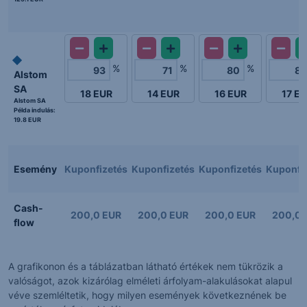
%
%
%
Alstom
SA
18
EUR
14
EUR
16
EUR
17
EU
Alstom SA
Példa indulás:
19.8 EUR
Esemény
Kuponfizetés
Kuponfizetés
Kuponfizetés
Kuponfi
Cash-
200,0 EUR
200,0 EUR
200,0 EUR
200,0 
flow
A grafikonon és a táblázatban látható értékek nem tükrözik a
valóságot, azok kizárólag elméleti árfolyam-alakulásokat alapul
véve szemléltetik, hogy milyen események következnének be