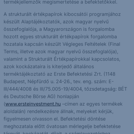
termékjellemzők megismertetése a befektetőkkel.
A strukturált értékpapírok kibocsátói programjához
készült Alaptájékoztatók, azok magyar nyelvű
összefoglalója, a Magyarországon is forgalomba
hozott egyes strukturált értékpapírok forgalomba
hozatala kapcsán készült Végleges Feltételek (Final
Terms, illetve azok magyar nyelvű összefoglalója),
valamint a Strukturált Értékpapírokkal kapcsolatos,
azok kockázataira is kiterjedő általános
terméktájékoztató az Erste Befektetési Zrt. (1148
Budapest, Népfürdő u. 24-26., tev. eng. szám: E-
III/444/4008 és III/75.005-19/4004, tőzsdetagság: BÉT
és Deutsche Börse AG) honlapján
(
www.ersteinvestment.hu
–címen az egyes termékek
aloldalán) rendelkezésre állnak, melyeket kérjük,
figyelmesen olvasson el. Befektetési döntése
meghozatala előtt óvatosan mérlegelje befektetése
tárgyát, kockázatát, díjait, a számlavezetéshez