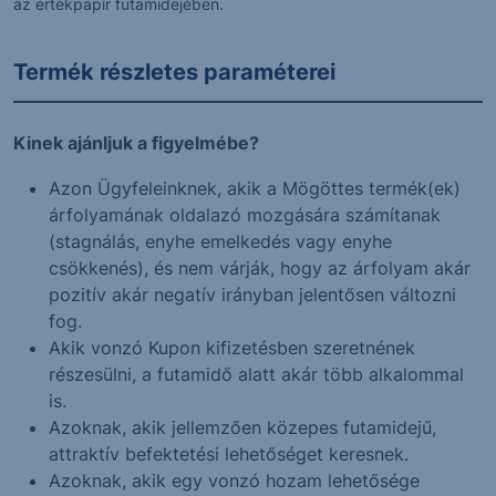
az értékpapír futamidejében.
Termék részletes paraméterei
Kinek ajánljuk a figyelmébe?
Azon Ügyfeleinknek, akik a Mögöttes termék(ek)
árfolyamának oldalazó mozgására számítanak
(stagnálás, enyhe emelkedés vagy enyhe
csökkenés), és nem várják, hogy az árfolyam akár
pozitív akár negatív irányban jelentősen változni
fog.
Akik vonzó Kupon kifizetésben szeretnének
részesülni, a futamidő alatt akár több alkalommal
is.
Azoknak, akik jellemzően közepes futamidejű,
attraktív befektetési lehetőséget keresnek.
Azoknak, akik egy vonzó hozam lehetősége