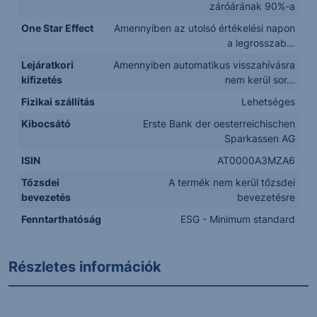
záróárának 90%-a
One Star Effect
Amennyiben az utolsó értékelési napon
a legrosszab...
Lejáratkori
Amennyiben automatikus visszahívásra
kifizetés
nem kerül sor...
Fizikai szállítás
Lehetséges
Kibocsátó
Erste Bank der oesterreichischen
Sparkassen AG
ISIN
AT0000A3MZA6
Tőzsdei
A termék nem kerül tőzsdei
bevezetés
bevezetésre
Fenntarthatóság
ESG - Minimum standard
Részletes információk