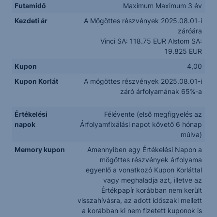
Futamidő
Maximum Maximum 3 év
Kezdeti ár
A Mögöttes részvények 2025.08.01-i
záróára
Vinci SA: 118.75 EUR Alstom SA:
19.825 EUR
Kupon
4,00
Kupon Korlát
A mögöttes részvények 2025.08.01-i
záró árfolyamának 65%-a
Értékelési
Félévente (első megfigyelés az
napok
Árfolyamfixálási napot követő 6 hónap
múlva)
Memory kupon
Amennyiben egy Értékelési Napon a
mögöttes részvények árfolyama
egyenlő a vonatkozó Kupon Korláttal
vagy meghaladja azt, illetve az
Értékpapír korábban nem került
visszahívásra, az adott időszaki mellett
a korábban ki nem fizetett kuponok is