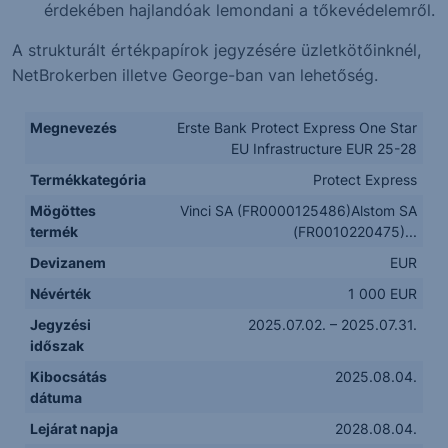
érdekében hajlandóak lemondani a tőkevédelemről.
A strukturált értékpapírok jegyzésére üzletkötőinknél,
NetBrokerben illetve George-ban van lehetőség.
Megnevezés
Erste Bank Protect Express One Star
EU Infrastructure EUR 25-28
Termékkategória
Protect Express
Mögöttes
Vinci SA (FR0000125486)Alstom SA
termék
(FR0010220475)...
Devizanem
EUR
Névérték
1 000 EUR
Jegyzési
2025.07.02. – 2025.07.31.
időszak
Kibocsátás
2025.08.04.
dátuma
Lejárat napja
2028.08.04.