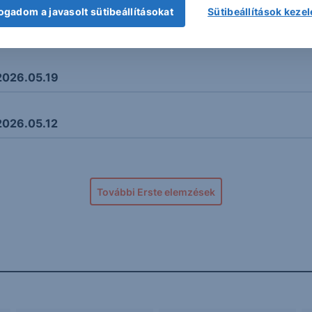
ogadom a javasolt sütibeállításokat
Sütibeállítások keze
 2026.05.26
2026.05.19
2026.05.12
További Erste elemzések