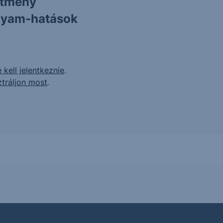
ítmény
olyam-hatások
 kell jelentkeznie
.
ztráljon most
.