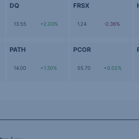
DQ
FRSX
13.55
+2.03%
1.24
-2.36%
PATH
PCOR
14.00
+1.30%
55.70
+0.02%