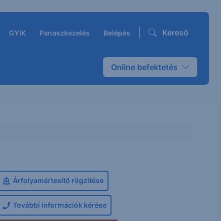
Kereső
GYIK
Panaszkezelés
Belépés
Online befektetés
Árfolyamértesítő rögzítése
További információk kérése