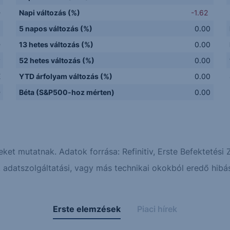
D
Napi változás (%)
-1.62
5 napos változás (%)
0.00
D
13 hetes változás (%)
0.00
y
52 hetes változás (%)
0.00
E
YTD árfolyam változás (%)
0.00
D
Béta (S&P500-hoz mérten)
0.00
eket mutatnak. Adatok forrása: Refinitiv, Erste Befektetési Z
adatszolgáltatási, vagy más technikai okokból eredő hibás
Erste elemzések
Piaci hírek