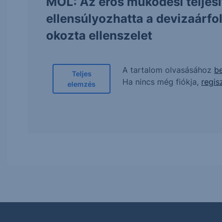
MOL: Az erős működési teljes
ellensúlyozhatta a devizaárf
okozta ellenszelet
A tartalom olvasásához
be
Teljes
Ha nincs még fiókja,
regis
elemzés