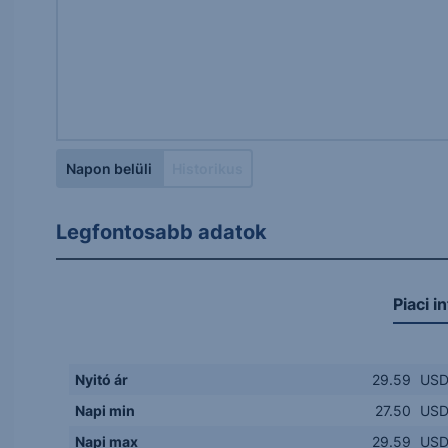
Napon belüli
Historikus
Legfontosabb adatok
Piaci i
Nyitó ár
29.59
US
Napi min
27.50
US
Napi max
29.59
US