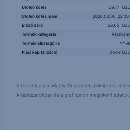
Utolsó kötés
29.17
US
Utolsó kötés ideje
2026.08.06. 22:00
Előző záró
29.65
US
Termék kategória
Részvén
Termék alkategória
NYS
Piaci kapitalizáció
0 Mrd US
A tőzsdei piaci adatok 15 perccel késleltetett érték
A táblázatokban és a grafikonon megjelenő adatok, 