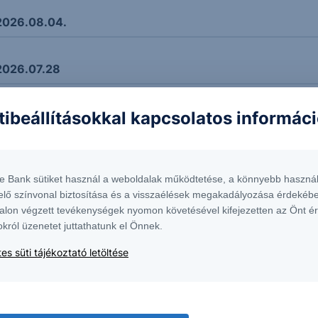
2026.08.04.
2026.07.28
tibeállításokkal kapcsolatos informác
2026.07.21
2026.07.07
te Bank sütiket használ a weboldalak működtetése, a könnyebb használ
elő színvonal biztosítása és a visszaélések megakadályozása érdekébe
2026.06.16
alon végzett tevékenységek nyomon követésével kifejezetten az Önt é
okról üzenetet juttathatunk el Önnek.
es süti tájékoztató letöltése
 2026.06.09
 2026.06.02