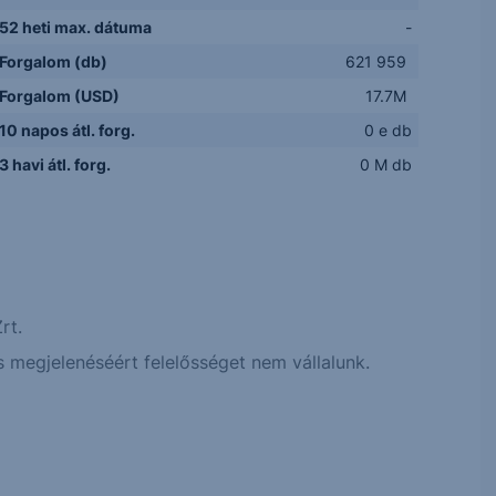
52 heti max. dátuma
-
Forgalom (db)
621 959
Forgalom (USD)
17.7M
10 napos átl. forg.
0 e db
3 havi átl. forg.
0 M db
rt.
 megjelenéséért felelősséget nem vállalunk.