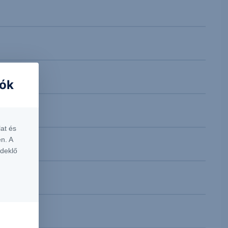
iók
at és
n. A
rdeklő