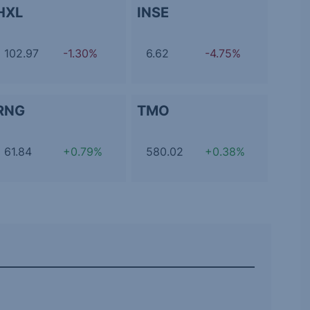
HXL
INSE
102.97
-1.30%
6.62
-4.75%
RNG
TMO
61.84
+0.79%
580.02
+0.38%