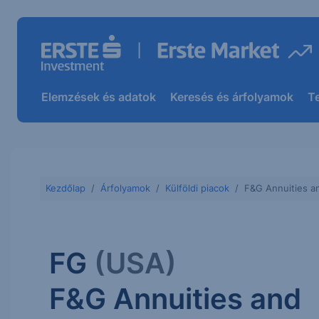
Elemzések és adatok
Keresés és árfolyamok
T
Kezdőlap
Árfolyamok
Külföldi piacok
F&G Annuities a
FG
(USA)
F&G Annuities and