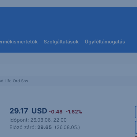
ermékismertetők
Szolgáltatások
Ügyféltámogatás
nd Life Ord Shs
29.17
USD
-0.48
-1.62%
Időpont: 26.08.06. 22:00
Előző záró:
29.65
(26.08.05.)