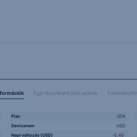
nformációk
Egy részvényre jutó adatok
Eredményki
D
Piac
USA
D
Devizanem
USD
D
Napi változás (USD)
-0.48