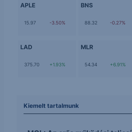
APLE
BNS
15.97
-3.50%
88.32
-0.27%
LAD
MLR
375.70
+1.93%
54.34
+6.91%
Kiemelt tartalmunk