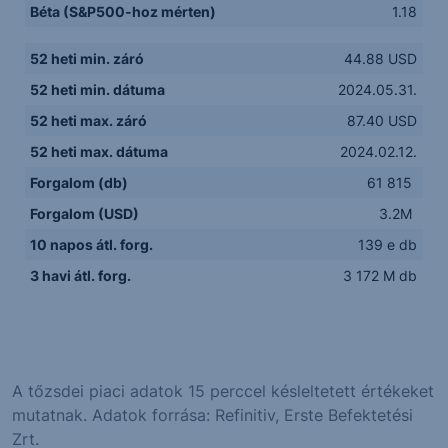
Béta (S&P500-hoz mérten)
1.18
52 heti min. záró
44.88 USD
52 heti min. dátuma
2024.05.31.
52 heti max. záró
87.40 USD
52 heti max. dátuma
2024.02.12.
Forgalom (db)
61 815
Forgalom (USD)
3.2M
10 napos átl. forg.
139 e db
3 havi átl. forg.
3 172 M db
A tőzsdei piaci adatok 15 perccel késleltetett értékeket
mutatnak. Adatok forrása: Refinitiv, Erste Befektetési
Zrt.