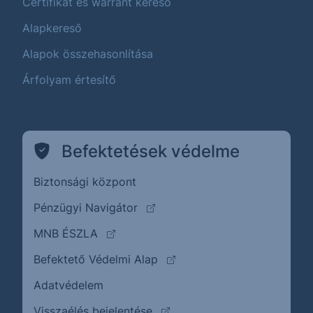
Certifikát és warrant kereső
Alapkereső
Alapok összehasonlítása
Árfolyam értesítő
Befektetések védelme
Biztonsági központ
(külső oldalra ugrik)
Pénzügyi Navigátor
(külső oldalra ugrik)
MNB ÉSZLA
(külső oldalra ugrik)
Befektető Védelmi Alap
Adatvédelem
(külső oldalra ugrik)
Visszaélés bejelentése