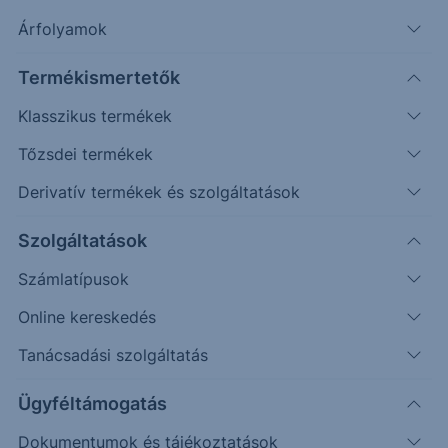
Árfolyamok
Erste Market Pro belépés
Termékismertetők
Klasszikus termékek
Tőzsdei termékek
Derivatív termékek és szolgáltatások
52.50
Szolgáltatások
52.00
Számlatípusok
Online kereskedés
51.50
Tanácsadási szolgáltatás
51.00
Ügyféltámogatás
Dokumentumok és tájékoztatások