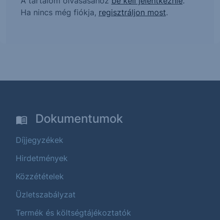
A tartalom olvasásához
be kell jelentkeznie
.
Ha nincs még fiókja,
regisztráljon most
.
Dokumentumok
Díjjegyzékek
Hirdetmények
Közzétételek
Üzletszabályzat
Termék és költségtájékoztatók