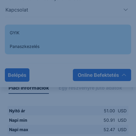
50.50
14:00
16:00
18:00
20:00
Kapcsolat
15:00
18:00
GYIK
Panaszkezelés
Napon belüli
Historikus
Legfontosabb adatok
Belépés
Online Befektetés
Piaci információk
Egy részvényre jutó adatok
E
Nyitó ár
51.00
USD
Napi min
50.91
USD
Napi max
52.47
USD