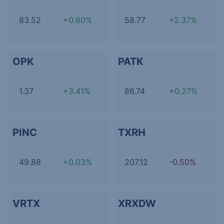
83.52
+0.60%
58.77
+2.37%
OPK
PATK
1.37
+3.41%
86.74
+0.27%
PINC
TXRH
49.88
+0.03%
207.12
-0.50%
VRTX
XRXDW