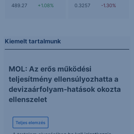
489.27
+1.08%
0.3257
-1.30%
Kiemelt tartalmunk
MOL: Az erős működési
teljesítmény ellensúlyozhatta a
devizaárfolyam-hatások okozta
ellenszelet
Teljes elemzés