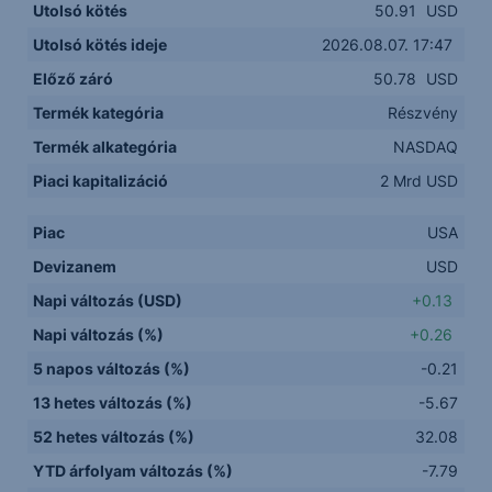
Utolsó kötés
50.91
USD
Utolsó kötés ideje
2026.08.07. 17:47
Előző záró
50.78
USD
Termék kategória
Részvény
Termék alkategória
NASDAQ
Piaci kapitalizáció
2 Mrd USD
Piac
USA
Devizanem
USD
Napi változás (USD)
+0.13
Napi változás (%)
+0.26
5 napos változás (%)
-0.21
13 hetes változás (%)
-5.67
52 hetes változás (%)
32.08
YTD árfolyam változás (%)
-7.79