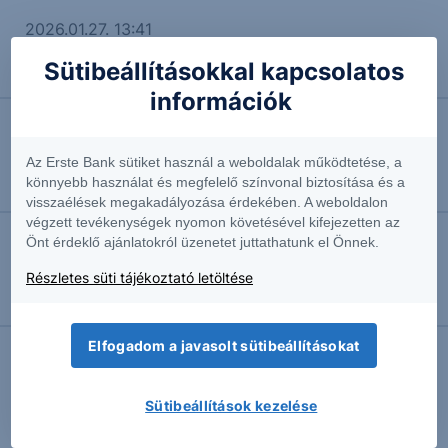
2026.01.27. 13:41
Emelkedő hozam?!
Sütibeállításokkal kapcsolatos
Vezető elemző
információk
2026.01.26. 16:42
Az Erste Bank sütiket használ a weboldalak működtetése, a
Szeszesitallal telve a raktárak
könnyebb használat és megfelelő színvonal biztosítása és a
Vezető agrárszakértő
visszaélések megakadályozása érdekében. A weboldalon
végzett tevékenységek nyomon követésével kifejezetten az
Önt érdeklő ajánlatokról üzenetet juttathatunk el Önnek.
2025.11.29. 17:16
Részletes süti tájékoztató letöltése
CACIB Protect Express One Star Asset Managers
USD 25-28
Elfogadom a javasolt sütibeállításokat
További Erste elemzések
Sütibeállítások kezelése