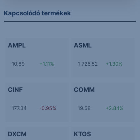
Kapcsolódó termékek
AMPL
ASML
10.89
+1.11%
1 726.52
+1.30%
CINF
COMM
177.34
-0.95%
19.58
+2.84%
DXCM
KTOS