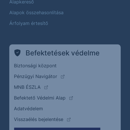
Alapkereső
Alapok összehasonlítása
Árfolyam értesítő
Befektetések védelme
Biztonsági központ
(külső oldalra ugrik)
Pénzügyi Navigátor
(külső oldalra ugrik)
MNB ÉSZLA
(külső oldalra ugrik)
Befektető Védelmi Alap
Adatvédelem
(külső oldalra ugrik)
Visszaélés bejelentése