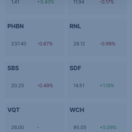
1.41
+0.43%
11.94
-0.17%
PHBN
RNL
237.40
-0.67%
28.12
-0.99%
SBS
SDF
20.25
-0.49%
14.51
+1.19%
VQT
WCH
26.00
-
95.05
+5.09%