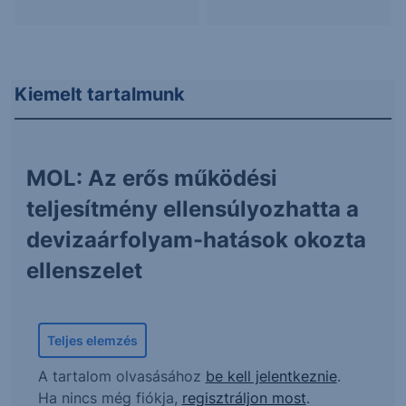
Kiemelt tartalmunk
MOL: Az erős működési
teljesítmény ellensúlyozhatta a
devizaárfolyam-hatások okozta
ellenszelet
Teljes elemzés
A tartalom olvasásához
be kell jelentkeznie
.
Ha nincs még fiókja,
regisztráljon most
.