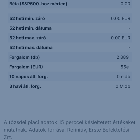
Béta (S&P500-hoz mérten)
0.00
52 heti min. záró
0.00 EUR
52 heti min. dátuma
-
52 heti max. záró
0.00 EUR
52 heti max. dátuma
-
Forgalom (db)
2 889
Forgalom (EUR)
55e
10 napos átl. forg.
0 e db
3 havi átl. forg.
0 M db
A tőzsdei piaci adatok 15 perccel késleltetett értékeket
mutatnak. Adatok forrása: Refinitiv, Erste Befektetési
Zrt.