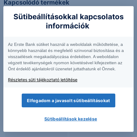
Kapcsolódó termékek
Sütibeállításokkal kapcsolatos
információk
3RB0
AIL
Az Erste Bank sütiket használ a weboldalak működtetése, a
könnyebb használat és megfelelő színvonal biztosítása és a
62.22
-2.14%
173.64
+0.80%
visszaélések megakadályozása érdekében. A weboldalon
végzett tevékenységek nyomon követésével kifejezetten az
Önt érdeklő ajánlatokról üzenetet juttathatunk el Önnek.
AYJ
BV3
Részletes süti tájékoztató letöltése
2.301
+3.05%
23.98
-0.08%
Elfogadom a javasolt sütibeállításokat
Sütibeállítások kezelése
HDD
KTA