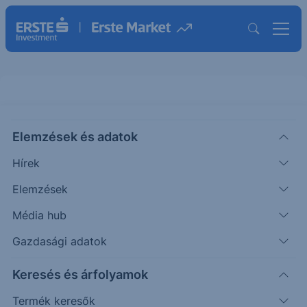
Elemzések és adatok
FYB
(XETRA)
Formycon Aktie
Hírek
ISIN: DE000A1EWVY8
Elemzések
18.60
EUR
-0.44
-2.31%
Média hub
Időpont: 26.08.05. 17:35
Előző záró:
18.60
(26.08.05.)
Gazdasági adatok
Árfolyamértesítő rögzítése
Keresés és árfolyamok
Termék keresők
További információk kérése