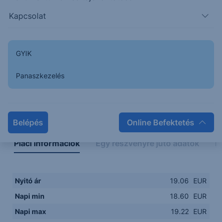
18.6000
08:00
10:00
12:00
14:00
Kapcsolat
08:00
12:00
GYIK
Panaszkezelés
Napon belüli
Historikus
Legfontosabb adatok
Belépés
Online Befektetés
Piaci információk
Egy részvényre jutó adatok
E
Nyitó ár
19.06
EUR
Napi min
18.60
EUR
Napi max
19.22
EUR