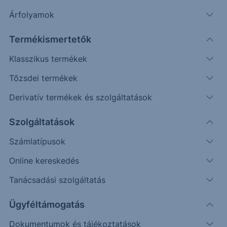
Árfolyamok
Erste Market Pro belépés
Termékismertetők
Klasszikus termékek
Tőzsdei termékek
Derivatív termékek és szolgáltatások
19.2000
Szolgáltatások
Számlatípusok
19.0000
Online kereskedés
Tanácsadási szolgáltatás
18.8000
Ügyféltámogatás
Dokumentumok és tájékoztatások