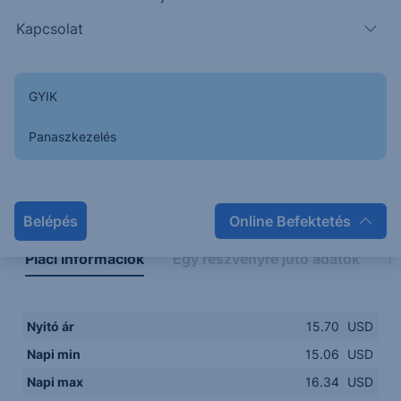
15.00
14:00
16:00
18:00
20:00
Kapcsolat
15:00
18:00
GYIK
Panaszkezelés
Napon belüli
Historikus
Legfontosabb adatok
Belépés
Online Befektetés
Piaci információk
Egy részvényre jutó adatok
E
Nyitó ár
15.70
USD
Napi min
15.06
USD
Napi max
16.34
USD