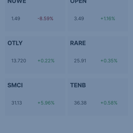
NUWE
OPEN
1.49
-8.59%
3.49
+1.16%
OTLY
RARE
13.720
+0.22%
25.91
+0.35%
SMCI
TENB
31.13
+5.96%
36.38
+0.58%