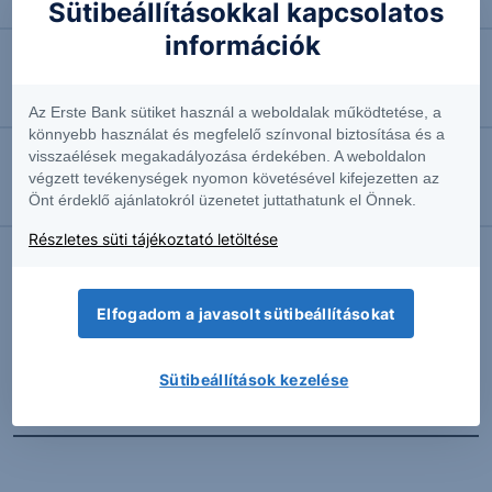
Négyhavi mélyponton a forint
Sütibeállításokkal kapcsolatos
információk
2026.08.07. 10:41
EURUSD: munkapiaci jelentésre várva
Az Erste Bank sütiket használ a weboldalak működtetése, a
könnyebb használat és megfelelő színvonal biztosítása és a
visszaélések megakadályozása érdekében. A weboldalon
2026.08.07. 10:37
végzett tevékenységek nyomon követésével kifejezetten az
Önt érdeklő ajánlatokról üzenetet juttathatunk el Önnek.
Megint emelkedésben az olaj
Részletes süti tájékoztató letöltése
További Erste elemzések
Elfogadom a javasolt sütibeállításokat
Sütibeállítások kezelése
Kapcsolódó termékek