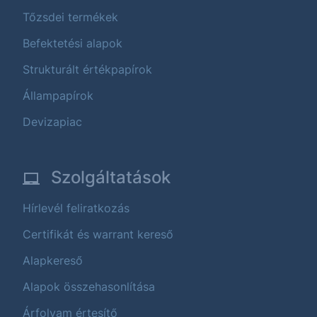
Tőzsdei termékek
Befektetési alapok
Strukturált értékpapírok
Állampapírok
Devizapiac
Szolgáltatások
Hírlevél feliratkozás
Certifikát és warrant kereső
Alapkereső
Alapok összehasonlítása
Árfolyam értesítő