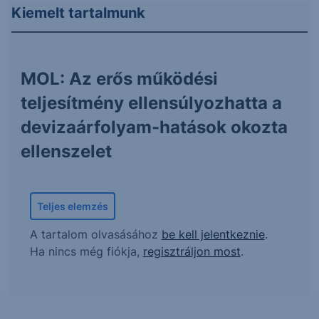
Kiemelt tartalmunk
MOL: Az erős működési
teljesítmény ellensúlyozhatta a
devizaárfolyam-hatások okozta
ellenszelet
Teljes elemzés
A tartalom olvasásához
be kell jelentkeznie
.
Ha nincs még fiókja,
regisztráljon most
.