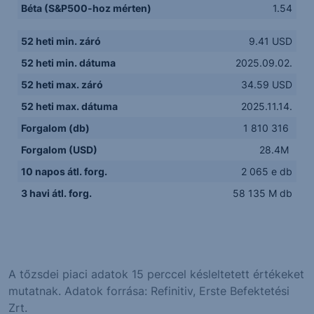
Béta (S&P500-hoz mérten)
1.54
52 heti min. záró
9.41 USD
52 heti min. dátuma
2025.09.02.
52 heti max. záró
34.59 USD
52 heti max. dátuma
2025.11.14.
Forgalom (db)
1 810 316
Forgalom (USD)
28.4M
10 napos átl. forg.
2 065 e db
3 havi átl. forg.
58 135 M db
A tőzsdei piaci adatok 15 perccel késleltetett értékeket
mutatnak. Adatok forrása: Refinitiv, Erste Befektetési
Zrt.