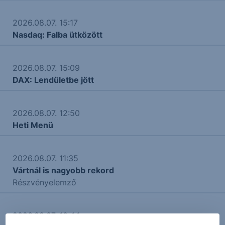
2026.08.07. 15:17
Nasdaq: Falba ütközött
2026.08.07. 15:09
DAX: Lendületbe jött
2026.08.07. 12:50
Heti Menü
2026.08.07. 11:35
Vártnál is nagyobb rekord
Részvényelemző
2026.08.07. 10:44