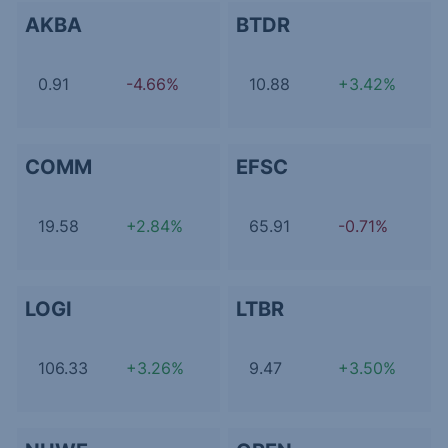
AKBA
BTDR
0.91
-4.66%
10.88
+3.42%
COMM
EFSC
19.58
+2.84%
65.91
-0.71%
LOGI
LTBR
106.33
+3.26%
9.47
+3.50%