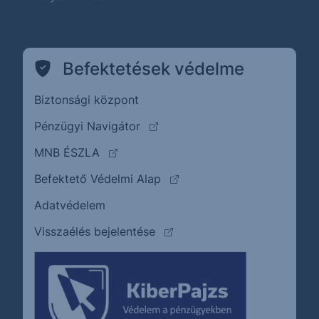
Befektetések védelme
Biztonsági központ
(külső oldalra ugrik)
Pénzügyi Navigátor
(külső oldalra ugrik)
MNB ÉSZLA
(külső oldalra ugrik)
Befektető Védelmi Alap
Adatvédelem
(külső oldalra ugrik)
Visszaélés bejelentése