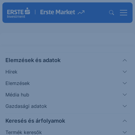
Elemzések és adatok
CSIQ
(USA)
Canadian Solar Inc.
Hírek
ISIN: CA1366351098
Elemzések
15.91
USD
+0.44
+2.84%
Média hub
Időpont: 26.08.07. 22:00
Előző záró:
15.47
(26.08.07.)
Gazdasági adatok
Árfolyamértesítő rögzítése
Keresés és árfolyamok
Termék keresők
További információk kérése