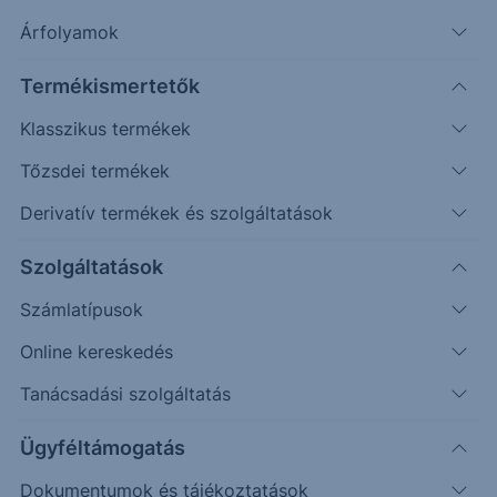
Árfolyamok
Erste Market Pro belépés
Termékismertetők
Klasszikus termékek
Tőzsdei termékek
Derivatív termékek és szolgáltatások
16.25
Szolgáltatások
16.00
Számlatípusok
15.75
Online kereskedés
15.50
Tanácsadási szolgáltatás
15.25
Ügyféltámogatás
Dokumentumok és tájékoztatások