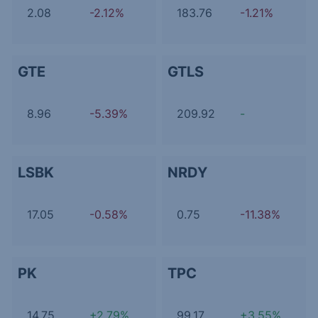
2.08
-2.12%
183.76
-1.21%
GTE
GTLS
8.96
-5.39%
209.92
-
LSBK
NRDY
17.05
-0.58%
0.75
-11.38%
PK
TPC
14.75
+2.79%
99.17
+3.55%