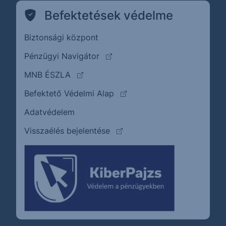
Befektetések védelme
Biztonsági központ
(külső oldalra ugrik)
Pénzügyi Navigátor
(külső oldalra ugrik)
MNB ÉSZLA
(külső oldalra ugrik)
Befektető Védelmi Alap
Adatvédelem
(külső oldalra ugrik)
Visszaélés bejelentése