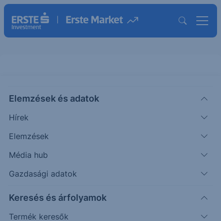
Elemzések és adatok
SGU
(USA)
Star Group LP
Hírek
ISIN: US85512C1053
Elemzések
12.86
USD
+0.10
+0.78%
Média hub
Időpont: 26.08.07. 22:00
Előző záró:
12.87
(26.08.07.)
Gazdasági adatok
Árfolyamértesítő rögzítése
Keresés és árfolyamok
Termék keresők
További információk kérése