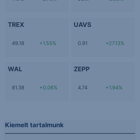
TREX
UAVS
49.18
+1.55%
0.91
+27.13%
WAL
ZEPP
81.38
+0.06%
4.74
+1.94%
Kiemelt tartalmunk