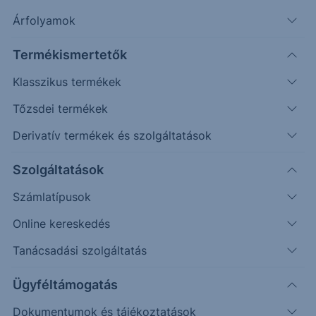
Árfolyamok
Erste Market Pro belépés
Termékismertetők
Klasszikus termékek
Tőzsdei termékek
Derivatív termékek és szolgáltatások
12.9000
Szolgáltatások
12.8000
Számlatípusok
Online kereskedés
12.7000
Tanácsadási szolgáltatás
12.6000
Ügyféltámogatás
Dokumentumok és tájékoztatások