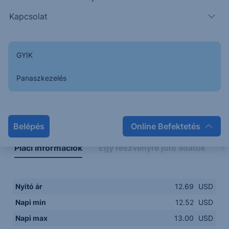
12.5000
14:00
16:00
18:00
20:00
Kapcsolat
15:00
18:00
GYIK
Panaszkezelés
Napon belüli
Historikus
Legfontosabb adatok
Belépés
Online Befektetés
Piaci információk
Egy részvényre jutó adatok
E
Nyitó ár
12.69
USD
Napi min
12.52
USD
Napi max
13.00
USD