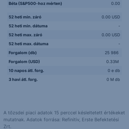
Béta (S&P500-hoz mérten)
0.00
52 heti min. záró
0.00 USD
52 heti min. dátuma
-
52 heti max. záró
0.00 USD
52 heti max. dátuma
-
Forgalom (db)
25 986
Forgalom (USD)
0.33M
10 napos átl. forg.
0 e db
3 havi átl. forg.
0 M db
A tőzsdei piaci adatok 15 perccel késleltetett értékeket
mutatnak. Adatok forrása: Refinitiv, Erste Befektetési
Zrt.