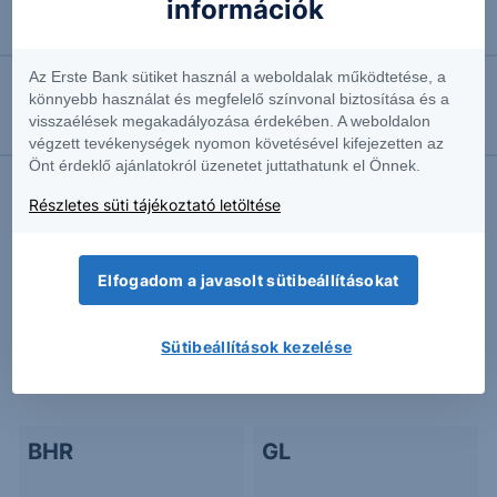
információk
2026.08.07. 15:32
Jó hírt kaptak az amerikai napelemes vállalatok
Az Erste Bank sütiket használ a weboldalak működtetése, a
könnyebb használat és megfelelő színvonal biztosítása és a
2026.08.07. 15:19
visszaélések megakadályozása érdekében. A weboldalon
S&P 500: Kitört
végzett tevékenységek nyomon követésével kifejezetten az
Önt érdeklő ajánlatokról üzenetet juttathatunk el Önnek.
Részletes süti tájékoztató letöltése
További Erste elemzések
Elfogadom a javasolt sütibeállításokat
Kapcsolódó termékek
Sütibeállítások kezelése
BHR
GL