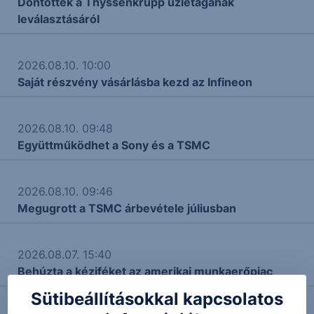
Döntöttek a Thyssenkrupp üzletágának
leválasztásáról
2026.08.10. 10:00
Saját részvény vásárlásba kezd az Infineon
2026.08.10. 09:48
Együttműködhet a Sony és a TSMC
2026.08.10. 09:46
Megugrott a TSMC árbevétele júliusban
2026.08.07. 15:40
Behúzta a kéziféket az amerikai munkaerőpiac
Sütibeállításokkal kapcsolatos