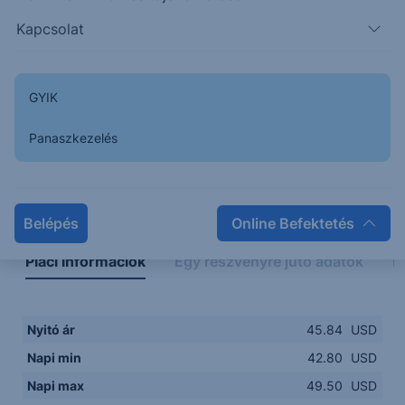
42.00
14:00
16:00
18:00
20:00
Kapcsolat
15:00
18:00
GYIK
Panaszkezelés
Napon belüli
Historikus
Legfontosabb adatok
Belépés
Online Befektetés
Piaci információk
Egy részvényre jutó adatok
E
Nyitó ár
45.84
USD
Napi min
42.80
USD
Napi max
49.50
USD