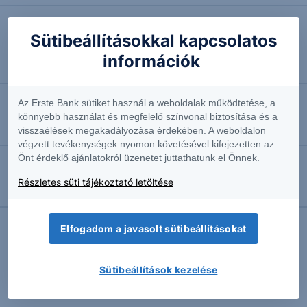
2017.09.18. 10:18
Sütibeállításokkal kapcsolatos
Erős kereslet kimozdíthatja a WTI az 50 dollár
információk
alatti szintről
Az Erste Bank sütiket használ a weboldalak működtetése, a
2017.08.29. 12:50
könnyebb használat és megfelelő színvonal biztosítása és a
Harvey és az olajpiac – rossz hír a WTI bulloknak
visszaélések megakadályozása érdekében. A weboldalon
végzett tevékenységek nyomon követésével kifejezetten az
Önt érdeklő ajánlatokról üzenetet juttathatunk el Önnek.
2017.01.19. 14:35
Részletes süti tájékoztató letöltése
Hamarosan eldől az amerikai tőzsde idei iránya!
Elfogadom a javasolt sütibeállításokat
További Erste elemzések
Sütibeállítások kezelése