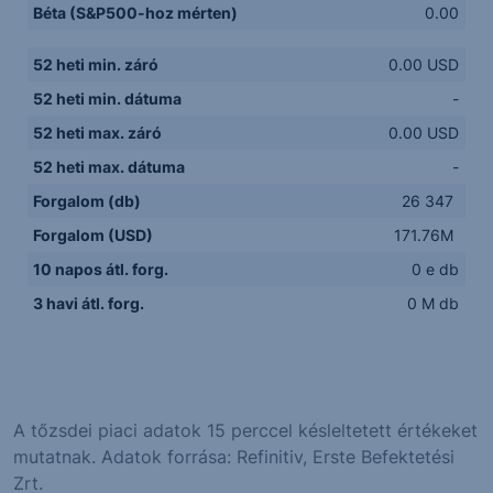
Béta (S&P500-hoz mérten)
0.00
52 heti min. záró
0.00 USD
52 heti min. dátuma
-
52 heti max. záró
0.00 USD
52 heti max. dátuma
-
Forgalom (db)
26 347
Forgalom (USD)
171.76M
10 napos átl. forg.
0 e db
3 havi átl. forg.
0 M db
A tőzsdei piaci adatok 15 perccel késleltetett értékeket
mutatnak. Adatok forrása: Refinitiv, Erste Befektetési
Zrt.