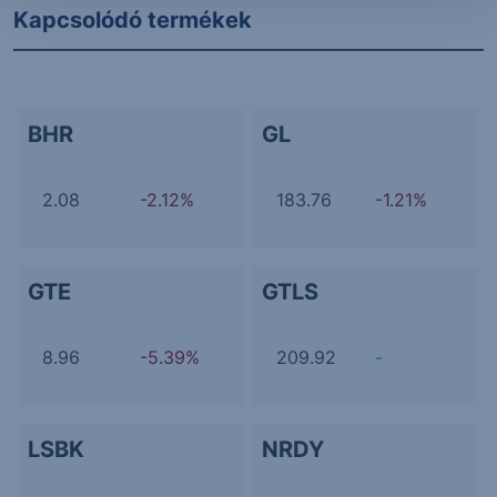
Kapcsolódó termékek
BHR
GL
2.08
-2.12%
183.76
-1.21%
GTE
GTLS
8.96
-5.39%
209.92
-
LSBK
NRDY