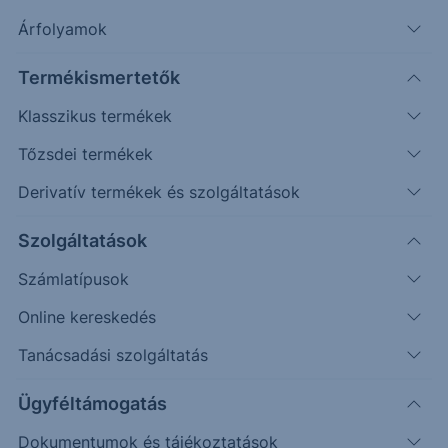
Árfolyamok
Erste Market Pro belépés
Termékismertetők
Klasszikus termékek
Tőzsdei termékek
Derivatív termékek és szolgáltatások
48.00
47.00
Szolgáltatások
Számlatípusok
46.00
Online kereskedés
45.00
Tanácsadási szolgáltatás
44.00
Ügyféltámogatás
43.00
Dokumentumok és tájékoztatások