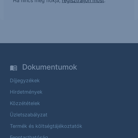
Ha nincs még fiókja,
regisztráljon most
.
Dokumentumok
Díjjegyzékek
Hirdetmények
Közzétételek
Üzletszabályzat
Termék és költségtájékoztatók
Fenntarthatóság