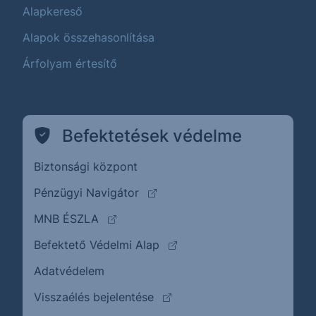
Alapkereső
Alapok összehasonlítása
Árfolyam értesítő
Befektetések védelme
Biztonsági központ
(külső oldalra ugrik)
Pénzügyi Navigátor
(külső oldalra ugrik)
MNB ÉSZLA
(külső oldalra ugrik)
Befektető Védelmi Alap
Adatvédelem
(külső oldalra ugrik)
Visszaélés bejelentése