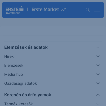
Elemzések és adatok
OUST
(USA)
Ouster Inc.
Hírek
ISIN: US68989M2026
Elemzések
43.40
USD
-2.18
-4.78%
Média hub
Időpont: 26.08.07. 22:00
Előző záró:
43.40
(26.08.07.)
Gazdasági adatok
Árfolyamértesítő rögzítése
Keresés és árfolyamok
Termék keresők
További információk kérése