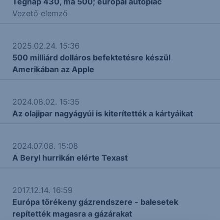
Tegnap 430, ma 500; európai autópiac
Vezető elemző
2025.02.24. 15:36
500 milliárd dolláros befektetésre készül
Amerikában az Apple
2024.08.02. 15:35
Az olajipar nagyágyúi is kiterítették a kártyáikat
2024.07.08. 15:08
A Beryl hurrikán elérte Texast
2017.12.14. 16:59
Európa törékeny gázrendszere - balesetek
repítették magasra a gázárakat