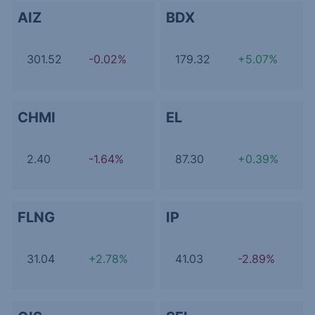
AIZ
BDX
301.52
-0.02%
179.32
+5.07%
CHMI
EL
2.40
-1.64%
87.30
+0.39%
FLNG
IP
31.04
+2.78%
41.03
-2.89%