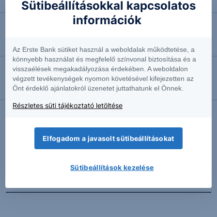
Ismét halasztják a Bayer perét
Sütibeállításokkal kapcsolatos
információk
2026.08.06. 10:51
Feladta ellenállását a Commerzbank
Az Erste Bank sütiket használ a weboldalak működtetése, a
könnyebb használat és megfelelő színvonal biztosítása és a
visszaélések megakadályozása érdekében. A weboldalon
2026.08.06. 10:39
végzett tevékenységek nyomon követésével kifejezetten az
Önt érdeklő ajánlatokról üzenetet juttathatunk el Önnek.
Megemelte előrejelzését a Siemens
Részletes süti tájékoztató letöltése
További Erste elemzések
Elfogadom a javasolt sütibeállításokat
Sütibeállítások kezelése
Kapcsolódó termékek