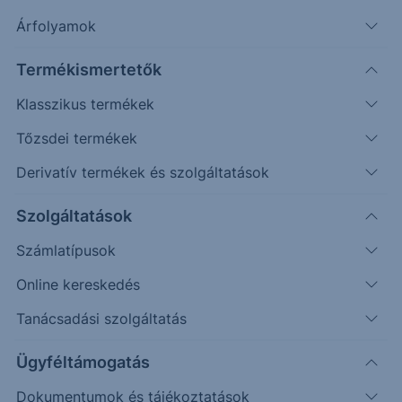
Árfolyamok
Erste Market Pro belépés
Termékismertetők
Klasszikus termékek
Tőzsdei termékek
Derivatív termékek és szolgáltatások
56.00
Szolgáltatások
Számlatípusok
55.00
Online kereskedés
Tanácsadási szolgáltatás
54.00
Ügyféltámogatás
Dokumentumok és tájékoztatások