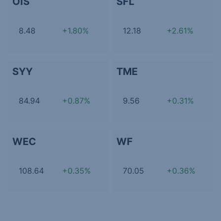
OIS
SFL
8.48
+1.80%
12.18
+2.61%
SYY
TME
84.94
+0.87%
9.56
+0.31%
WEC
WF
108.64
+0.35%
70.05
+0.36%