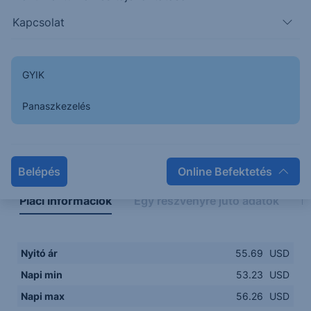
53.00
14:00
16:00
18:00
20:00
Kapcsolat
15:00
18:00
GYIK
Panaszkezelés
Napon belüli
Historikus
Legfontosabb adatok
Belépés
Online Befektetés
Piaci információk
Egy részvényre jutó adatok
E
Nyitó ár
55.69
USD
Napi min
53.23
USD
Napi max
56.26
USD