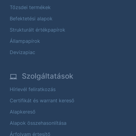
Tőzsdei termékek
Befektetési alapok
Strukturált értékpapírok
Állampapírok
Devizapiac
Szolgáltatások
Hírlevél feliratkozás
Certifikát és warrant kereső
Alapkereső
Alapok összehasonlítása
Árfolyam értesítő