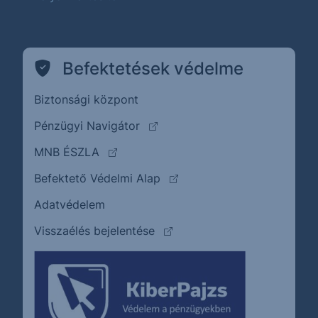
Befektetések védelme
Biztonsági központ
(külső oldalra ugrik)
Pénzügyi Navigátor
(külső oldalra ugrik)
MNB ÉSZLA
(külső oldalra ugrik)
Befektető Védelmi Alap
Adatvédelem
(külső oldalra ugrik)
Visszaélés bejelentése