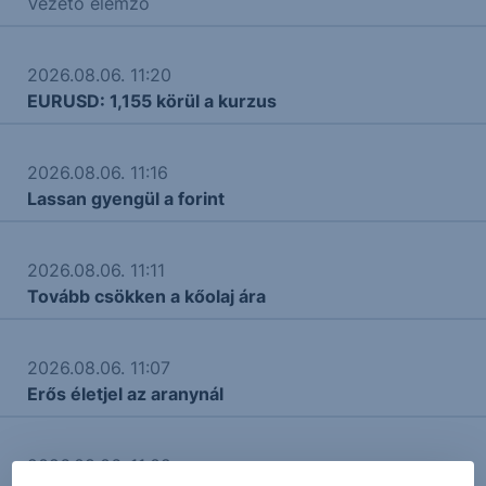
Vezető elemző
2026.08.06. 11:20
EURUSD: 1,155 körül a kurzus
2026.08.06. 11:16
Lassan gyengül a forint
2026.08.06. 11:11
Tovább csökken a kőolaj ára
2026.08.06. 11:07
Erős életjel az aranynál
2026.08.06. 11:02