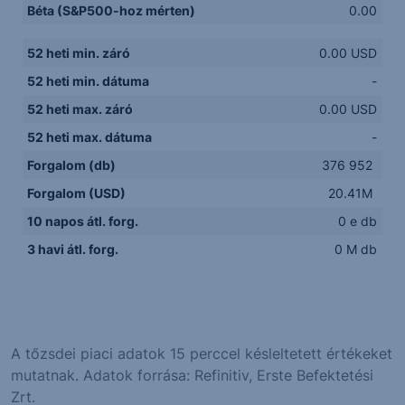
Béta (S&P500-hoz mérten)
0.00
52 heti min. záró
0.00 USD
52 heti min. dátuma
-
52 heti max. záró
0.00 USD
52 heti max. dátuma
-
Forgalom (db)
376 952
Forgalom (USD)
20.41M
10 napos átl. forg.
0 e db
3 havi átl. forg.
0 M db
A tőzsdei piaci adatok 15 perccel késleltetett értékeket
mutatnak. Adatok forrása: Refinitiv, Erste Befektetési
Zrt.