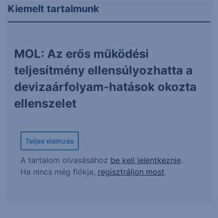
Kiemelt tartalmunk
MOL: Az erős működési
teljesítmény ellensúlyozhatta a
devizaárfolyam-hatások okozta
ellenszelet
Teljes elemzés
A tartalom olvasásához
be kell jelentkeznie
.
Ha nincs még fiókja,
regisztráljon most
.