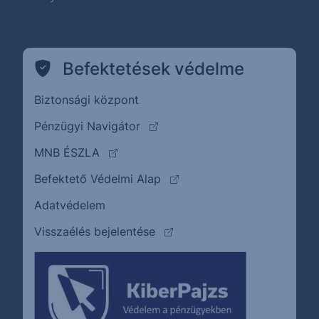
Befektetések védelme
Biztonsági központ
(külső oldalra ugrik)
Pénzügyi Navigátor
(külső oldalra ugrik)
MNB ÉSZLA
(külső oldalra ugrik)
Befektető Védelmi Alap
Adatvédelem
(külső oldalra ugrik)
Visszaélés bejelentése