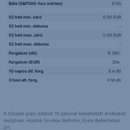
Béta (S&P500-hoz mérten)
0.00
52 heti min. záró
0.00 EUR
52 heti min. dátuma
-
52 heti max. záró
0.00 EUR
52 heti max. dátuma
-
Forgalom (db)
6 385
Forgalom (EUR)
20e
10 napos átl. forg.
0 e db
3 havi átl. forg.
0 M db
A tőzsdei piaci adatok 15 perccel késleltetett értékeket
mutatnak. Adatok forrása: Refinitiv, Erste Befektetési
Zrt.