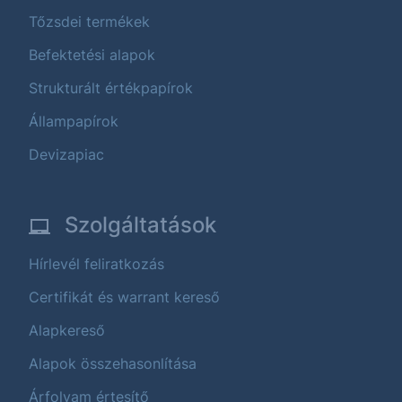
Tőzsdei termékek
Befektetési alapok
Strukturált értékpapírok
Állampapírok
Devizapiac
Szolgáltatások
Hírlevél feliratkozás
Certifikát és warrant kereső
Alapkereső
Alapok összehasonlítása
Árfolyam értesítő