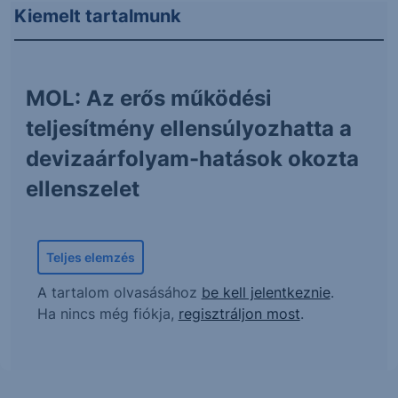
Kiemelt tartalmunk
MOL: Az erős működési
teljesítmény ellensúlyozhatta a
devizaárfolyam-hatások okozta
ellenszelet
Teljes elemzés
A tartalom olvasásához
be kell jelentkeznie
.
Ha nincs még fiókja,
regisztráljon most
.