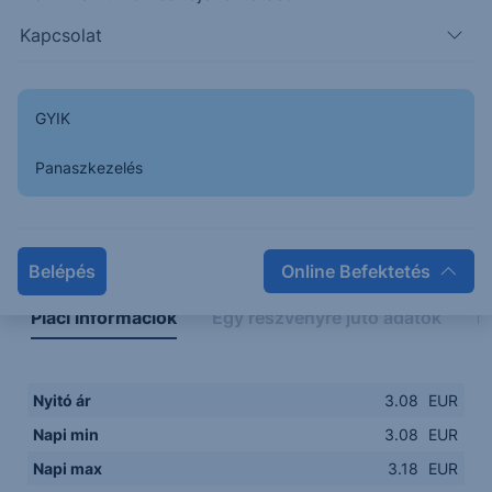
3.0500
08:00
10:00
12:00
14:00
Kapcsolat
08:00
12:00
GYIK
Panaszkezelés
Napon belüli
Historikus
Legfontosabb adatok
Belépés
Online Befektetés
Piaci információk
Egy részvényre jutó adatok
E
Nyitó ár
3.08
EUR
Napi min
3.08
EUR
Napi max
3.18
EUR