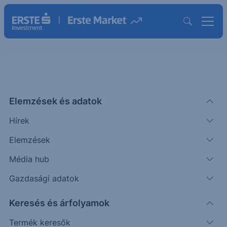
Elemzések és adatok
ACX
(XETRA)
bet-at-home.com Ord Shs
Hírek
ISIN: DE000A0DNAY5
Elemzések
3.18
EUR
-0.05
-1.55%
Média hub
Időpont: 26.08.07. 17:34
Előző záró:
3.23
(26.08.07.)
Gazdasági adatok
Árfolyamértesítő rögzítése
Keresés és árfolyamok
Termék keresők
További információk kérése