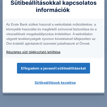
Négyhavi mélyponton a forint
Sütibeállításokkal kapcsolatos
információk
2026.08.07. 10:41
EURUSD: munkapiaci jelentésre várva
Az Erste Bank sütiket használ a weboldalak működtetése, a
könnyebb használat és megfelelő színvonal biztosítása és a
visszaélések megakadályozása érdekében. A weboldalon
2026.08.07. 10:37
végzett tevékenységek nyomon követésével kifejezetten az
Önt érdeklő ajánlatokról üzenetet juttathatunk el Önnek.
Megint emelkedésben az olaj
Részletes süti tájékoztató letöltése
További Erste elemzések
Elfogadom a javasolt sütibeállításokat
Sütibeállítások kezelése
Kapcsolódó termékek