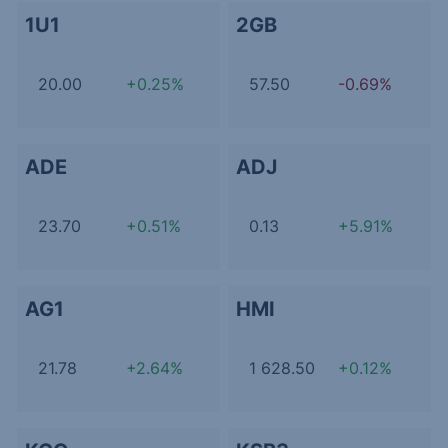
1U1
2GB
20.00
+0.25%
57.50
-0.69%
ADE
ADJ
23.70
+0.51%
0.13
+5.91%
AG1
HMI
21.78
+2.64%
1 628.50
+0.12%