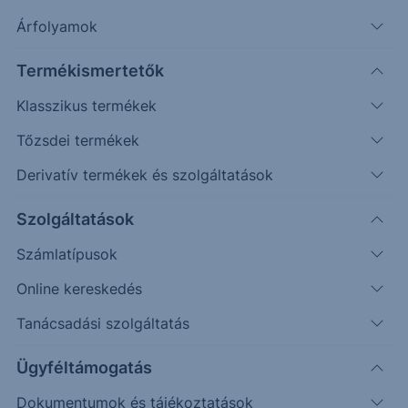
Árfolyamok
Erste Market Pro belépés
Termékismertetők
Klasszikus termékek
Tőzsdei termékek
Derivatív termékek és szolgáltatások
3.2000
Szolgáltatások
Számlatípusok
3.1500
Online kereskedés
Tanácsadási szolgáltatás
3.1000
Ügyféltámogatás
Dokumentumok és tájékoztatások