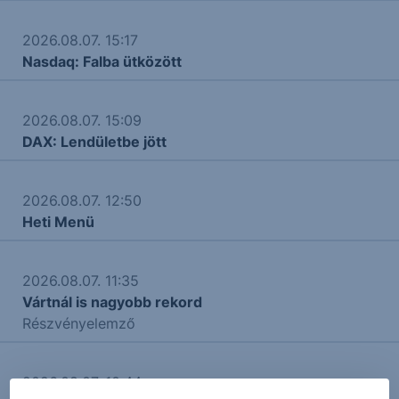
2026.08.07. 15:17
Nasdaq: Falba ütközött
2026.08.07. 15:09
DAX: Lendületbe jött
2026.08.07. 12:50
Heti Menü
2026.08.07. 11:35
Vártnál is nagyobb rekord
Részvényelemző
2026.08.07. 10:44