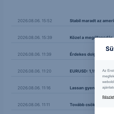
2026.08.06. 15:52
Stabil maradt az amer
2026.08.06. 15:39
Közel a megállapodás
Sü
2026.08.06. 11:39
Érdekes dolgokat mon
Az Ers
2026.08.06. 11:20
EURUSD: 1,155 körül a
megfel
webold
ajánlat
2026.08.06. 11:16
Lassan gyengül a fori
Részlet
2026.08.06. 11:11
Tovább csökken a kőol