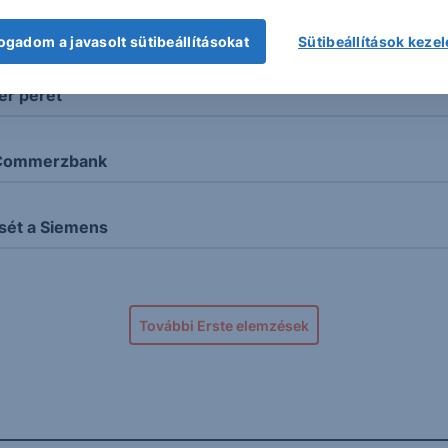
l
ogadom a javasolt sütibeállításokat
Sütibeállítások keze
er perét
a Commerzbank
sét a Siemens
További Erste elemzések