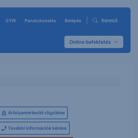
Kereső
GYIK
Panaszkezelés
Belépés
Online befektetés
Árfolyamértesítő rögzítése
További információk kérése