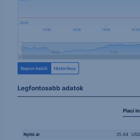
20.00
14:00
14:30
15:00
15:30
14:00
15:00
Napon belüli
Historikus
Legfontosabb adatok
Piaci i
Nyitó ár
25.94
US