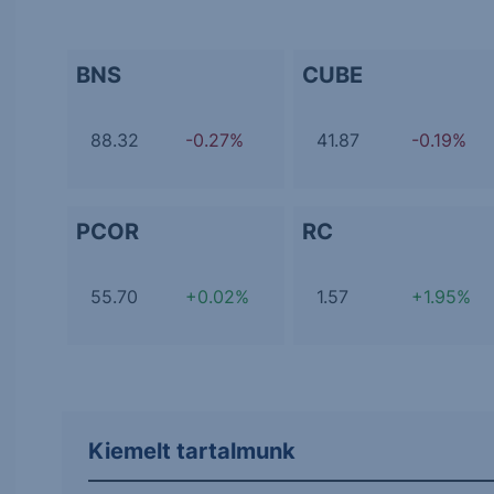
BNS
CUBE
88.32
-0.27%
41.87
-0.19%
PCOR
RC
55.70
+0.02%
1.57
+1.95%
Kiemelt tartalmunk