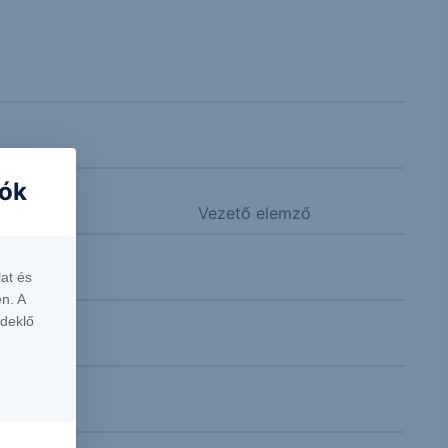
iók
Vezető elemző
at és
n. A
rdeklő