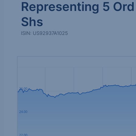
Representing 5 Ord
Shs
ISIN: US92937A1025
26.00
24.00
22.00