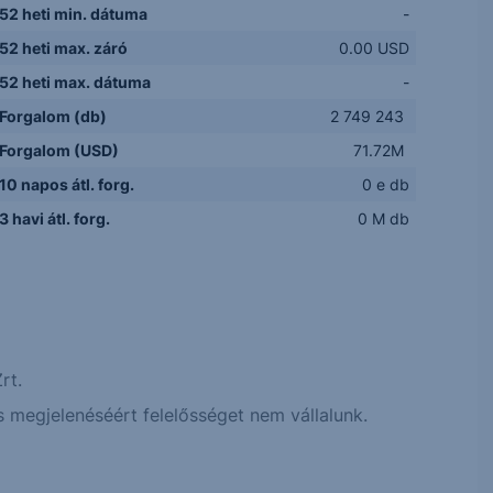
52 heti min. dátuma
-
52 heti max. záró
0.00 USD
52 heti max. dátuma
-
Forgalom (db)
2 749 243
Forgalom (USD)
71.72M
10 napos átl. forg.
0 e db
3 havi átl. forg.
0 M db
rt.
 megjelenéséért felelősséget nem vállalunk.