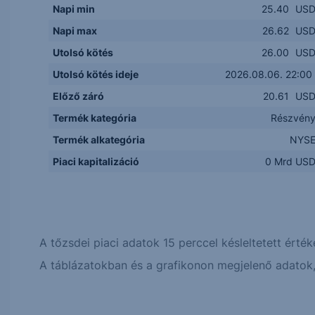
Napi min
25.40
US
Napi max
26.62
US
Utolsó kötés
26.00
US
Utolsó kötés ideje
2026.08.06. 22:00
Előző záró
20.61
US
Termék kategória
Részvén
Termék alkategória
NYS
Piaci kapitalizáció
0 Mrd US
A tőzsdei piaci adatok 15 perccel késleltetett érték
A táblázatokban és a grafikonon megjelenő adatok, 