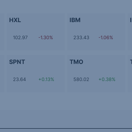
HXL
IBM
102.97
-1.30%
233.43
-1.06%
SPNT
TMO
23.64
+0.13%
580.02
+0.38%