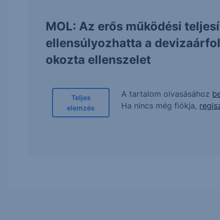
MOL: Az erős működési teljes
ellensúlyozhatta a devizaárf
okozta ellenszelet
A tartalom olvasásához
be
Teljes
Ha nincs még fiókja,
regis
elemzés