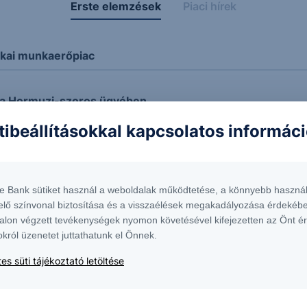
Erste elemzések
Piaci hírek
ikai munkaerőpiac
 a Hormuzi-szoros ügyében
tibeállításokkal kapcsolatos informác
dott az OTP!
te Bank sütiket használ a weboldalak működtetése, a könnyebb használ
 kurzus
elő színvonal biztosítása és a visszaélések megakadályozása érdekébe
alon végzett tevékenységek nyomon követésével kifejezetten az Önt é
okról üzenetet juttathatunk el Önnek.
nt
es süti tájékoztató letöltése
aj ára