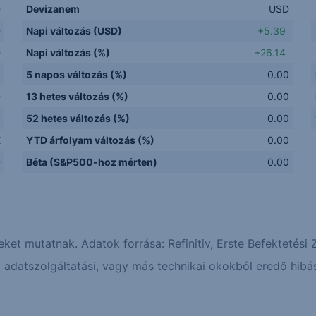
D
Devizanem
USD
D
Napi változás (USD)
+5.39
D
Napi változás (%)
+26.14
5 napos változás (%)
0.00
D
13 hetes változás (%)
0.00
y
52 hetes változás (%)
0.00
E
YTD árfolyam változás (%)
0.00
D
Béta (S&P500-hoz mérten)
0.00
eket mutatnak. Adatok forrása: Refinitiv, Erste Befektetési Z
adatszolgáltatási, vagy más technikai okokból eredő hibás