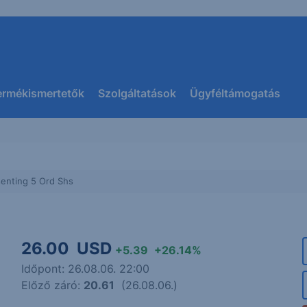
ermékismertetők
Szolgáltatások
Ügyféltámogatás
enting 5 Ord Shs
26.00
USD
+5.39
+26.14%
Időpont: 26.08.06. 22:00
Előző záró:
20.61
(26.08.06.)