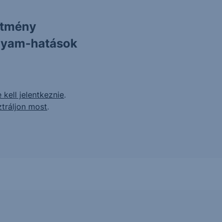
ítmény
olyam-hatások
 kell jelentkeznie
.
ztráljon most
.