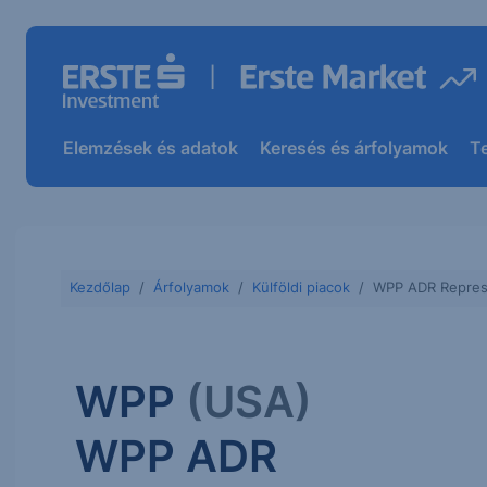
Elemzések és adatok
Keresés és árfolyamok
T
Kezdőlap
Árfolyamok
Külföldi piacok
WPP ADR Repres
WPP
(USA)
WPP ADR