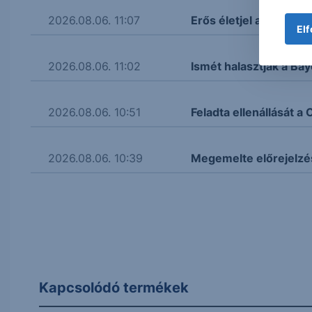
2026.08.06. 11:07
Erős életjel az aranyná
Elf
2026.08.06. 11:02
Ismét halasztják a Bay
2026.08.06. 10:51
Feladta ellenállását 
2026.08.06. 10:39
Megemelte előrejelzé
Kapcsolódó termékek