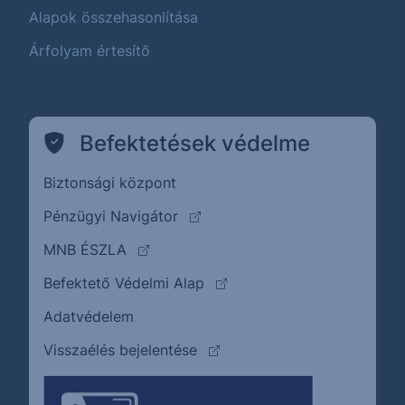
Alapok összehasonlítása
Árfolyam értesítő
Befektetések védelme
Biztonsági központ
(külső oldalra ugrik)
Pénzügyi Navigátor
(külső oldalra ugrik)
MNB ÉSZLA
(külső oldalra ugrik)
Befektető Védelmi Alap
Adatvédelem
(külső oldalra ugrik)
Visszaélés bejelentése