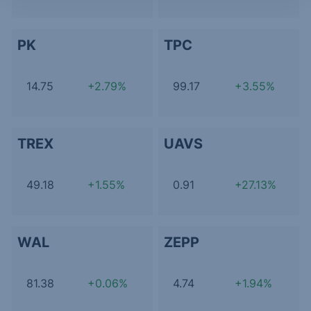
PK
TPC
14.75
+2.79%
99.17
+3.55%
TREX
UAVS
49.18
+1.55%
0.91
+27.13%
WAL
ZEPP
81.38
+0.06%
4.74
+1.94%