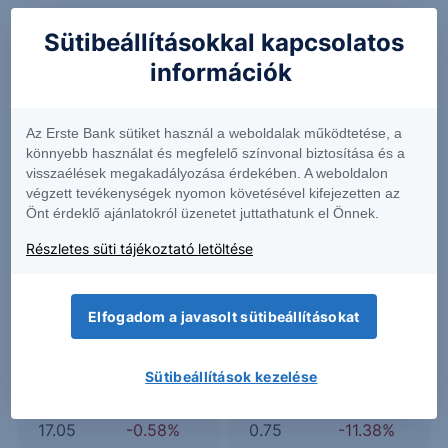
Sütibeállításokkal kapcsolatos
információk
BHR
GL
Az Erste Bank sütiket használ a weboldalak működtetése, a
2.08
-2.12%
183.76
-1.21%
könnyebb használat és megfelelő színvonal biztosítása és a
visszaélések megakadályozása érdekében. A weboldalon
végzett tevékenységek nyomon követésével kifejezetten az
Önt érdeklő ajánlatokról üzenetet juttathatunk el Önnek.
GTE
GTLS
Részletes süti tájékoztató letöltése
8.96
-5.39%
209.92
-
Elfogadom a javasolt sütibeállításokat
LSBK
NRDY
Sütibeállítások kezelése
17.05
-0.58%
0.75
-11.38%