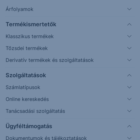
Árfolyamok
Erste Market Pro belépés
Termékismertetők
Klasszikus termékek
Tőzsdei termékek
Derivatív termékek és szolgáltatások
41.4000
Szolgáltatások
41.2000
Számlatípusok
Online kereskedés
41.0000
Tanácsadási szolgáltatás
40.8000
Ügyféltámogatás
Dokumentumok és tájékoztatások