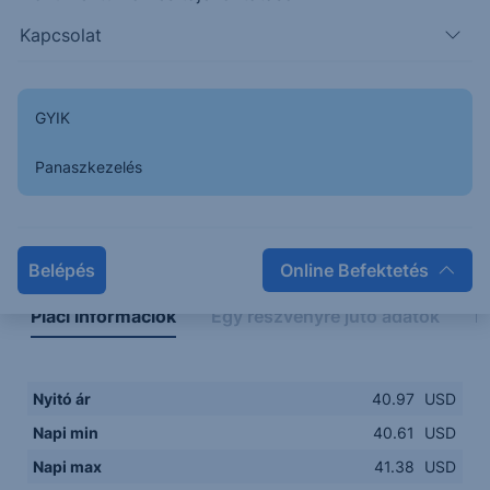
40.6000
14:00
16:00
18:00
20:00
Kapcsolat
15:00
18:00
GYIK
Panaszkezelés
Napon belüli
Historikus
Legfontosabb adatok
Belépés
Online Befektetés
Piaci információk
Egy részvényre jutó adatok
E
Nyitó ár
40.97
USD
Napi min
40.61
USD
Napi max
41.38
USD