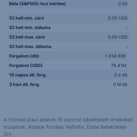
Béta (S&P500-hoz mérten)
0.00
52 heti min. záró
0.00 USD
52 heti min. dátuma
-
52 heti max. záró
0.00 USD
52 heti max. dátuma
-
Forgalom (db)
1 934 606
Forgalom (USD)
79.41M
10 napos átl. forg.
0 e db
3 havi átl. forg.
0 M db
A tőzsdei piaci adatok 15 perccel késleltetett értékeket
mutatnak. Adatok forrása: Refinitiv, Erste Befektetési
Zrt.