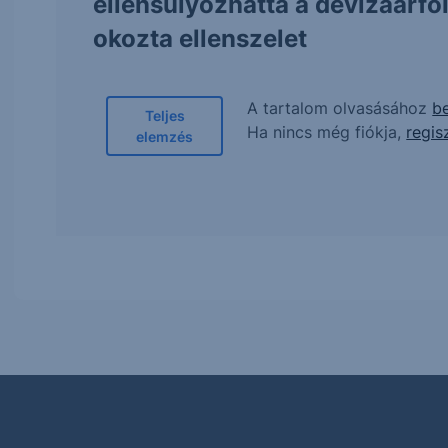
ellensúlyozhatta a devizaárf
okozta ellenszelet
A tartalom olvasásához
be
Teljes
Ha nincs még fiókja,
regis
elemzés