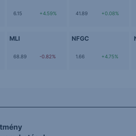
6.15
+4.59%
41.89
+0.08%
MLI
NFGC
68.89
-0.82%
1.66
+4.75%
ítmény