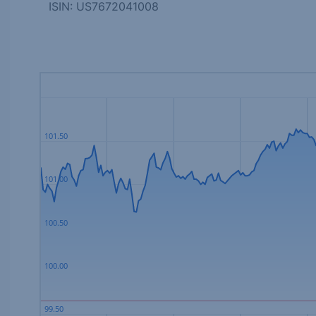
ISIN: US7672041008
101.50
101.00
100.50
100.00
99.50