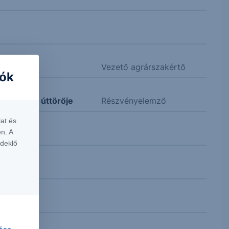
Vezető agrárszakértő
iók
lligencia úttörője
Részvényelemző
at és
n. A
rdeklő