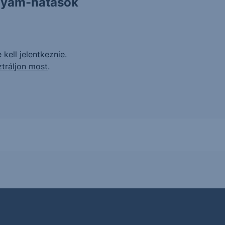
olyam-hatások
 kell jelentkeznie
.
ztráljon most
.