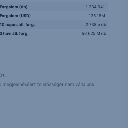
Forgalom (db)
1 334 941
Forgalom (USD)
135.18M
10 napos átl. forg.
2 738 e db
3 havi átl. forg.
56 625 M db
rt.
 megjelenéséért felelősséget nem vállalunk.