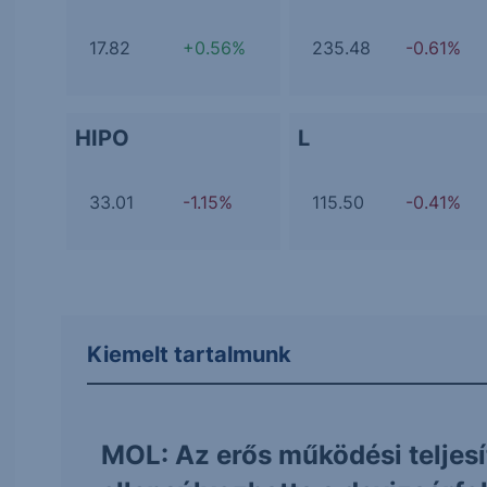
17.82
+0.56%
235.48
-0.61%
HIPO
L
33.01
-1.15%
115.50
-0.41%
Kiemelt tartalmunk
MOL: Az erős működési teljes