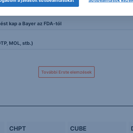
ogadom a javasolt sütibeállításokat
Sütibeállítások keze
r mehet keresztül gyorsabban az FDA útvesztőin
ést kap a Bayer az FDA-tól
OTP, MOL, stb.)
További Erste elemzések
CHPT
CUBE