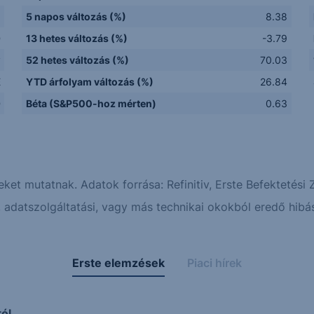
5 napos változás (%)
8.38
D
13 hetes változás (%)
-3.79
y
52 hetes változás (%)
70.03
E
YTD árfolyam változás (%)
26.84
D
Béta (S&P500-hoz mérten)
0.63
eket mutatnak. Adatok forrása: Refinitiv, Erste Befektetési Z
adatszolgáltatási, vagy más technikai okokból eredő hibás
Erste elemzések
Piaci hírek
ól