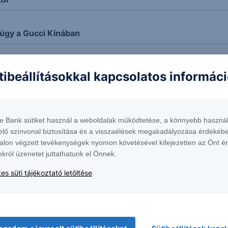
úgy a Gucci Kínában
ehérje stratégiája
tibeállításokkal kapcsolatos informác
z Nvidia, visszavág a trónkövetelőknek a mesterséges inte
te Bank sütiket használ a weboldalak működtetése, a könnyebb használ
elő színvonal biztosítása és a visszaélések megakadályozása érdekébe
 fő riválisa
alon végzett tevékenységek nyomon követésével kifejezetten az Önt é
okról üzenetet juttathatunk el Önnek.
 lehet az Nvidiának
es süti tájékoztató letöltése
et kap a kvantum-szektor