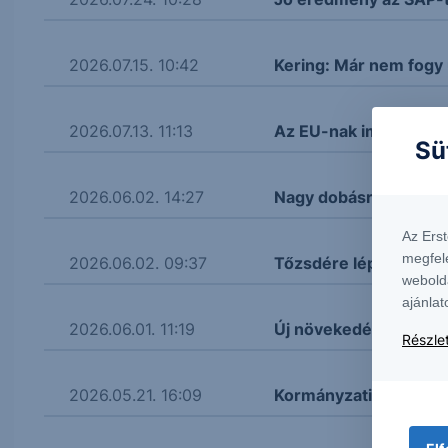
2026.07.15. 10:42
Kering: Már nem fogy 
2026.07.13. 11:13
Az EU-nak immár van f
Sü
2026.06.02. 14:27
Nagy dobásra készül a
Az Ers
megfel
2026.06.02. 09:37
Tőzsdére lép az OpenAI
webold
ajánlat
2026.06.01. 11:19
Új növekedési motorja
Részlet
2026.05.21. 16:09
Kormányzati segítség