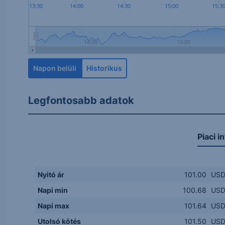
13:30
14:00
14:30
15:00
15:3
14:00
15:00
Napon belüli
Historikus
Legfontosabb adatok
Piaci i
Nyitó ár
101.00
US
Napi min
100.68
US
Napi max
101.64
US
Utolsó kötés
101.50
US