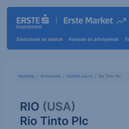
Elemzések és adatok
Keresés és árfolyamok
T
Kezdőlap
Árfolyamok
Külföldi piacok
Rio Tinto Plc
RIO
(USA)
Rio Tinto Plc