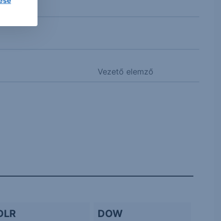
lése
Vezető elemző
DLR
DOW