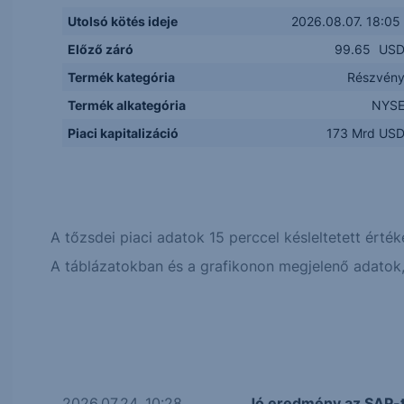
Utolsó kötés ideje
2026.08.07. 18:05
Előző záró
99.65
US
Termék kategória
Részvén
Termék alkategória
NYS
Piaci kapitalizáció
173 Mrd US
A tőzsdei piaci adatok 15 perccel késleltetett érték
A táblázatokban és a grafikonon megjelenő adatok, 
2026.07.24. 10:28
Jó eredmény az SAP-t