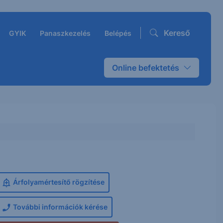
Kereső
GYIK
Panaszkezelés
Belépés
Online befektetés
Árfolyamértesítő rögzítése
További információk kérése