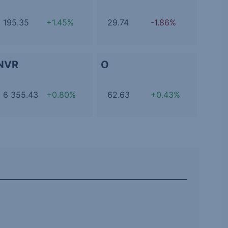
195.35
+1.45%
29.74
-1.86%
NVR
O
6 355.43
+0.80%
62.63
+0.43%