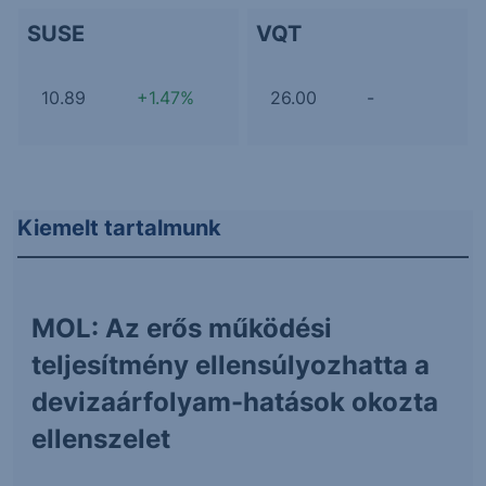
SUSE
VQT
10.89
+1.47%
26.00
-
Kiemelt tartalmunk
MOL: Az erős működési
teljesítmény ellensúlyozhatta a
devizaárfolyam-hatások okozta
ellenszelet