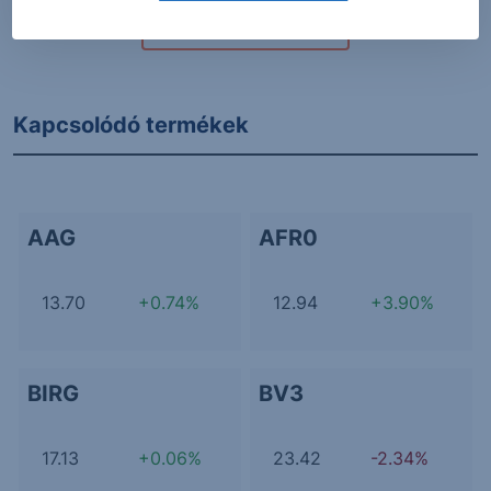
További Erste elemzések
Kapcsolódó termékek
AAG
AFR0
13.70
+0.74%
12.94
+3.90%
BIRG
BV3
17.13
+0.06%
23.42
-2.34%