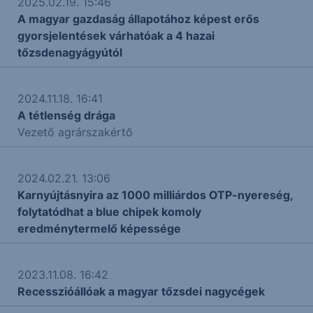
2025.02.19. 15:46
A magyar gazdaság állapotához képest erős
gyorsjelentések várhatóak a 4 hazai
tőzsdenagyágyútól
2024.11.18. 16:41
A tétlenség drága
Vezető agrárszakértő
2024.02.21. 13:06
Karnyújtásnyira az 1000 milliárdos OTP-nyereség,
folytatódhat a blue chipek komoly
eredménytermelő képessége
2023.11.08. 16:42
Recesszióállóak a magyar tőzsdei nagycégek