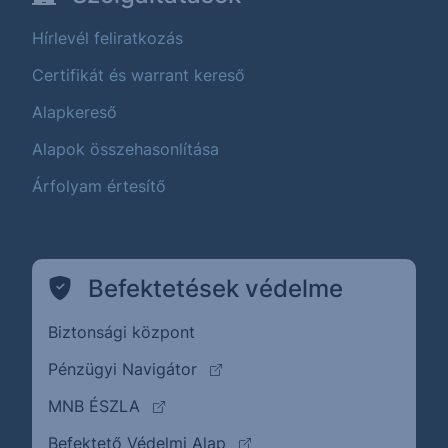
Hírlevél feliratkozás
Certifikát és warrant kereső
Alapkereső
Alapok összehasonlítása
Árfolyam értesítő
Befektetések védelme
Biztonsági központ
(külső oldalra ugrik)
Pénzügyi Navigátor
(külső oldalra ugrik)
MNB ÉSZLA
(külső oldalra ugrik)
Befektető Védelmi Alap