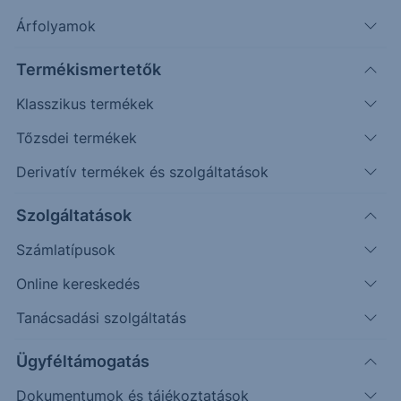
Árfolyamok
Erste Market Pro belépés
Termékismertetők
Klasszikus termékek
Tőzsdei termékek
Derivatív termékek és szolgáltatások
9.6200
Szolgáltatások
9.6000
Számlatípusok
Online kereskedés
9.5800
Tanácsadási szolgáltatás
9.5600
Ügyféltámogatás
Dokumentumok és tájékoztatások