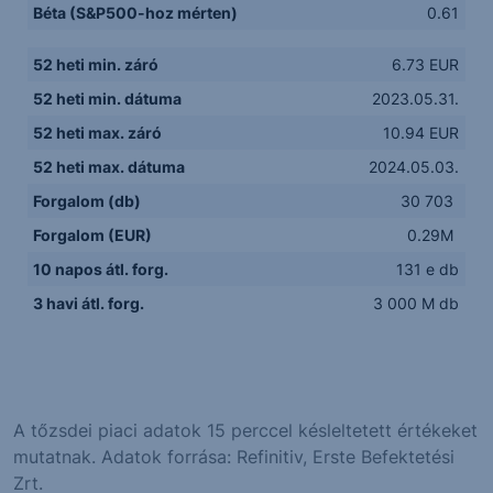
Béta (S&P500-hoz mérten)
0.61
52 heti min. záró
6.73 EUR
52 heti min. dátuma
2023.05.31.
52 heti max. záró
10.94 EUR
52 heti max. dátuma
2024.05.03.
Forgalom (db)
30 703
Forgalom (EUR)
0.29M
10 napos átl. forg.
131 e db
3 havi átl. forg.
3 000 M db
A tőzsdei piaci adatok 15 perccel késleltetett értékeket
mutatnak. Adatok forrása: Refinitiv, Erste Befektetési
Zrt.