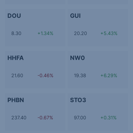
DOU
GUI
8.30
+1.34%
20.20
+5.43%
HHFA
NW0
21.60
-0.46%
19.38
+6.29%
PHBN
STO3
237.40
-0.67%
97.00
+0.31%