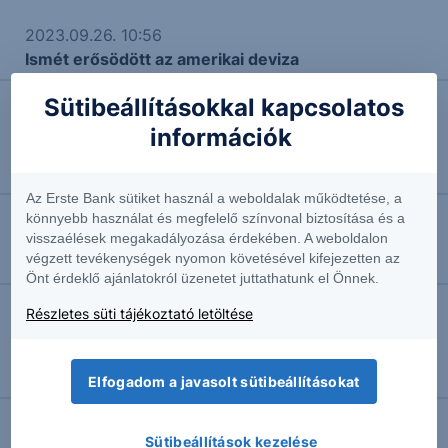
2023.09.26. 10:56
Ismét erősödött az amerikai deviza
Sütibeállításokkal kapcsolatos
2023.09.25. 09:56
információk
A hazai döntéshozók üzenetei gyengítették a
forintot
Az Erste Bank sütiket használ a weboldalak működtetése, a
könnyebb használat és megfelelő színvonal biztosítása és a
2018.02.27. 16:01
visszaélések megakadályozása érdekében. A weboldalon
végzett tevékenységek nyomon követésével kifejezetten az
Várjuk az OTP és a Waberer's eredményeit
Önt érdeklő ajánlatokról üzenetet juttathatunk el Önnek.
Részletes süti tájékoztató letöltése
2018.02.26. 11:09
Waberer’s: erős növekedés a tavalyi évhez képest,
de visszaesés az előző negyedévhez képest
Elfogadom a javasolt sütibeállításokat
Sütibeállítások kezelése