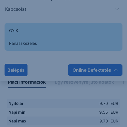
9.5400
08:00
10:00
12:00
14:00
Kapcsolat
08:00
12:00
GYIK
Panaszkezelés
Napon belüli
Historikus
Legfontosabb adatok
Belépés
Online Befektetés
Piaci információk
Egy részvényre jutó adatok
E
Nyitó ár
9.70
EUR
Napi min
9.55
EUR
Napi max
9.70
EUR