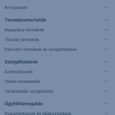
További információk kérése
Árfolyamok
Erste Market Pro belépés
Termékismertetők
Klasszikus termékek
Tőzsdei termékek
Derivatív termékek és szolgáltatások
Szolgáltatások
68.00
Számlatípusok
67.00
Online kereskedés
Tanácsadási szolgáltatás
66.00
Ügyféltámogatás
65.00
Dokumentumok és tájékoztatások