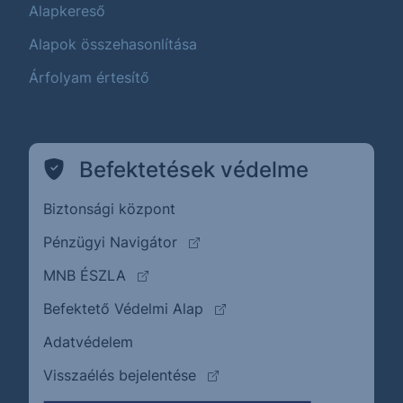
Alapkereső
Alapok összehasonlítása
Árfolyam értesítő
Befektetések védelme
Biztonsági központ
(külső oldalra ugrik)
Pénzügyi Navigátor
(külső oldalra ugrik)
MNB ÉSZLA
(külső oldalra ugrik)
Befektető Védelmi Alap
Adatvédelem
(külső oldalra ugrik)
Visszaélés bejelentése