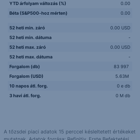
YTD árfolyam változás (%)
0.00
Béta (S&P500-hoz mérten)
0.00
52 heti min. záró
0.00 USD
52 heti min. dátuma
-
52 heti max. záró
0.00 USD
52 heti max. dátuma
-
Forgalom (db)
83 997
Forgalom (USD)
5.63M
10 napos átl. forg.
0 e db
3 havi átl. forg.
0 M db
A tőzsdei piaci adatok 15 perccel késleltetett értékeket
mutatnak. Adatok forrása: Refinitiv, Erste Befektetési