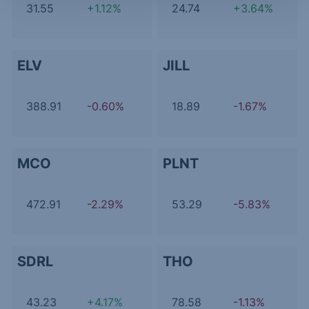
31.55
+1.12%
24.74
+3.64%
ELV
JILL
388.91
-0.60%
18.89
-1.67%
MCO
PLNT
472.91
-2.29%
53.29
-5.83%
SDRL
THO
43.23
+4.17%
78.58
-1.13%