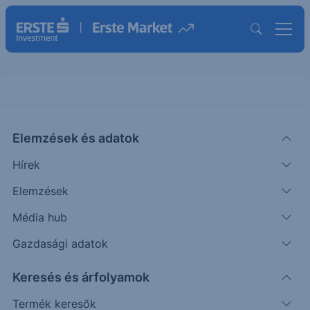
Elemzések és adatok
CQP
(USA)
CHENIERE ENERGY PARTNERS
Hírek
UNT
Elemzések
ISIN: US16411Q1013
Média hub
66.45
USD
+2.32
+3.61%
Időpont: 26.08.06. 18:54
Gazdasági adatok
Előző záró:
64.13
(26.08.05.)
Keresés és árfolyamok
Árfolyamértesítő rögzítése
Termék keresők