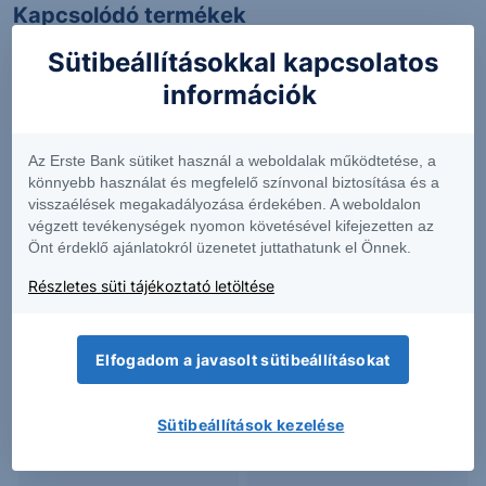
Kapcsolódó termékek
Sütibeállításokkal kapcsolatos
információk
APO
BETA
Az Erste Bank sütiket használ a weboldalak működtetése, a
könnyebb használat és megfelelő színvonal biztosítása és a
127.66
-1.60%
22.2894
+0.40%
visszaélések megakadályozása érdekében. A weboldalon
végzett tevékenységek nyomon követésével kifejezetten az
Önt érdeklő ajánlatokról üzenetet juttathatunk el Önnek.
BTI
CALX
Részletes süti tájékoztató letöltése
58.78
-0.83%
37.84
-1.74%
Elfogadom a javasolt sütibeállításokat
Sütibeállítások kezelése
CVI
DXYZ