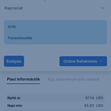
Kapcsolat
64.00
14:00
16:00
18:00
20:00
GYIK
15:00
18:00
Panaszkezelés
Napon belüli
Historikus
Legfontosabb adatok
Belépés
Online Befektetés
Piaci információk
Egy részvényre jutó adatok
E
Nyitó ár
67.14
USD
Napi min
65.62
USD