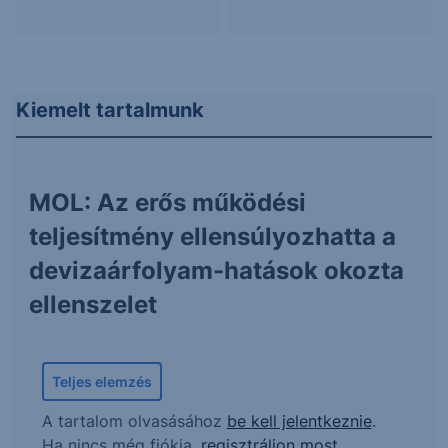
Kiemelt tartalmunk
MOL: Az erős működési
teljesítmény ellensúlyozhatta a
devizaárfolyam-hatások okozta
ellenszelet
Teljes elemzés
A tartalom olvasásához
be kell jelentkeznie
.
Ha nincs még fiókja,
regisztráljon most
.