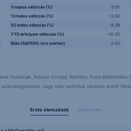
5 napos változás (%)
0.91
D
13 hetes változás (%)
-3.56
y
52 hetes változás (%)
-8.29
E
YTD árfolyam változás (%)
-10.35
D
Béta (S&P500-hoz mérten)
0.42
eket mutatnak. Adatok forrása: Refinitiv, Erste Befektetési Z
adatszolgáltatási, vagy más technikai okokból eredő hibás
Erste elemzések
Piaci hírek
és a McDonald's-nál