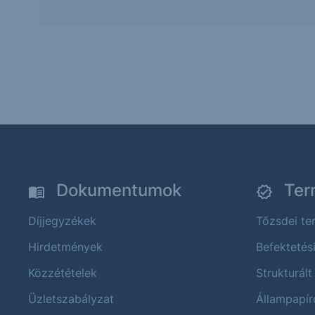
Dokumentumok
Ter
Díjjegyzékek
Tőzsdei t
Hirdetmények
Befektetés
Közzétételek
Strukturált
Üzletszabályzat
Állampapír