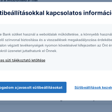
tibeállításokkal kapcsolatos informác
rikai gyorsjelentési szezon
te Bank sütiket használ a weboldalak működtetése, a könnyebb használ
elő színvonal biztosítása és a visszaélések megakadályozása érdekébe
alon végzett tevékenységek nyomon követésével kifejezetten az Önt é
 McDonald’s
okról üzenetet juttathatunk el Önnek.
es süti tájékoztató letöltése
ekedés a McDonalds-tól
ogadom a javasolt sütibeállításokat
Sütibeállítások keze
ésre számítanak az amerikai cégek a háború árnyékában