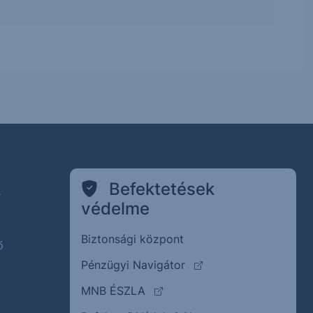
k
Befektetések
védelme
Biztonsági központ
ő
(külső oldalra ugrik)
Pénzügyi Navigátor
(külső oldalra ugrik)
MNB ÉSZLA