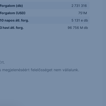
Forgalom (db)
2 731 316
Forgalom (USD)
751M
10 napos átl. forg.
5 131 e db
3 havi átl. forg.
96 756 M db
rt.
 megjelenéséért felelősséget nem vállalunk.