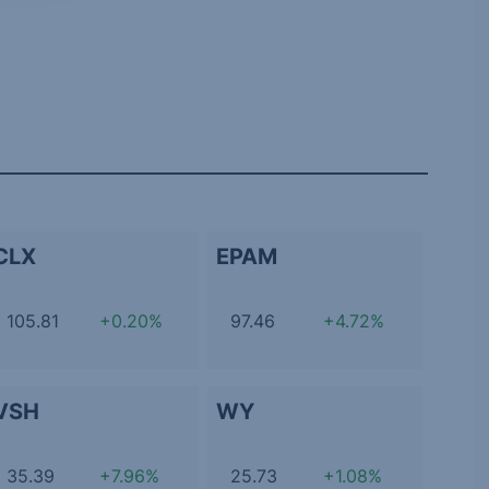
CLX
EPAM
105.81
+0.20%
97.46
+4.72%
VSH
WY
35.39
+7.96%
25.73
+1.08%