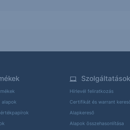
mékek
Szolgáltatáso
ermékek
Hírlevél feliratkozás
i alapok
Certifikát és warrant keres
 értékpapírok
Alapkereső
ok
Alapok összehasonlítása