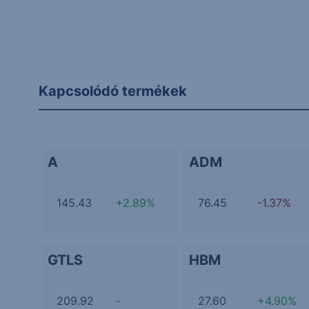
Kapcsolódó termékek
A
ADM
145.43
+2.89%
76.45
-1.37%
GTLS
HBM
209.92
-
27.60
+4.90%