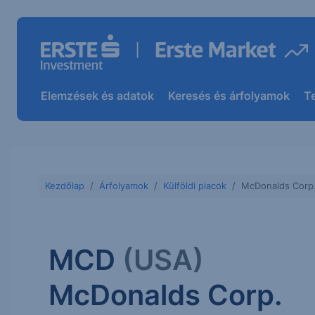
Elemzések és adatok
Keresés és árfolyamok
T
Kezdőlap
Árfolyamok
Külföldi piacok
McDonalds Corp
MCD
(USA)
McDonalds Corp.