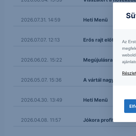
Sü
2026.07.31. 14:59
Heti Menü
2026.07.07. 12:13
Erős rajt előtt az ame
Az Ers
megfel
webold
2026.06.02. 15:22
Megújulásra készül a
ajánlat
Részlet
2026.05.07. 15:36
A vártál nagyobb növ
2026.04.30. 13:49
Heti Menü
Elf
2026.04.08. 11:57
Jókora profitnöveked