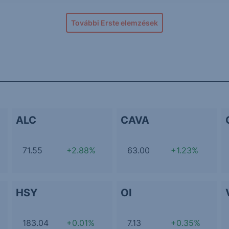
További Erste elemzések
ALC
CAVA
71.55
+2.88%
63.00
+1.23%
HSY
OI
183.04
+0.01%
7.13
+0.35%