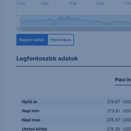
13:30
14:00
14:30
15:00
15:3
14:00
15:00
Napon belüli
Historikus
Legfontosabb adatok
Piaci i
Nyitó ár
274.87
US
Napi min
273.61
US
Napi max
276.87
US
Utolsó kötés
274.30
US