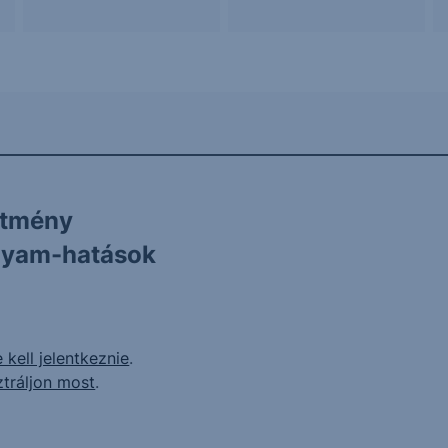
ítmény
olyam-hatások
 kell jelentkeznie
.
ztráljon most
.