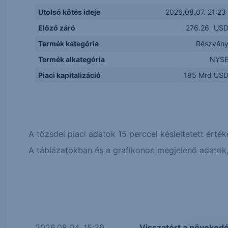
Utolsó kötés ideje
2026.08.07. 21:23
Előző záró
276.26
US
Termék kategória
Részvén
Termék alkategória
NYS
Piaci kapitalizáció
195 Mrd US
A tőzsdei piaci adatok 15 perccel késleltetett érték
A táblázatokban és a grafikonon megjelenő adatok, 
2026.08.04. 15:39
Visszatért a növeked