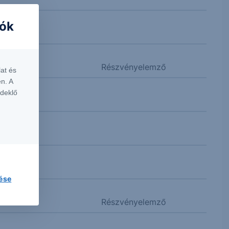
iók
Részvényelemző
at és
n. A
rdeklő
lése
Részvényelemző