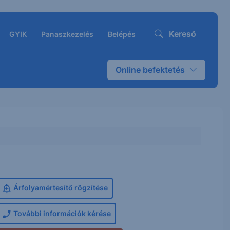
Kereső
GYIK
Panaszkezelés
Belépés
Online befektetés
Árfolyamértesítő rögzítése
További információk kérése