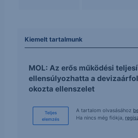
Kiemelt tartalmunk
MOL: Az erős működési teljes
ellensúlyozhatta a devizaárf
okozta ellenszelet
A tartalom olvasásához
be
Teljes
Ha nincs még fiókja,
regis
elemzés