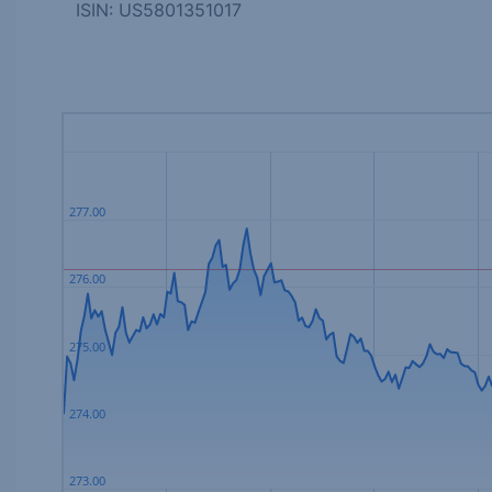
ISIN: US5801351017
277.00
276.00
275.00
274.00
273.00