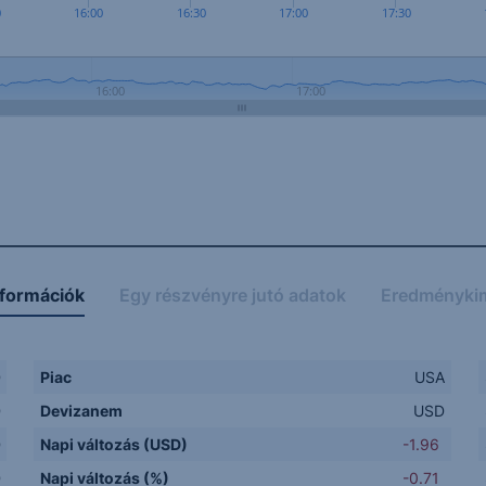
0
16:00
16:30
17:00
17:30
16:00
17:00
nformációk
Egy részvényre jutó adatok
Eredményki
D
Piac
USA
D
Devizanem
USD
D
Napi változás (USD)
-1.96
D
Napi változás (%)
-0.71