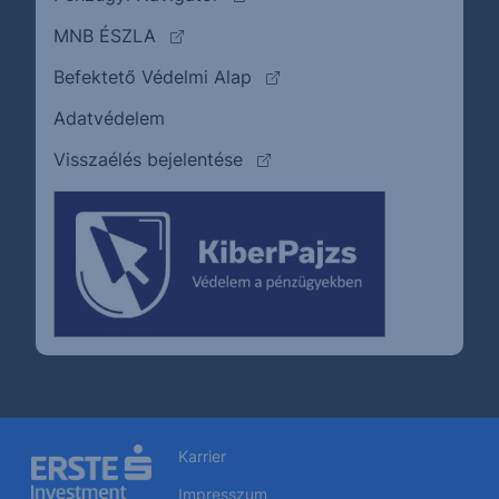
(külső oldalra ugrik)
MNB ÉSZLA
(külső oldalra ugrik)
Befektető Védelmi Alap
Adatvédelem
(külső oldalra ugrik)
Visszaélés bejelentése
Karrier
Impresszum