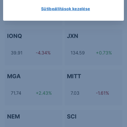
Sütibeállítások kezelése
166.16
-1.25%
2.89
+7.43%
IONQ
JXN
39.91
-4.34%
134.59
+0.73%
MGA
MITT
71.74
+2.43%
7.03
-1.61%
NEM
SCI