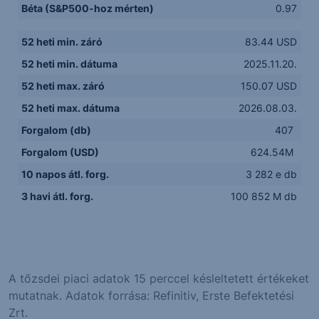
Béta (S&P500-hoz mérten)
0.97
52 heti min. záró
83.44 USD
52 heti min. dátuma
2025.11.20.
52 heti max. záró
150.07 USD
52 heti max. dátuma
2026.08.03.
Forgalom (db)
407
Forgalom (USD)
624.54M
10 napos átl. forg.
3 282 e db
3 havi átl. forg.
100 852 M db
A tőzsdei piaci adatok 15 perccel késleltetett értékeket
mutatnak. Adatok forrása: Refinitiv, Erste Befektetési
Zrt.