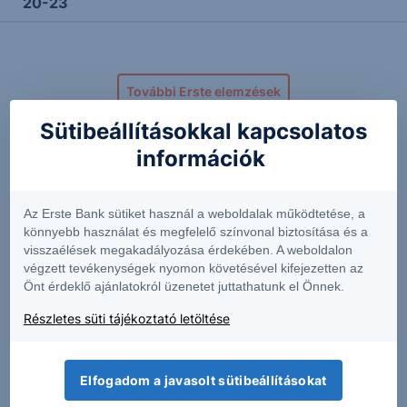
20-23
További Erste elemzések
Sütibeállításokkal kapcsolatos
információk
Kapcsolódó termékek
Az Erste Bank sütiket használ a weboldalak működtetése, a
könnyebb használat és megfelelő színvonal biztosítása és a
visszaélések megakadályozása érdekében. A weboldalon
ALSN
AOS
végzett tevékenységek nyomon követésével kifejezetten az
Önt érdeklő ajánlatokról üzenetet juttathatunk el Önnek.
118.11
-3.68%
63.18
-0.30%
Részletes süti tájékoztató letöltése
Elfogadom a javasolt sütibeállításokat
CFR
GROY