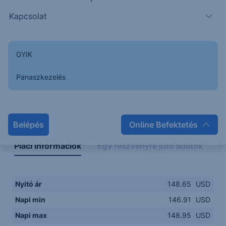
147.0000
14:00
16:00
18:00
20:00
Kapcsolat
15:00
18:00
GYIK
Panaszkezelés
Napon belüli
Historikus
Legfontosabb adatok
Belépés
Online Befektetés
Piaci információk
Egy részvényre jutó adatok
E
Nyitó ár
148.65
USD
Napi min
146.91
USD
Napi max
148.95
USD