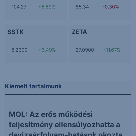
104.27
+6.69%
85.34
-0.30%
SSTK
ZETA
6.2300
+3.49%
27.0900
+11.67%
Kiemelt tartalmunk
MOL: Az erős működési
teljesítmény ellensúlyozhatta a
devizaárfolyam-hatások okozta