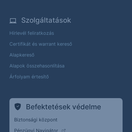
Szolgáltatások
Hírlevél feliratkozás
Certifikát és warrant kereső
Alapkereső
Alapok összehasonlítása
Árfolyam értesítő
Befektetések védelme
Biztonsági központ
(külső oldalra ugrik)
Pénzügyi Navigátor