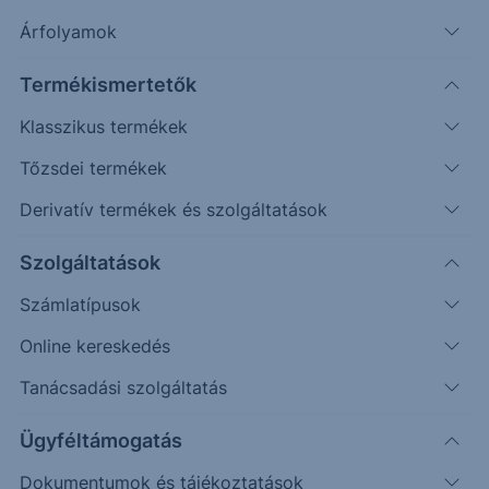
Árfolyamok
Erste Market Pro belépés
Termékismertetők
Klasszikus termékek
Tőzsdei termékek
Derivatív termékek és szolgáltatások
148.0000
Szolgáltatások
147.7500
Számlatípusok
Online kereskedés
147.5000
Tanácsadási szolgáltatás
147.2500
Ügyféltámogatás
Dokumentumok és tájékoztatások