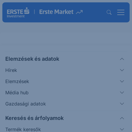
Elemzések és adatok
TGT
(USA)
TARGET ORD
Hírek
ISIN: US87612E1064
Elemzések
147.74
USD
-0.37
-0.25%
Média hub
Időpont: 26.08.05. 22:00
Előző záró:
147.70
(26.08.05.)
Gazdasági adatok
Árfolyamértesítő rögzítése
Keresés és árfolyamok
Termék keresők
További információk kérése