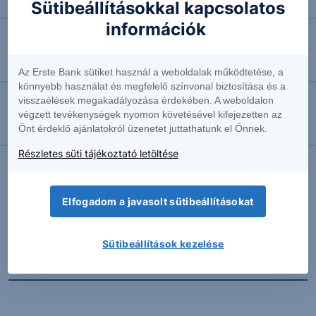
Ismét halasztják a Bayer perét
Sütibeállításokkal kapcsolatos
információk
2026.08.06. 10:51
Feladta ellenállását a Commerzbank
Az Erste Bank sütiket használ a weboldalak működtetése, a
könnyebb használat és megfelelő színvonal biztosítása és a
visszaélések megakadályozása érdekében. A weboldalon
2026.08.06. 10:39
végzett tevékenységek nyomon követésével kifejezetten az
Önt érdeklő ajánlatokról üzenetet juttathatunk el Önnek.
Megemelte előrejelzését a Siemens
Részletes süti tájékoztató letöltése
További Erste elemzések
Elfogadom a javasolt sütibeállításokat
Sütibeállítások kezelése
Kapcsolódó termékek