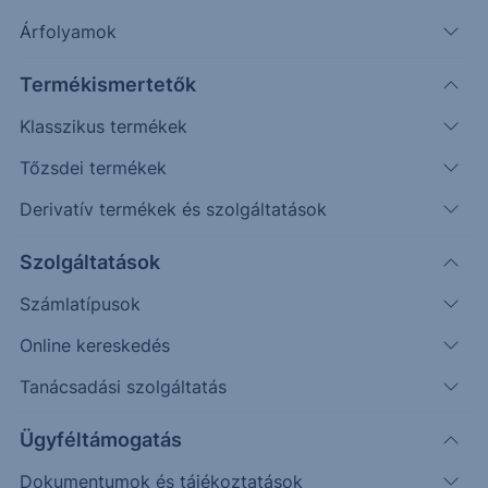
Árfolyamok
Erste Market Pro belépés
Termékismertetők
Klasszikus termékek
Tőzsdei termékek
Derivatív termékek és szolgáltatások
8.3500
Szolgáltatások
8.3000
Számlatípusok
8.2500
Online kereskedés
8.2000
Tanácsadási szolgáltatás
8.1500
Ügyféltámogatás
Dokumentumok és tájékoztatások