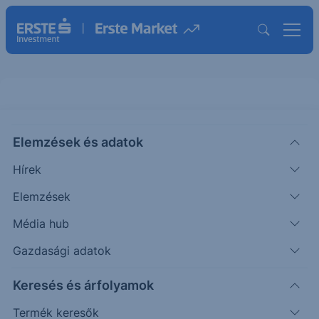
Elemzések és adatok
NOA3
(XETRA)
NOKIA (DEM)
Hírek
ISIN: FI0009000681
Elemzések
8.31
EUR
-0.13
-1.56%
Média hub
Időpont: 26.08.06. 17:34
Előző záró:
8.31
(26.08.06.)
Gazdasági adatok
Árfolyamértesítő rögzítése
Keresés és árfolyamok
Termék keresők
További információk kérése