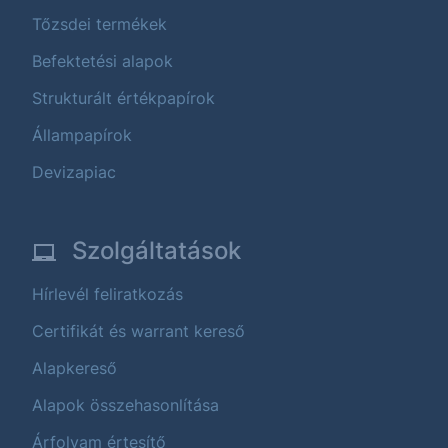
Tőzsdei termékek
Befektetési alapok
Strukturált értékpapírok
Állampapírok
Devizapiac
Szolgáltatások
Hírlevél feliratkozás
Certifikát és warrant kereső
Alapkereső
Alapok összehasonlítása
Árfolyam értesítő