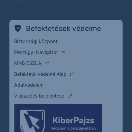
Befektetések védelme
Biztonsági központ
(külső oldalra ugrik)
Pénzügyi Navigátor
(külső oldalra ugrik)
MNB ÉSZLA
(külső oldalra ugrik)
Befektető Védelmi Alap
Adatvédelem
(külső oldalra ugrik)
Visszaélés bejelentése