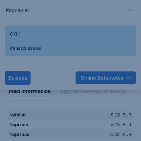
8.1000
08:00
10:00
12:00
14:00
Kapcsolat
08:00
12:00
GYIK
Panaszkezelés
Napon belüli
Historikus
Legfontosabb adatok
Belépés
Online Befektetés
Piaci információk
Egy részvényre jutó adatok
E
Nyitó ár
8.22
EUR
Napi min
8.13
EUR
Napi max
8.38
EUR