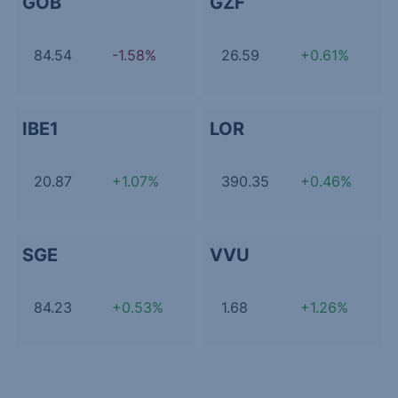
GOB
GZF
84.54
-1.58%
26.59
+0.61%
IBE1
LOR
20.87
+1.07%
390.35
+0.46%
SGE
VVU
84.23
+0.53%
1.68
+1.26%