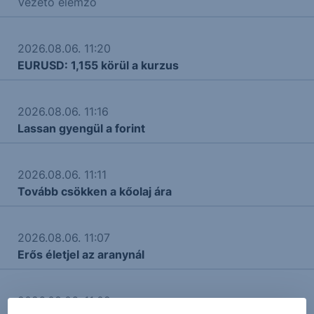
Vezető elemző
2026.08.06. 11:20
EURUSD: 1,155 körül a kurzus
2026.08.06. 11:16
Lassan gyengül a forint
2026.08.06. 11:11
Tovább csökken a kőolaj ára
2026.08.06. 11:07
Erős életjel az aranynál
2026.08.06. 11:02