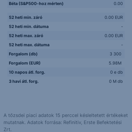
Béta (S&P500-hoz mérten)
0.00
52 heti min. záró
0.00 EUR
52 heti min. dátuma
-
52 heti max. záró
0.00 EUR
52 heti max. dátuma
-
Forgalom (db)
3 300
Forgalom (EUR)
5.98M
10 napos átl. forg.
0 e db
3 havi átl. forg.
0 M db
A tőzsdei piaci adatok 15 perccel késleltetett értékeket
mutatnak. Adatok forrása: Refinitiv, Erste Befektetési
Zrt.