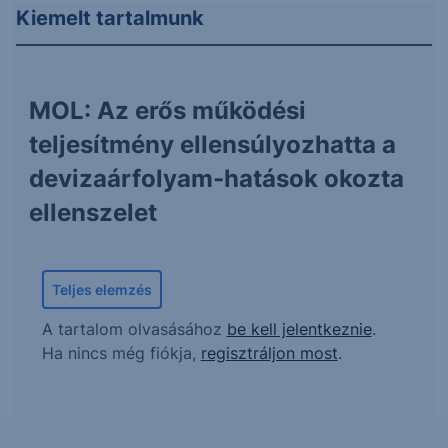
Kiemelt tartalmunk
MOL: Az erős működési
teljesítmény ellensúlyozhatta a
devizaárfolyam-hatások okozta
ellenszelet
Teljes elemzés
A tartalom olvasásához
be kell jelentkeznie
.
Ha nincs még fiókja,
regisztráljon most
.