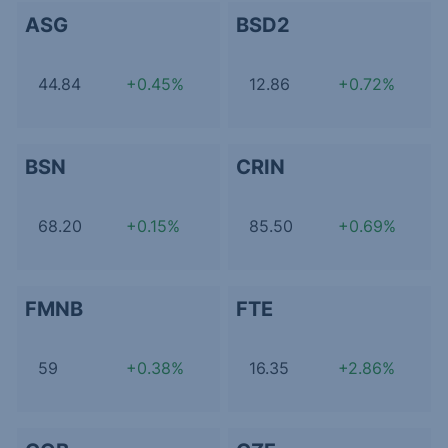
ASG
BSD2
44.84
+0.45%
12.86
+0.72%
BSN
CRIN
68.20
+0.15%
85.50
+0.69%
FMNB
FTE
59
+0.38%
16.35
+2.86%