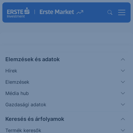
Elemzések és adatok
FTE
(XETRA)
FRANCE TELECOM
Hírek
ISIN: FR0000133308
Elemzések
16.35
EUR
+0.46
+2.86%
Média hub
Időpont: 26.08.06. 17:34
Előző záró:
15.90
(26.08.06.)
Gazdasági adatok
Árfolyamértesítő rögzítése
Keresés és árfolyamok
Termék keresők
További információk kérése