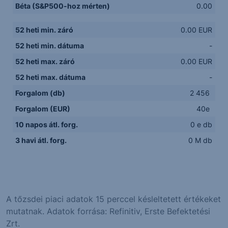
Béta (S&P500-hoz mérten)
0.00
52 heti min. záró
0.00 EUR
52 heti min. dátuma
-
52 heti max. záró
0.00 EUR
52 heti max. dátuma
-
Forgalom (db)
2 456
Forgalom (EUR)
40e
10 napos átl. forg.
0 e db
3 havi átl. forg.
0 M db
A tőzsdei piaci adatok 15 perccel késleltetett értékeket
mutatnak. Adatok forrása: Refinitiv, Erste Befektetési
Zrt.