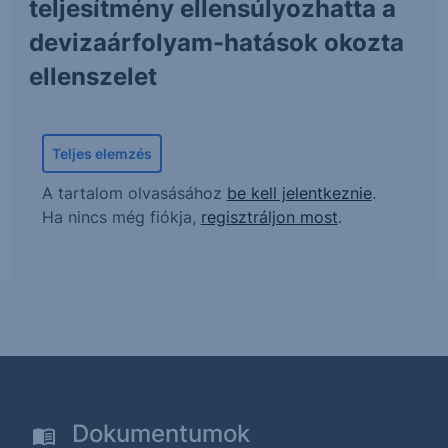
teljesítmény ellensúlyozhatta a
devizaárfolyam-hatások okozta
ellenszelet
Teljes elemzés
A tartalom olvasásához
be kell jelentkeznie
.
Ha nincs még fiókja,
regisztráljon most
.
Dokumentumok