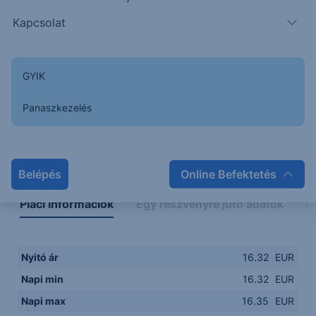
15.9000
08:00
10:00
12:00
14:00
Kapcsolat
08:00
12:00
GYIK
Panaszkezelés
Napon belüli
Historikus
Legfontosabb adatok
Belépés
Online Befektetés
Piaci információk
Egy részvényre jutó adatok
E
Nyitó ár
16.32
EUR
Napi min
16.32
EUR
Napi max
16.35
EUR