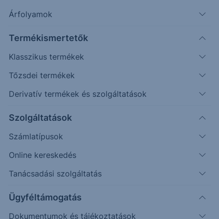
Árfolyamok
Erste Market Pro belépés
Termékismertetők
Klasszikus termékek
Tőzsdei termékek
Derivatív termékek és szolgáltatások
16.3000
Szolgáltatások
16.2000
Számlatípusok
Online kereskedés
16.1000
Tanácsadási szolgáltatás
16.0000
Ügyféltámogatás
Dokumentumok és tájékoztatások