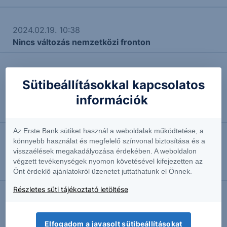
2024.02.19. 10:38
Nincs változás nemzetközi fronton
2024.02.09. 16:07
Sütibeállításokkal kapcsolatos
Értelmetlen érzelmek – A szentiment és a
információk
fundamentumok közt tátongó szakadék
Termékfejlesztő
Az Erste Bank sütiket használ a weboldalak működtetése, a
könnyebb használat és megfelelő színvonal biztosítása és a
2023.10.31. 13:44
visszaélések megakadályozása érdekében. A weboldalon
Citi Protect Express OneStar Cybersecurity USD
végzett tevékenységek nyomon követésével kifejezetten az
23-26
Önt érdeklő ajánlatokról üzenetet juttathatunk el Önnek.
Részletes süti tájékoztató letöltése
2023.03.30. 12:05
Mit kezdjünk a kiszámíthatatlannal? Haladó
Elfogadom a javasolt sütibeállításokat