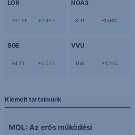
LOR
NOA3
390.35
+0.46%
8.31
-1.56%
SGE
VVU
84.23
+0.53%
1.68
+1.26%
Kiemelt tartalmunk
MOL: Az erős működési