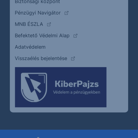
Biztonsági központ
(külső oldalra ugrik)
Pénzügyi Navigátor
(külső oldalra ugrik)
MNB ÉSZLA
(külső oldalra ugrik)
Befektető Védelmi Alap
Adatvédelem
(külső oldalra ugrik)
Visszaélés bejelentése