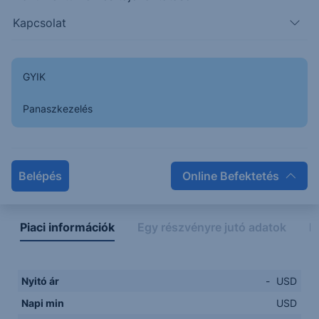
Kapcsolat
GYIK
Panaszkezelés
Napon belüli
Historikus
Legfontosabb adatok
Belépés
Online Befektetés
Piaci információk
Egy részvényre jutó adatok
E
Nyitó ár
-
USD
Napi min
USD