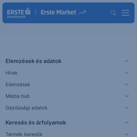
Elemzések és adatok
NGCA
(USA)
NextGen Acquisition II Ord Shs
Hírek
Class A
Elemzések
ISIN: KYG653171028
Média hub
9.25
USD
—
-
-
Időpont: -
Gazdasági adatok
Előző záró:
9.25
(26.08.07.)
Keresés és árfolyamok
Árfolyamértesítő rögzítése
Termék keresők