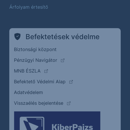
Árfolyam értesítő
Befektetések védelme
Biztonsági központ
(külső oldalra ugrik)
Pénzügyi Navigátor
(külső oldalra ugrik)
MNB ÉSZLA
(külső oldalra ugrik)
Befektető Védelmi Alap
Adatvédelem
(külső oldalra ugrik)
Visszaélés bejelentése