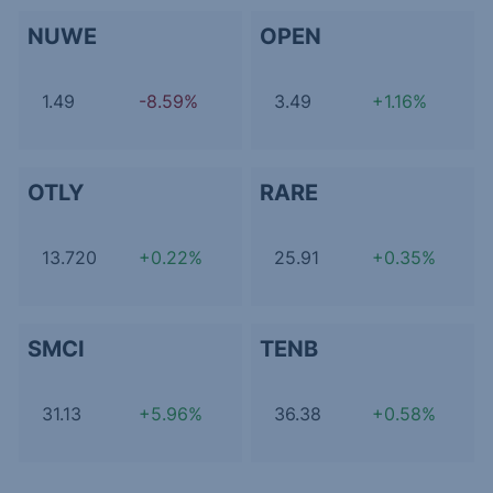
NUWE
OPEN
1.49
-8.59%
3.49
+1.16%
OTLY
RARE
13.720
+0.22%
25.91
+0.35%
SMCI
TENB
31.13
+5.96%
36.38
+0.58%