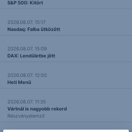
S&P 500: Kitört
2026.08.07. 15:17
Nasdaq: Falba ütközött
2026.08.07. 15:09
DAX: Lendületbe jött
2026.08.07. 12:50
Heti Menü
2026.08.07. 11:35
Vártnál is nagyobb rekord
Részvényelemző