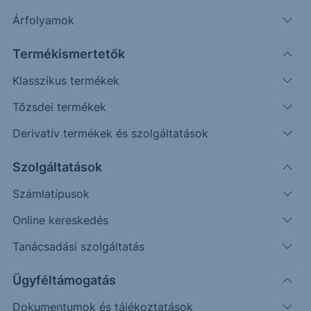
További információk kérése
Árfolyamok
Erste Market Pro belépés
Termékismertetők
Klasszikus termékek
Tőzsdei termékek
Derivatív termékek és szolgáltatások
Szolgáltatások
Számlatípusok
Online kereskedés
Tanácsadási szolgáltatás
Ez a grafikon jelenleg nem elérhető.
Ügyféltámogatás
Dokumentumok és tájékoztatások