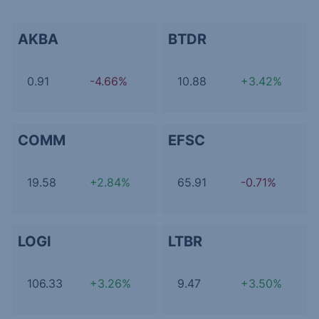
AKBA
BTDR
0.91
-4.66%
10.88
+3.42%
COMM
EFSC
19.58
+2.84%
65.91
-0.71%
LOGI
LTBR
106.33
+3.26%
9.47
+3.50%