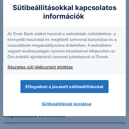
2026.08.07. 10:44
Sütibeállításokkal kapcsolatos
Négyhavi mélyponton a forint
információk
2026.08.07. 10:41
Az Erste Bank sütiket használ a weboldalak működtetése, a
EURUSD: munkapiaci jelentésre várva
könnyebb használat és megfelelő színvonal biztosítása és a
visszaélések megakadályozása érdekében. A weboldalon
végzett tevékenységek nyomon követésével kifejezetten az
2026.08.07. 10:37
Önt érdeklő ajánlatokról üzenetet juttathatunk el Önnek.
Megint emelkedésben az olaj
Részletes süti tájékoztató letöltése
Elfogadom a javasolt sütibeállításokat
További Erste elemzések
Sütibeállítások kezelése
Kapcsolódó termékek