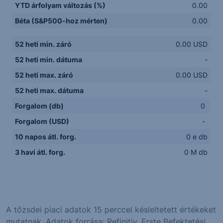
YTD árfolyam változás (%)
0.00
Béta (S&P500-hoz mérten)
0.00
52 heti min. záró
0.00 USD
52 heti min. dátuma
-
52 heti max. záró
0.00 USD
52 heti max. dátuma
-
Forgalom (db)
0
Forgalom (USD)
-
10 napos átl. forg.
0 e db
3 havi átl. forg.
0 M db
A tőzsdei piaci adatok 15 perccel késleltetett értékeket
mutatnak. Adatok forrása: Refinitiv, Erste Befektetési