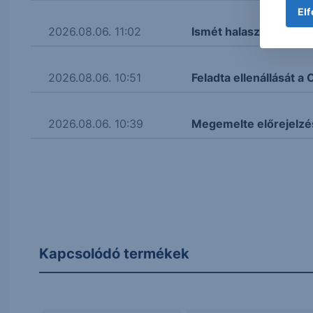
Elf
2026.08.06. 11:02
Ismét halasztják a Bay
2026.08.06. 10:51
Feladta ellenállását 
2026.08.06. 10:39
Megemelte előrejelzé
Kapcsolódó termékek