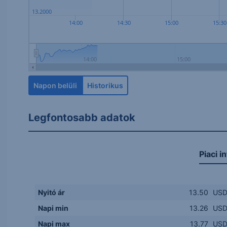
13.2000
14:00
14:30
15:00
15:30
14:00
15:00
Napon belüli
Historikus
Legfontosabb adatok
Piaci i
Nyitó ár
13.50
US
Napi min
13.26
US
Napi max
13.77
US