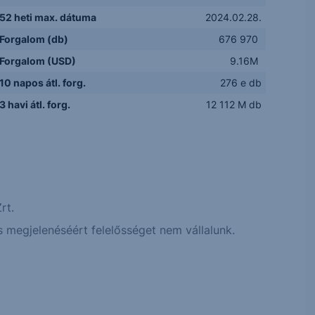
52 heti max. dátuma
2024.02.28.
Forgalom (db)
676 970
Forgalom (USD)
9.16M
10 napos átl. forg.
276 e db
3 havi átl. forg.
12 112 M db
rt.
 megjelenéséért felelősséget nem vállalunk.