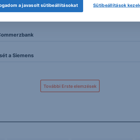
ogadom a javasolt sütibeállításokat
Sütibeállítások keze
er perét
a Commerzbank
sét a Siemens
További Erste elemzések