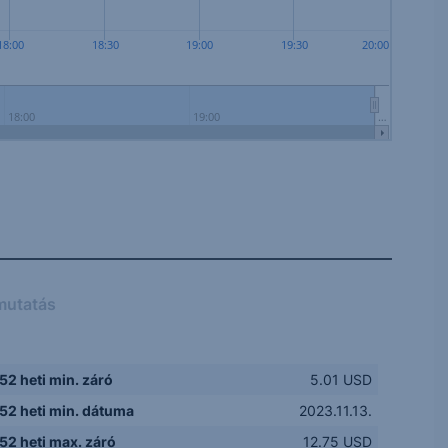
18:00
18:30
19:00
19:30
20:00
18:00
19:00
…
mutatás
52 heti min. záró
5.01 USD
52 heti min. dátuma
2023.11.13.
52 heti max. záró
12.75 USD