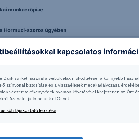
ikai munkaerőpiac
 a Hormuzi-szoros ügyében
tibeállításokkal kapcsolatos informác
dott az OTP!
 kurzus
te Bank sütiket használ a weboldalak működtetése, a könnyebb használ
elő színvonal biztosítása és a visszaélések megakadályozása érdekébe
nt
alon végzett tevékenységek nyomon követésével kifejezetten az Önt é
okról üzenetet juttathatunk el Önnek.
es süti tájékoztató letöltése
aj ára
l