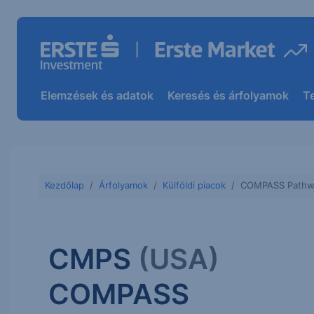
Elemzések és adatok
Keresés és árfolyamok
T
Kezdőlap
Árfolyamok
Külföldi piacok
COMPASS Pathw
CMPS
(USA)
COMPASS