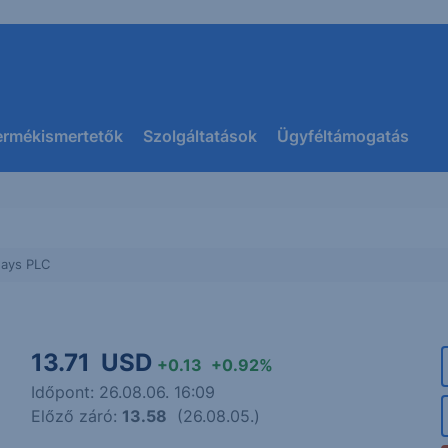
ermékismertetők
Szolgáltatások
Ügyféltámogatás
ays PLC
13.71
USD
+0.13
+0.92%
Időpont: 26.08.06. 16:09
Előző záró:
13.58
(26.08.05.)