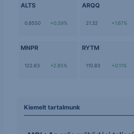
ALTS
ARQQ
0.8550
+0.59%
21.32
+1.67%
MNPR
RYTM
122.63
+2.85%
110.83
+0.11%
Kiemelt tartalmunk