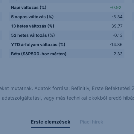
D
Napi változás (%)
+0.92
5 napos változás (%)
-5.34
D
13 hetes változás (%)
-39.77
y
52 hetes változás (%)
-0.13
Q
YTD árfolyam változás (%)
-14.86
D
Béta (S&P500-hoz mérten)
2.33
eket mutatnak. Adatok forrása: Refinitiv, Erste Befektetési Z
adatszolgáltatási, vagy más technikai okokból eredő hibás
Erste elemzések
Piaci hírek