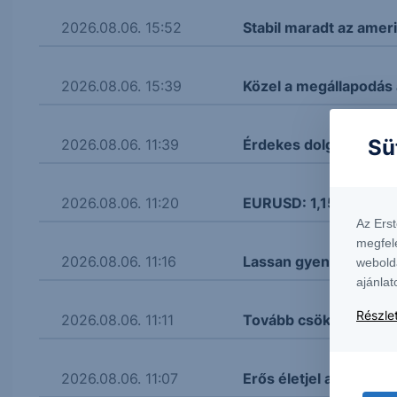
2026.08.06. 15:52
Stabil maradt az amer
2026.08.06. 15:39
Közel a megállapodás
Sü
2026.08.06. 11:39
Érdekes dolgokat mon
2026.08.06. 11:20
EURUSD: 1,155 körül a
Az Ers
megfel
2026.08.06. 11:16
Lassan gyengül a fori
webold
ajánlat
Részlet
2026.08.06. 11:11
Tovább csökken a kőol
2026.08.06. 11:07
Erős életjel az aranyná