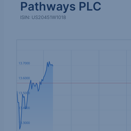
Pathways PLC
ISIN: US20451W1018
13.7000
13.6000
13.5000
13.4000
13.3000