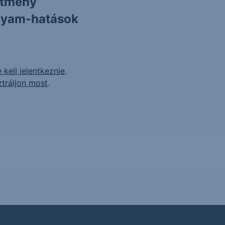
ítmény
olyam-hatások
 kell jelentkeznie
.
ztráljon most
.