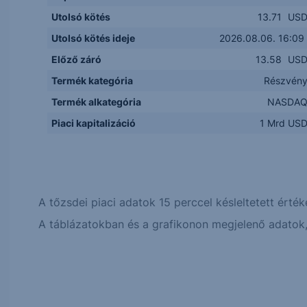
Utolsó kötés
13.71
US
Utolsó kötés ideje
2026.08.06. 16:09
Előző záró
13.58
US
Termék kategória
Részvén
Termék alkategória
NASDA
Piaci kapitalizáció
1 Mrd US
A tőzsdei piaci adatok 15 perccel késleltetett érték
A táblázatokban és a grafikonon megjelenő adatok, 