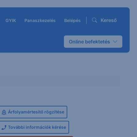
Kereső
GYIK
Panaszkezelés
Belépés
Online befektetés
Árfolyamértesítő rögzítése
További információk kérése