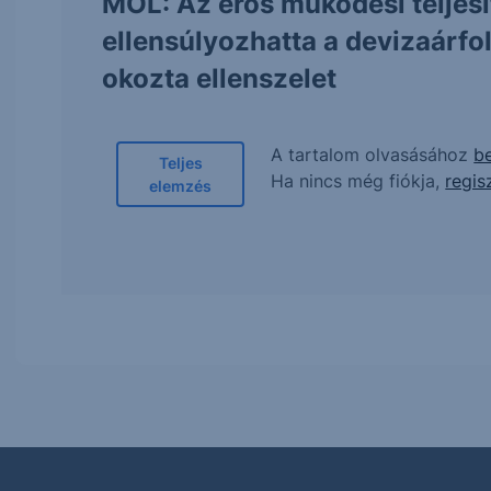
MOL: Az erős működési teljes
ellensúlyozhatta a devizaárf
okozta ellenszelet
A tartalom olvasásához
be
Teljes
Ha nincs még fiókja,
regis
elemzés