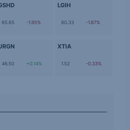
GSHD
LGIH
65.65
-1.95%
60.33
-1.87%
URGN
XTIA
46.50
+0.14%
1.52
-0.33%