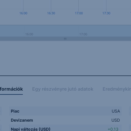
16:00
16:30
17:00
17:30
16:00
17:00
nformációk
Egy részvényre jutó adatok
Eredményki
D
Piac
USA
D
Devizanem
USD
D
Napi változás (USD)
+0.13