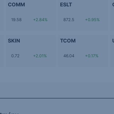
COMM
ESLT
19.58
+2.84%
872.5
+0.95%
SKIN
TCOM
0.72
+2.01%
46.04
+0.17%