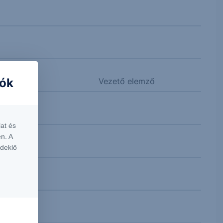
iók
Vezető elemző
at és
n. A
rdeklő