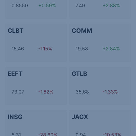
0.8550
+0.59%
7.49
+2.88%
CLBT
COMM
15.46
-1.15%
19.58
+2.84%
EEFT
GTLB
73.07
-1.62%
35.68
-1.33%
INSG
JAGX
5.31
-28.60%
0.94
-10.53%