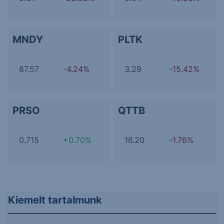
MNDY
PLTK
87.57
-4.24%
3.29
-15.42%
PRSO
QTTB
0.715
+0.70%
16.20
-1.76%
Kiemelt tartalmunk