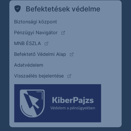
Befektetések védelme
Biztonsági központ
(külső oldalra ugrik)
Pénzügyi Navigátor
(külső oldalra ugrik)
MNB ÉSZLA
(külső oldalra ugrik)
Befektető Védelmi Alap
Adatvédelem
(külső oldalra ugrik)
Visszaélés bejelentése