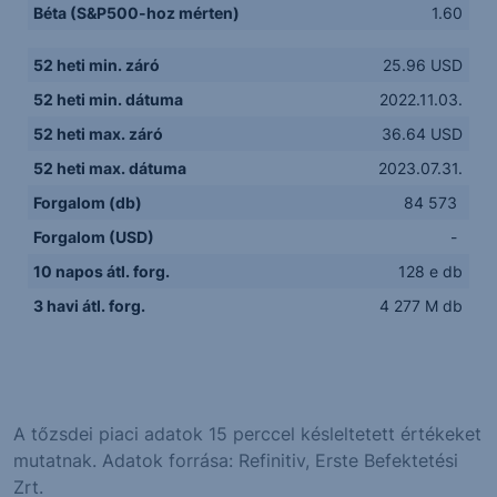
Béta (S&P500-hoz mérten)
1.60
52 heti min. záró
25.96 USD
52 heti min. dátuma
2022.11.03.
52 heti max. záró
36.64 USD
52 heti max. dátuma
2023.07.31.
Forgalom (db)
84 573
Forgalom (USD)
-
10 napos átl. forg.
128 e db
3 havi átl. forg.
4 277 M db
A tőzsdei piaci adatok 15 perccel késleltetett értékeket
mutatnak. Adatok forrása: Refinitiv, Erste Befektetési
Zrt.