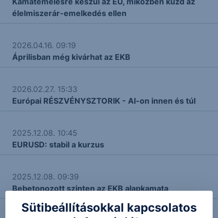
Kamatemelésre készül az EU, miközben küzd az
élelmiszerár-emelkedés ellen
2026.04.16. 09:19
Áprilisban még kivárhat az EKB
2026.02.27. 15:33
Európai RÉSZVÉNYSZTORIK - AI-on innen és túl
2025.12.08. 10:45
EURUSD: stabil a kurzus
2025.12.08. 09:39
Bebetonozott szinten az EKB alapkamata
Sütibeállításokkal kapcsolatos