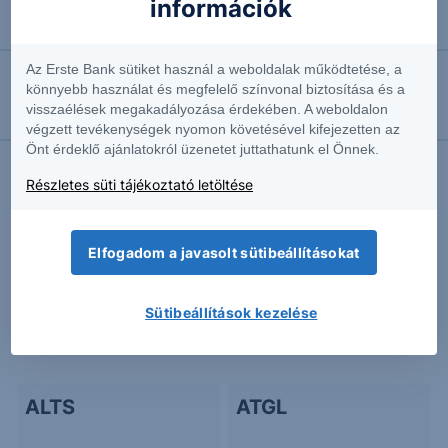
információk
2025.10.02. 15:39
Smart Infrastructure
Az Erste Bank sütiket használ a weboldalak működtetése, a
könnyebb használat és megfelelő színvonal biztosítása és a
2025.06.13. 10:20
visszaélések megakadályozása érdekében. A weboldalon
Visszhangozzák az EKB üzenetét
végzett tevékenységek nyomon követésével kifejezetten az
Önt érdeklő ajánlatokról üzenetet juttathatunk el Önnek.
Részletes süti tájékoztató letöltése
További Erste elemzések
Elfogadom a javasolt sütibeállításokat
Kapcsolódó termékek
Sütibeállítások kezelése
ALTS
ATGL