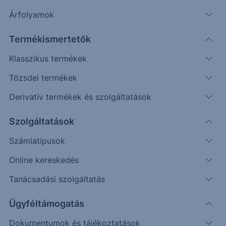
Árfolyamok
Erste Market Pro belépés
Termékismertetők
Klasszikus termékek
Tőzsdei termékek
Derivatív termékek és szolgáltatások
Szolgáltatások
Számlatípusok
Online kereskedés
Ez a grafikon jelenleg nem elérhető.
Tanácsadási szolgáltatás
Ügyféltámogatás
Dokumentumok és tájékoztatások