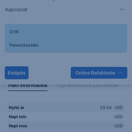
Kapcsolat
GYIK
Panaszkezelés
Napon belüli
Historikus
Legfontosabb adatok
Belépés
Online Befektetés
Piaci információk
Egy részvényre jutó adatok
E
Nyitó ár
33.54
USD
Napi min
USD
Napi max
USD