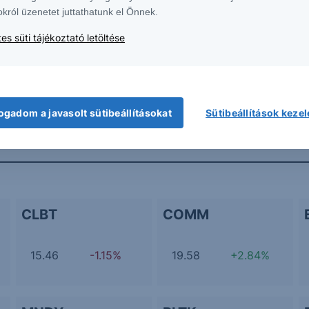
okról üzenetet juttathatunk el Önnek.
es süti tájékoztató letöltése
További Erste elemzések
ogadom a javasolt sütibeállításokat
Sütibeállítások keze
CLBT
COMM
15.46
-1.15%
19.58
+2.84%