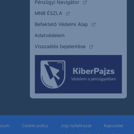
(külső oldalra ugrik)
Pénzügyi Navigátor
(külső oldalra ugrik)
MNB ÉSZLA
(külső oldalra ugrik
Befektető Védelmi Alap
Adatvédelem
(külső oldalra ugrik)
Visszaélés bejelentése
szum
Cookie policy
Jogi nyilatkozat
Kapcsolat