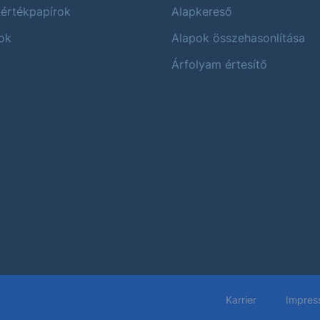
 értékpapírok
Alapkereső
ok
Alapok összehasonlítása
Árfolyam értesítő
Karrier
Impres