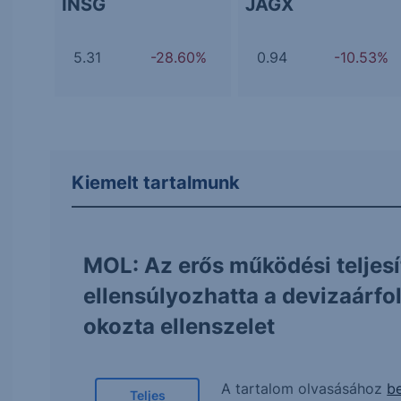
INSG
JAGX
5.31
-28.60%
0.94
-10.53%
Kiemelt tartalmunk
MOL: Az erős működési teljes
ellensúlyozhatta a devizaárf
okozta ellenszelet
A tartalom olvasásához
be
Teljes