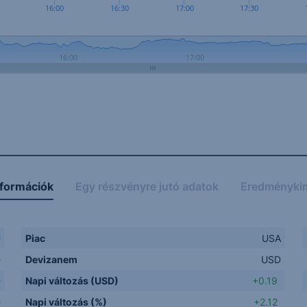
16:00
16:30
17:00
17:30
16:00
17:00
nformációk
Egy részvényre jutó adatok
Eredményki
D
Piac
USA
D
Devizanem
USD
D
Napi változás (USD)
+0.19
D
Napi változás (%)
+2.12