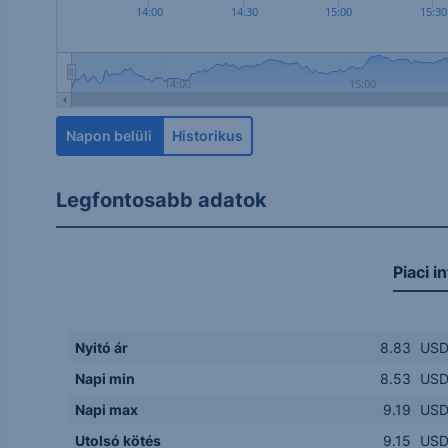
14:00
14:30
15:00
15:30
14:00
15:00
Napon belüli
Historikus
Legfontosabb adatok
Piaci i
Nyitó ár
8.83
US
Napi min
8.53
US
Napi max
9.19
US
Utolsó kötés
9.15
US