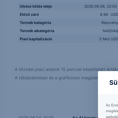
Utolsó kötés ideje
2026.08.06. 22:00
Előző záró
8.96
US
Termék kategória
Részvén
Termék alkategória
NASDA
Piaci kapitalizáció
0 Mrd US
A tőzsdei piaci adatok 15 perccel késleltetett érték
A táblázatokban és a grafikonon megjelenő adatok, 
Sü
Az Ers
megfel
webold
2025.06.24. 17:29
Az AI boom után Trump