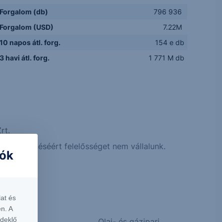
Forgalom (db)
796 936
Forgalom (USD)
7.22M
10 napos átl. forg.
154 e db
3 havi átl. forg.
1 771 M db
rt.
 megjelenéséért felelősséget nem vállalunk.
iók
at és
n. A
rdeklő
Olaj- és gázipari