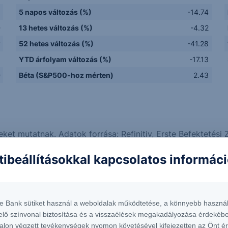
5 napos változás (%)
-14.74
D
13 hetes változás (%)
-4.32
y
52 hetes változás (%)
-41.28
Q
YTD árfolyam változás (%)
-17.13
D
Béta (S&P500-hoz mérten)
2.43
eket mutatnak. Adatok forrása: Refinitiv, Erste Befektetési Z
adatszolgáltatási, vagy más technikai okokból eredő hibás
tibeállításokkal kapcsolatos informác
Erste elemzések
Piaci hírek
te Bank sütiket használ a weboldalak működtetése, a könnyebb használ
elő színvonal biztosítása és a visszaélések megakadályozása érdekébe
alon végzett tevékenységek nyomon követésével kifejezetten az Önt é
 adott további lendületet a nukleáris iparnak