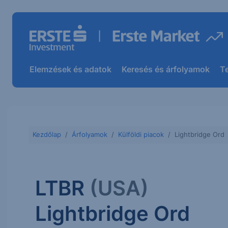
Elemzések és adatok
Keresés és árfolyamok
T
Kezdőlap
Árfolyamok
Külföldi piacok
Lightbridge Ord
LTBR
(USA)
Lightbridge Ord