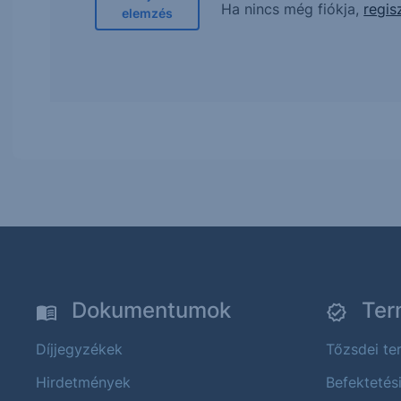
Ha nincs még fiókja,
regis
elemzés
Dokumentumok
Ter
Díjjegyzékek
Tőzsdei t
Hirdetmények
Befektetés