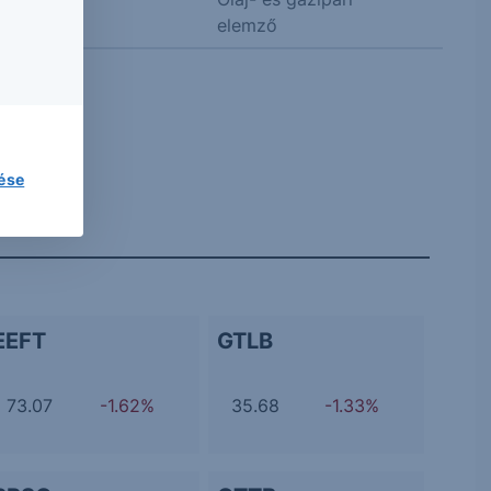
elemző
lése
EEFT
GTLB
73.07
-1.62%
35.68
-1.33%