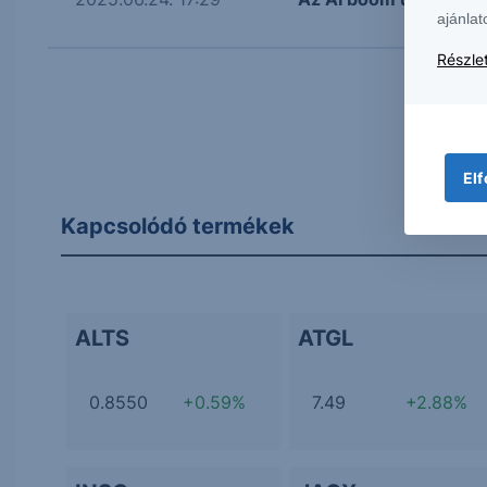
ajánlat
Részlet
Elf
Kapcsolódó termékek
ALTS
ATGL
0.8550
+0.59%
7.49
+2.88%