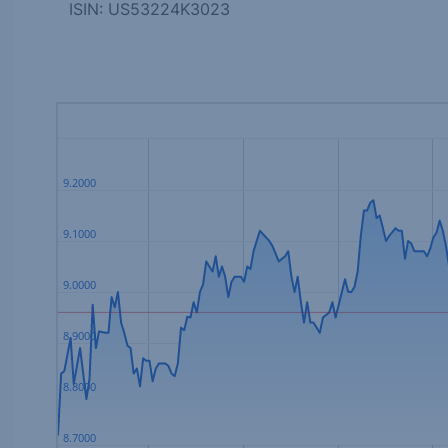
ISIN: US53224K3023
9.2000
9.1000
9.0000
8.9000
8.8000
8.7000