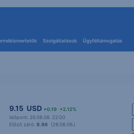
ermékismertetők
Szolgáltatások
Ügyféltámogatás
9.15
USD
+0.19
+2.12%
Időpont: 26.08.06. 22:00
Előző záró:
8.96
(26.08.06.)