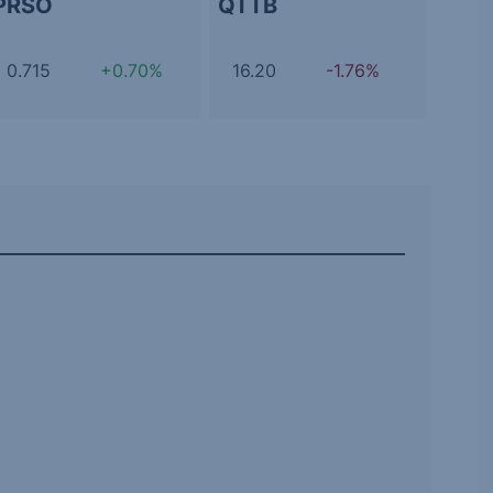
PRSO
QTTB
0.715
+0.70%
16.20
-1.76%