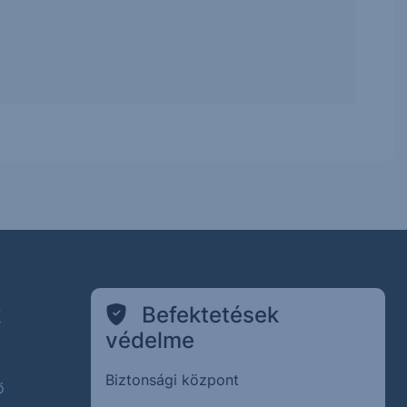
k
Befektetések
védelme
Biztonsági központ
ő