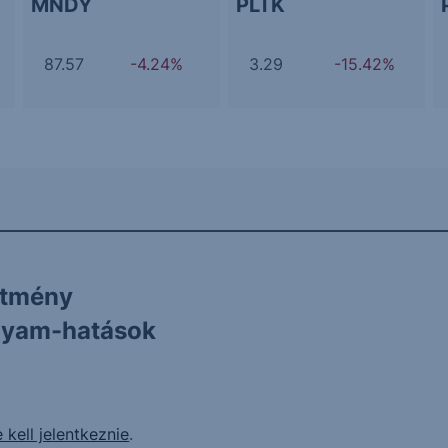
MNDY
PLTK
87.57
-4.24%
3.29
-15.42%
ítmény
olyam-hatások
 kell jelentkeznie
.