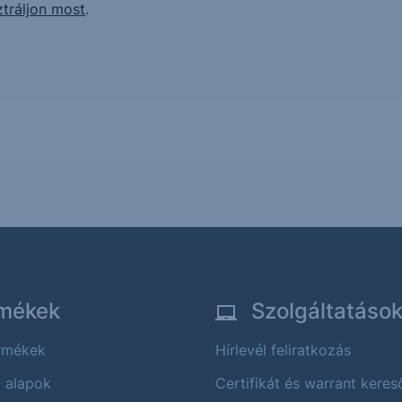
ztráljon most
.
mékek
Szolgáltatáso
ermékek
Hírlevél feliratkozás
i alapok
Certifikát és warrant keres