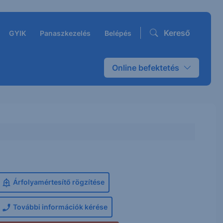
Kereső
GYIK
Panaszkezelés
Belépés
Online befektetés
Árfolyamértesítő rögzítése
További információk kérése