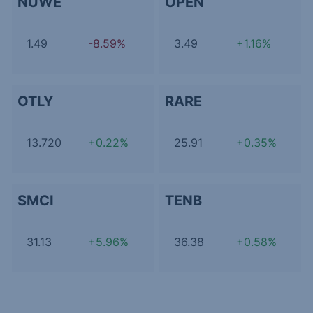
NUWE
OPEN
1.49
-8.59%
3.49
+1.16%
OTLY
RARE
13.720
+0.22%
25.91
+0.35%
SMCI
TENB
31.13
+5.96%
36.38
+0.58%