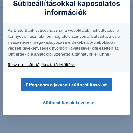
Négyhavi mélyponton a forint
Sütibeállításokkal kapcsolatos
információk
2026.08.07. 10:41
EURUSD: munkapiaci jelentésre várva
Az Erste Bank sütiket használ a weboldalak működtetése, a
könnyebb használat és megfelelő színvonal biztosítása és a
visszaélések megakadályozása érdekében. A weboldalon
2026.08.07. 10:37
végzett tevékenységek nyomon követésével kifejezetten az
Önt érdeklő ajánlatokról üzenetet juttathatunk el Önnek.
Megint emelkedésben az olaj
Részletes süti tájékoztató letöltése
További Erste elemzések
Elfogadom a javasolt sütibeállításokat
Sütibeállítások kezelése
Kapcsolódó termékek