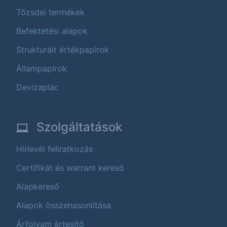
Tőzsdei termékek
Befektetési alapok
Strukturált értékpapírok
Állampapírok
Devizapiac
Szolgáltatások
Hírlevél feliratkozás
Certifikát és warrant kereső
Alapkereső
Alapok összehasonlítása
Árfolyam értesítő