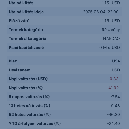
Utolsó kötés
1.15
USD
Utolsó kötés ideje
2025.06.04. 22:00
Előző záró
1.15
USD
Termék kategória
Részvény
Termék alkategória
NASDAQ
Piaci kapitalizáció
0 Mrd USD
Piac
USA
Devizanem
USD
Napi változás (USD)
-0.83
Napi változás (%)
-41.92
5 napos változás (%)
-7.64
13 hetes változás (%)
9.48
52 hetes változás (%)
-46.30
YTD árfolyam változás (%)
-24.40