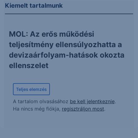
Kiemelt tartalmunk
MOL: Az erős működési
teljesítmény ellensúlyozhatta a
devizaárfolyam-hatások okozta
ellenszelet
Teljes elemzés
A tartalom olvasásához
be kell jelentkeznie
.
Ha nincs még fiókja,
regisztráljon most
.