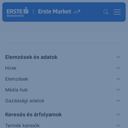
Elemzések és adatok
XELA
(USA)
EXELA TECHNOLOGIES ORD
Hírek
ISIN: US30162V8054
Elemzések
1.15
USD
-0.83
-41.92%
Média hub
Időpont: 25.06.04. 22:00
Előző záró:
1.15
(26.08.07.)
Gazdasági adatok
Árfolyamértesítő rögzítése
Keresés és árfolyamok
Termék keresők
További információk kérése