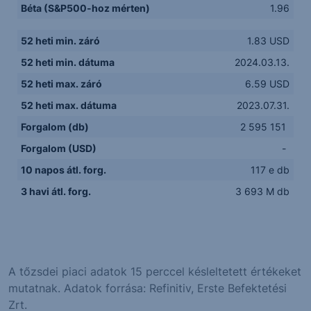
Béta (S&P500-hoz mérten)
1.96
52 heti min. záró
1.83 USD
52 heti min. dátuma
2024.03.13.
52 heti max. záró
6.59 USD
52 heti max. dátuma
2023.07.31.
Forgalom (db)
2 595 151
Forgalom (USD)
-
10 napos átl. forg.
117 e db
3 havi átl. forg.
3 693 M db
A tőzsdei piaci adatok 15 perccel késleltetett értékeket
mutatnak. Adatok forrása: Refinitiv, Erste Befektetési
Zrt.