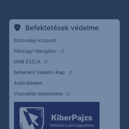
Befektetések védelme
Biztonsági központ
(külső oldalra ugrik)
Pénzügyi Navigátor
(külső oldalra ugrik)
MNB ÉSZLA
(külső oldalra ugrik)
Befektető Védelmi Alap
Adatvédelem
(külső oldalra ugrik)
Visszaélés bejelentése