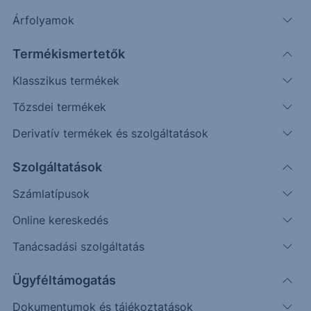
Árfolyamok
Erste Market Pro belépés
Termékismertetők
Klasszikus termékek
Tőzsdei termékek
Derivatív termékek és szolgáltatások
Szolgáltatások
Számlatípusok
Online kereskedés
Ez a grafikon jelenleg nem elérhető.
Tanácsadási szolgáltatás
Ügyféltámogatás
Dokumentumok és tájékoztatások