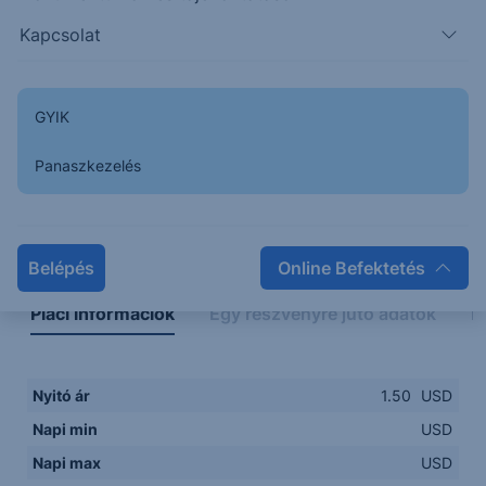
Kapcsolat
GYIK
Panaszkezelés
Napon belüli
Historikus
Legfontosabb adatok
Belépés
Online Befektetés
Piaci információk
Egy részvényre jutó adatok
E
Nyitó ár
1.50
USD
Napi min
USD
Napi max
USD