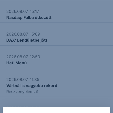
2026.08.07. 15:17
Nasdaq: Falba ütközött
2026.08.07. 15:09
DAX: Lendületbe jött
2026.08.07. 12:50
Heti Menü
2026.08.07. 11:35
Vártnál is nagyobb rekord
Részvényelemző
2026.08.07. 10:44