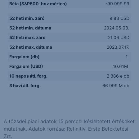
Béta (S&P500-hoz mérten)
-99 999.99
52 heti min. záró
9.83 USD
52 heti min. dátuma
2024.05.08.
52 heti max. záró
21.06 USD
52 heti max. dátuma
2023.07.17.
Forgalom (db)
1
Forgalom (USD)
10.61M
10 napos átl. forg.
2 386 e db
3 havi átl. forg.
66 999 M db
A tőzsdei piaci adatok 15 perccel késleltetett értékeket
mutatnak. Adatok forrása: Refinitiv, Erste Befektetési
Zrt.