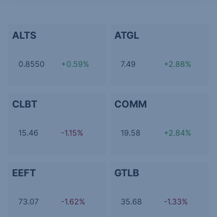
ALTS
ATGL
0.8550
+0.59%
7.49
+2.88%
CLBT
COMM
15.46
-1.15%
19.58
+2.84%
EEFT
GTLB
73.07
-1.62%
35.68
-1.33%