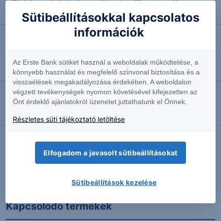
Richter: várttól elmaradó második negyedéves
eredmény
Sütibeállításokkal kapcsolatos
információk
2026.08.07. 09:36
Évtizedes mélyponton az infláció
Az Erste Bank sütiket használ a weboldalak működtetése, a
Vezető makrogazdasági elemző
könnyebb használat és megfelelő színvonal biztosítása és a
visszaélések megakadályozása érdekében. A weboldalon
végzett tevékenységek nyomon követésével kifejezetten az
Önt érdeklő ajánlatokról üzenetet juttathatunk el Önnek.
2026.08.07. 09:18
Erős lett a MOL második negyedéve
Részletes süti tájékoztató letöltése
Elfogadom a javasolt sütibeállításokat
További Erste elemzések
Sütibeállítások kezelése
Kapcsolódó termékek