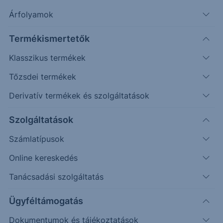
Árfolyamok
Erste Market Pro belépés
Termékismertetők
Klasszikus termékek
Tőzsdei termékek
Derivatív termékek és szolgáltatások
3.0000
Szolgáltatások
2.9500
Számlatípusok
2.9000
Online kereskedés
2.8500
Tanácsadási szolgáltatás
2.8000
Ügyféltámogatás
Dokumentumok és tájékoztatások