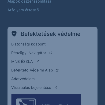
Alapok összehasonlítása
Árfolyam értesítő
Befektetések védelme
Biztonsági központ
(külső oldalra ugrik)
Pénzügyi Navigátor
(külső oldalra ugrik)
MNB ÉSZLA
(külső oldalra ugrik)
Befektető Védelmi Alap
Adatvédelem
(külső oldalra ugrik)
Visszaélés bejelentése