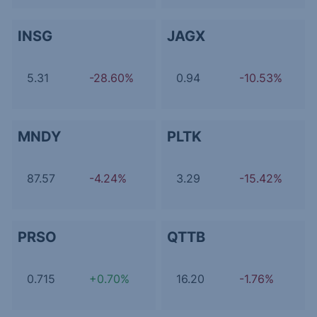
INSG
JAGX
5.31
-28.60%
0.94
-10.53%
MNDY
PLTK
87.57
-4.24%
3.29
-15.42%
PRSO
QTTB
0.715
+0.70%
16.20
-1.76%