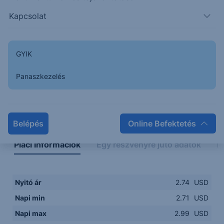
2.7500
14:00
16:00
18:00
20:00
Kapcsolat
15:00
18:00
GYIK
Panaszkezelés
Napon belüli
Historikus
Legfontosabb adatok
Belépés
Online Befektetés
Piaci információk
Egy részvényre jutó adatok
E
Nyitó ár
2.74
USD
Napi min
2.71
USD
Napi max
2.99
USD