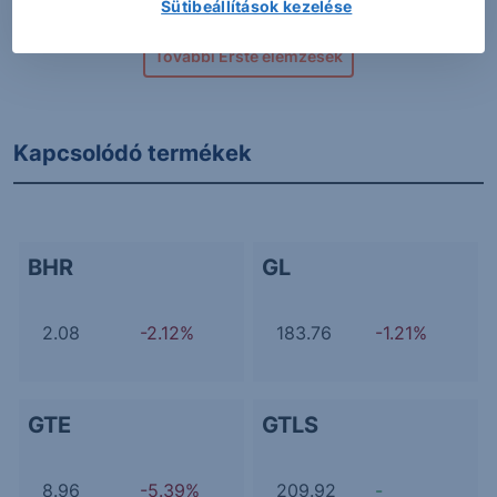
Sütibeállítások kezelése
További Erste elemzések
Kapcsolódó termékek
BHR
GL
2.08
-2.12%
183.76
-1.21%
GTE
GTLS
8.96
-5.39%
209.92
-