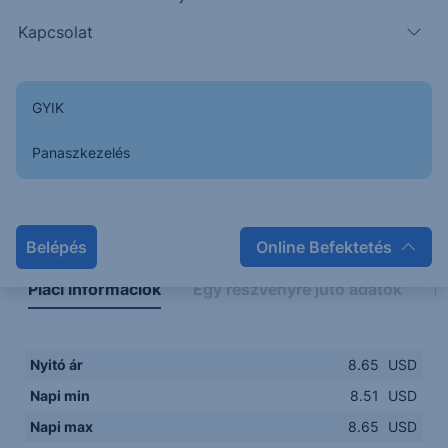
8.5000
15:00
16:00
17:00
18:00
19:00
20:00
Kapcsolat
15:00
18:00
GYIK
Panaszkezelés
Napon belüli
Historikus
Legfontosabb adatok
Belépés
Online Befektetés
Piaci információk
Egy részvényre jutó adatok
E
Nyitó ár
8.65
USD
Napi min
8.51
USD
Napi max
8.65
USD