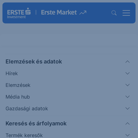
Elemzések és adatok
AZUL
(USA)
Azul SA
Hírek
ISIN: US05501U6010
Elemzések
8.58
USD
-0.07
-0.81%
Média hub
Időpont: 26.08.07. 22:00
Előző záró:
8.51
(26.08.07.)
Gazdasági adatok
Árfolyamértesítő rögzítése
Keresés és árfolyamok
Termék keresők
További információk kérése