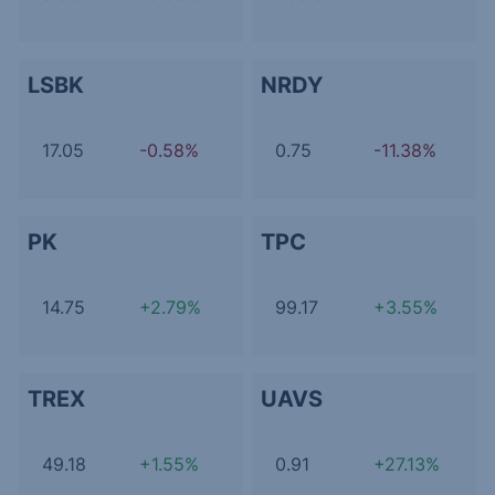
LSBK
NRDY
17.05
-0.58%
0.75
-11.38%
PK
TPC
14.75
+2.79%
99.17
+3.55%
TREX
UAVS
49.18
+1.55%
0.91
+27.13%