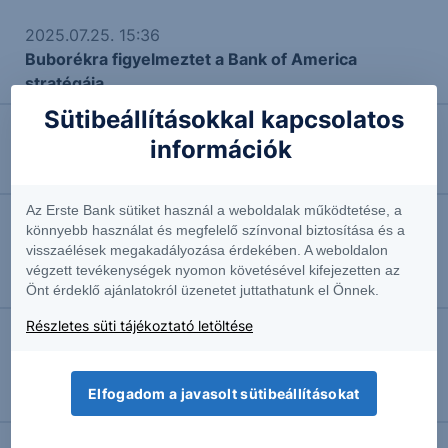
2025.07.25. 15:36
Buborékra figyelmeztet a Bank of America
stratégája
Sütibeállításokkal kapcsolatos
információk
2025.07.16. 10:17
EURHUF: Minimális gyengülést láttunk
Az Erste Bank sütiket használ a weboldalak működtetése, a
könnyebb használat és megfelelő színvonal biztosítása és a
2025.06.18. 13:05
visszaélések megakadályozása érdekében. A weboldalon
Nyomott áron is drága
végzett tevékenységek nyomon követésével kifejezetten az
Makrogazdasági elemző
Önt érdeklő ajánlatokról üzenetet juttathatunk el Önnek.
Részletes süti tájékoztató letöltése
2025.06.11. 09:25
Infláció: emelkedést hozott a május
Elfogadom a javasolt sütibeállításokat
Makrogazdasági elemző