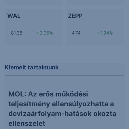
WAL
ZEPP
81.38
+0.06%
4.74
+1.94%
Kiemelt tartalmunk
MOL: Az erős működési
teljesítmény ellensúlyozhatta a
devizaárfolyam-hatások okozta
ellenszelet