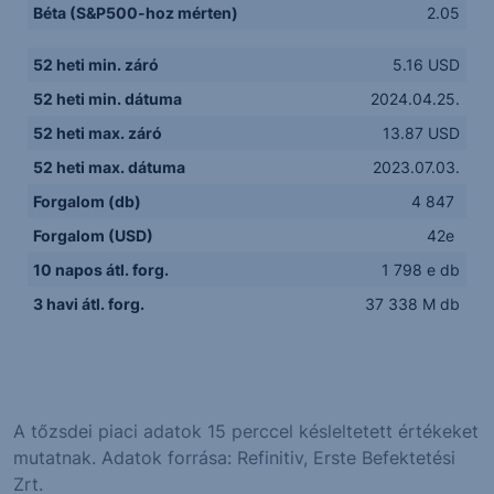
Béta (S&P500-hoz mérten)
2.05
52 heti min. záró
5.16 USD
52 heti min. dátuma
2024.04.25.
52 heti max. záró
13.87 USD
52 heti max. dátuma
2023.07.03.
Forgalom (db)
4 847
Forgalom (USD)
42e
10 napos átl. forg.
1 798 e db
3 havi átl. forg.
37 338 M db
A tőzsdei piaci adatok 15 perccel késleltetett értékeket
mutatnak. Adatok forrása: Refinitiv, Erste Befektetési
Zrt.