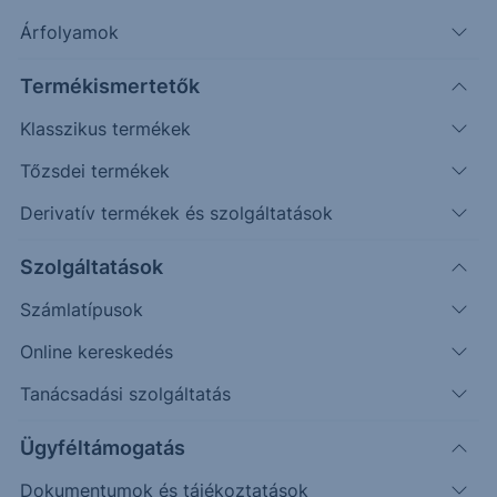
Árfolyamok
Erste Market Pro belépés
Termékismertetők
Klasszikus termékek
Tőzsdei termékek
Derivatív termékek és szolgáltatások
8.6250
Szolgáltatások
8.6000
Számlatípusok
8.5750
Online kereskedés
8.5500
Tanácsadási szolgáltatás
8.5250
Ügyféltámogatás
Dokumentumok és tájékoztatások