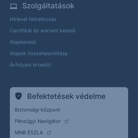
Szolgáltatások
Hírlevél feliratkozás
Certifikát és warrant kereső
Alapkereső
Alapok összehasonlítása
Árfolyam értesítő
Befektetések védelme
Biztonsági központ
(külső oldalra ugrik)
Pénzügyi Navigátor
(külső oldalra ugrik)
MNB ÉSZLA