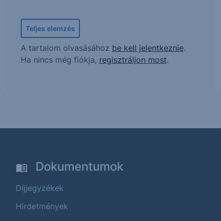
Teljes elemzés
A tartalom olvasásához
be kell jelentkeznie
.
Ha nincs még fiókja,
regisztráljon most
.
Dokumentumok
Díjjegyzékek
Hirdetmények