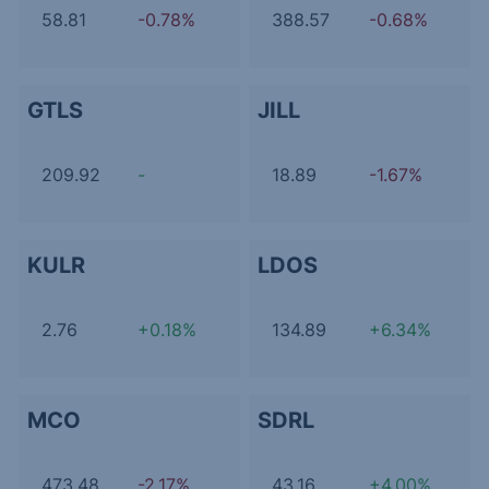
58.81
-0.78%
388.57
-0.68%
GTLS
JILL
209.92
-
18.89
-1.67%
KULR
LDOS
2.76
+0.18%
134.89
+6.34%
MCO
SDRL
473.48
-2.17%
43.16
+4.00%