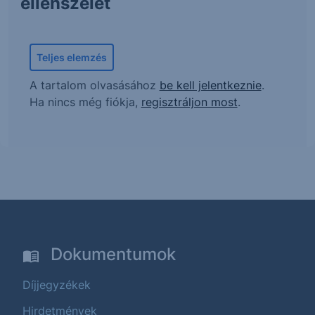
ellenszelet
Teljes elemzés
A tartalom olvasásához
be kell jelentkeznie
.
Ha nincs még fiókja,
regisztráljon most
.
Dokumentumok
Díjjegyzékek
Hirdetmények