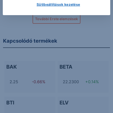
Sütibeállítások kezelése
További Erste elemzések
Kapcsolódó termékek
BAK
BETA
2.25
-0.66%
22.2300
+0.14%
BTI
ELV