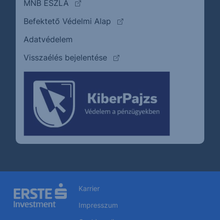
(külső oldalra ugrik)
MNB ÉSZLA
(külső oldalra ugrik)
Befektető Védelmi Alap
Adatvédelem
(külső oldalra ugrik)
Visszaélés bejelentése
Karrier
Impresszum