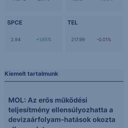
SPCE
TEL
2.94
+1.65%
217.99
-0.01%
Kiemelt tartalmunk
MOL: Az erős működési
teljesítmény ellensúlyozhatta a
devizaárfolyam-hatások okozta