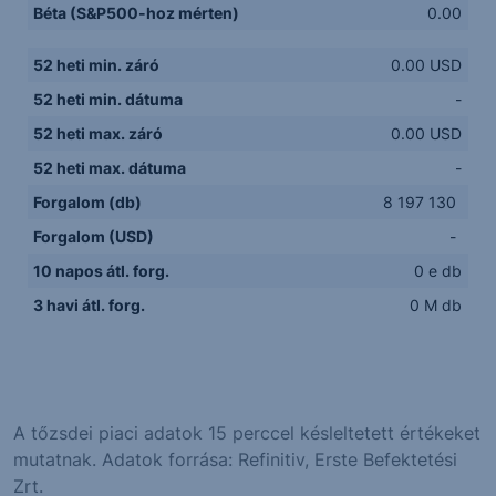
Béta (S&P500-hoz mérten)
0.00
52 heti min. záró
0.00 USD
52 heti min. dátuma
-
52 heti max. záró
0.00 USD
52 heti max. dátuma
-
Forgalom (db)
8 197 130
Forgalom (USD)
-
10 napos átl. forg.
0 e db
3 havi átl. forg.
0 M db
A tőzsdei piaci adatok 15 perccel késleltetett értékeket
mutatnak. Adatok forrása: Refinitiv, Erste Befektetési
Zrt.