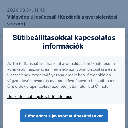
2026.08.04. 11:46
Világvége új csúccsal! (Kezdődik a gyorsjelentési
szezon)
Vezető elemző
Sütibeállításokkal kapcsolatos
információk
2026.08.04. 10:59
EURHUF: stabil maradt a kurzus
Az Erste Bank sütiket használ a weboldalak működtetése, a
könnyebb használat és megfelelő színvonal biztosítása és a
2026.08.03. 16:29
visszaélések megakadályozása érdekében. A weboldalon
végzett tevékenységek nyomon követésével kifejezetten az
ALTEO: Javulást hozott a második negyedév
Önt érdeklő ajánlatokról üzenetet juttathatunk el Önnek.
Vezető elemző
Részletes süti tájékoztató letöltése
2026.08.03. 15:38
Ezért értsd meg, szeretem őt - Európai piaci
Elfogadom a javasolt sütibeállításokat
kitekintő