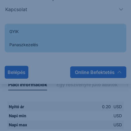
Kapcsolat
GYIK
Panaszkezelés
Napon belüli
Historikus
Legfontosabb adatok
Belépés
Online Befektetés
Piaci információk
Egy részvényre jutó adatok
E
Nyitó ár
0.20
USD
Napi min
USD
Napi max
USD