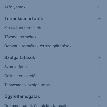
Árfolyamok
Erste Market Pro belépés
Termékismertetők
Klasszikus termékek
Tőzsdei termékek
Derivatív termékek és szolgáltatások
Szolgáltatások
Számlatípusok
Online kereskedés
Ez a grafikon jelenleg nem elérhető.
Tanácsadási szolgáltatás
Ügyféltámogatás
Dokumentumok és tájékoztatások