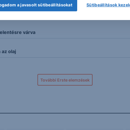
ogadom a javasolt sütibeállításokat
Sütibeállítások keze
 forint
elentésre várva
az olaj
További Erste elemzések