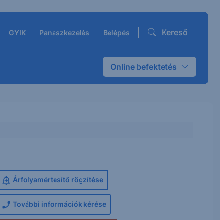
Kereső
GYIK
Panaszkezelés
Belépés
Online befektetés
Árfolyamértesítő rögzítése
További információk kérése