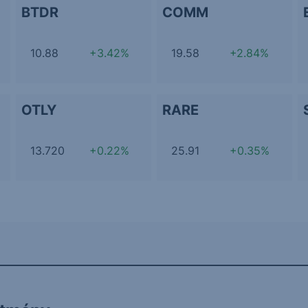
BTDR
COMM
10.88
+3.42%
19.58
+2.84%
OTLY
RARE
13.720
+0.22%
25.91
+0.35%