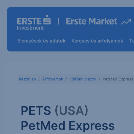
Elemzések és adatok
Keresés és árfolyamok
T
Kezdőlap
Árfolyamok
Külföldi piacok
PetMed Express 
PETS
(USA)
PetMed Express