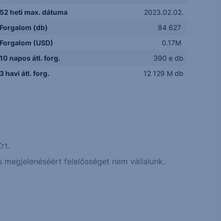
52 heti max. dátuma
2023.02.02.
Forgalom (db)
84 627
Forgalom (USD)
0.17M
10 napos átl. forg.
390 e db
3 havi átl. forg.
12 129 M db
rt.
 megjelenéséért felelősséget nem vállalunk.