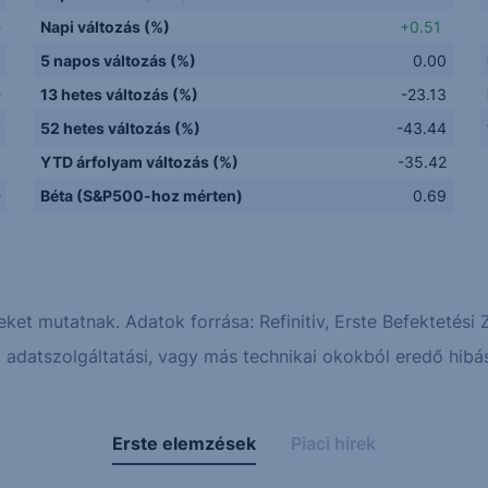
D
Napi változás (%)
+0.51
5 napos változás (%)
0.00
D
13 hetes változás (%)
-23.13
y
52 hetes változás (%)
-43.44
Q
YTD árfolyam változás (%)
-35.42
D
Béta (S&P500-hoz mérten)
0.69
eket mutatnak. Adatok forrása: Refinitiv, Erste Befektetési Z
adatszolgáltatási, vagy más technikai okokból eredő hibás
Erste elemzések
Piaci hírek