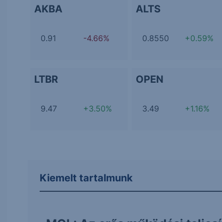
AKBA
ALTS
0.91
-4.66%
0.8550
+0.59%
LTBR
OPEN
9.47
+3.50%
3.49
+1.16%
Kiemelt tartalmunk