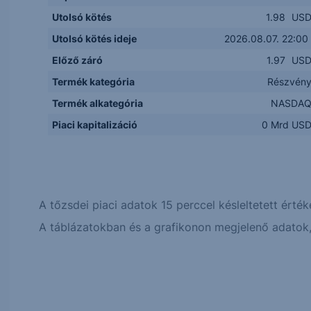
Utolsó kötés
1.98
US
Utolsó kötés ideje
2026.08.07. 22:00
Előző záró
1.97
US
Termék kategória
Részvén
Termék alkategória
NASDA
Piaci kapitalizáció
0 Mrd US
A tőzsdei piaci adatok 15 perccel késleltetett érték
A táblázatokban és a grafikonon megjelenő adatok, 