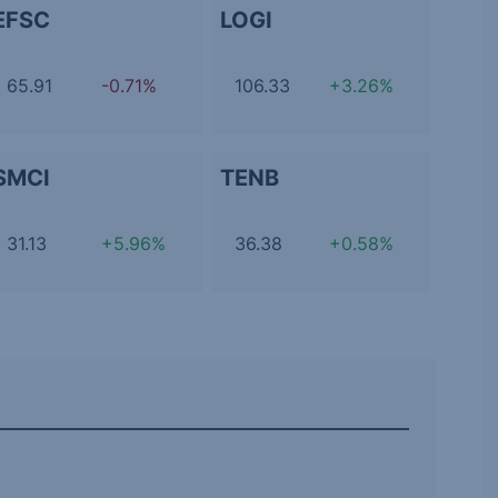
EFSC
LOGI
65.91
-0.71%
106.33
+3.26%
SMCI
TENB
31.13
+5.96%
36.38
+0.58%