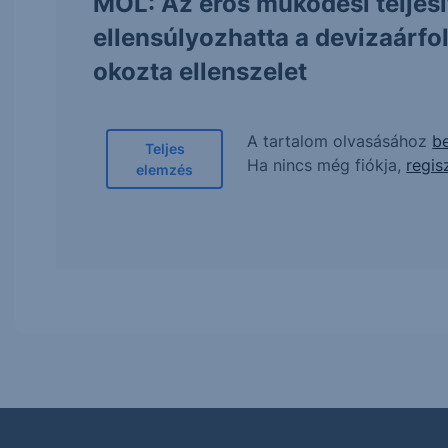
MOL: Az erős működési teljes
ellensúlyozhatta a devizaárf
okozta ellenszelet
A tartalom olvasásához
be
Teljes
Ha nincs még fiókja,
regis
elemzés