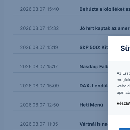
2026.08.07. 15:40
Behúzta a kéziféket a
2026.08.07. 15:32
Jó hírt kaptak az amer
Sü
2026.08.07. 15:19
S&P 500: Kitört
2026.08.07. 15:17
Nasdaq: Falba ütközöt
Az Ers
megfel
2026.08.07. 15:09
DAX: Lendületbe jött
webold
ajánlat
Részlet
2026.08.07. 12:50
Heti Menü
2026.08.07. 11:35
Vártnál is nagyobb re