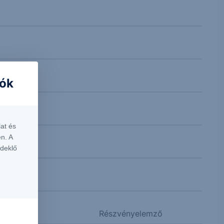
iók
at és
n. A
rdeklő
Részvényelemző