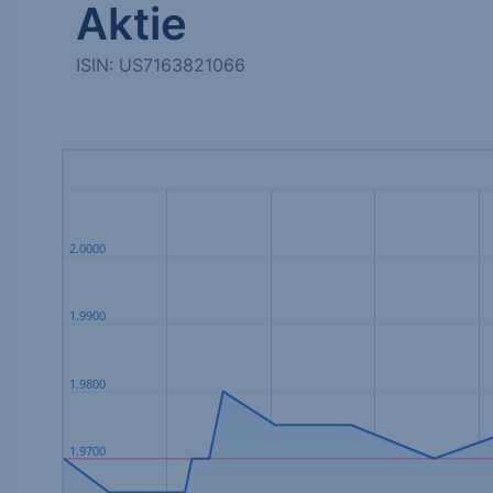
Aktie
ISIN: US7163821066
2.0000
1.9900
1.9800
1.9700