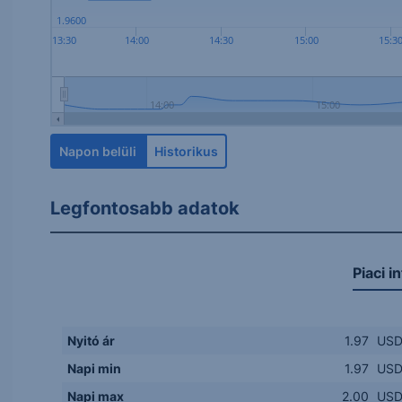
1.9600
13:30
14:00
14:30
15:00
15:3
14:00
15:00
Napon belüli
Historikus
Legfontosabb adatok
Piaci i
Nyitó ár
1.97
US
Napi min
1.97
US
Napi max
2.00
US