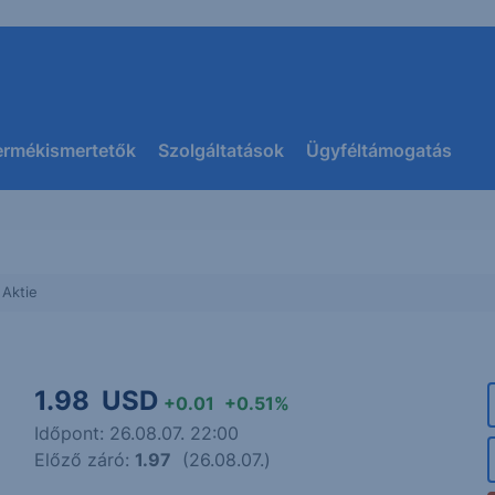
ermékismertetők
Szolgáltatások
Ügyféltámogatás
Aktie
1.98
USD
+0.01
+0.51%
Időpont: 26.08.07. 22:00
Előző záró:
1.97
(26.08.07.)