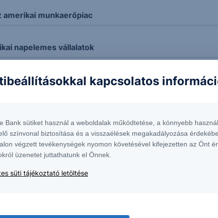
z amerikai munkaerőpiac
ikai napelemes vállalatok
tibeállításokkal kapcsolatos informác
t
te Bank sütiket használ a weboldalak működtetése, a könnyebb használ
elő színvonal biztosítása és a visszaélések megakadályozása érdekébe
alon végzett tevékenységek nyomon követésével kifejezetten az Önt é
okról üzenetet juttathatunk el Önnek.
es süti tájékoztató letöltése
kord