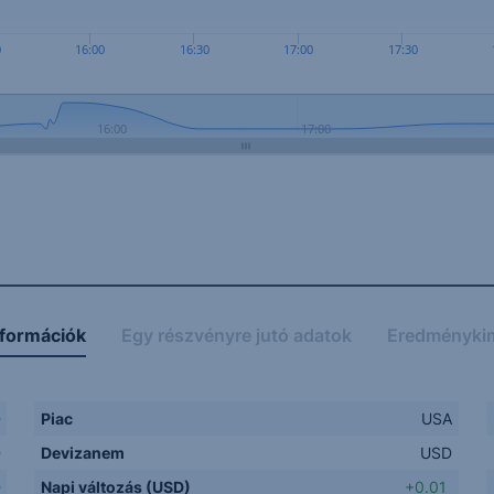
0
16:00
16:30
17:00
17:30
16:00
17:00
nformációk
Egy részvényre jutó adatok
Eredményki
D
Piac
USA
D
Devizanem
USD
D
Napi változás (USD)
+0.01