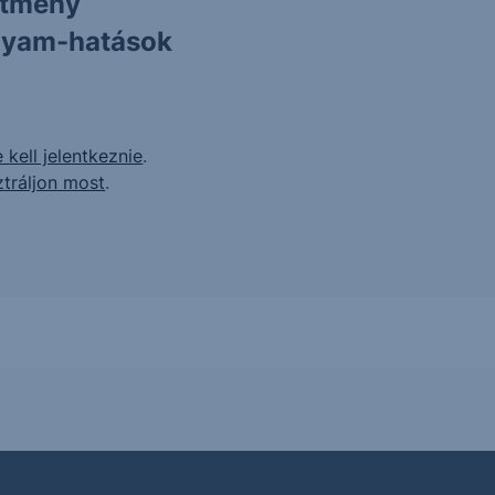
ítmény
olyam-hatások
 kell jelentkeznie
.
ztráljon most
.