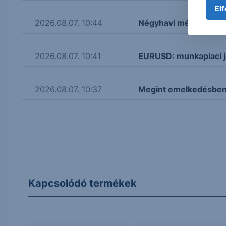
Elf
2026.08.07. 10:44
Négyhavi mélyponton a
2026.08.07. 10:41
EURUSD: munkapiaci j
2026.08.07. 10:37
Megint emelkedésben 
Kapcsolódó termékek